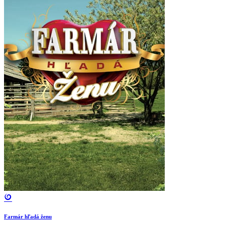
Farmár hľadá ženu