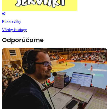
Bez servítky
Všetky kastingy
Odporúčame