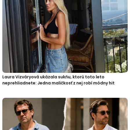
Laura Vizváryová ukázala sukňu, ktorú toto leto
neprehliadnete: Jedna maličkosť z nej robí módny hit