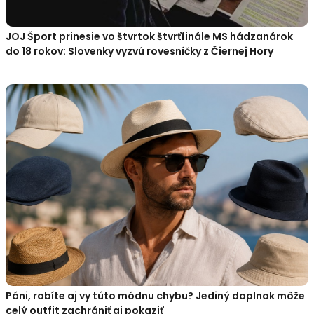
JOJ Šport prinesie vo štvrtok štvrťfinále MS hádzanárok
do 18 rokov: Slovenky vyzvú rovesníčky z Čiernej Hory
Páni, robíte aj vy túto módnu chybu? Jediný doplnok môže
celý outfit zachrániť aj pokaziť