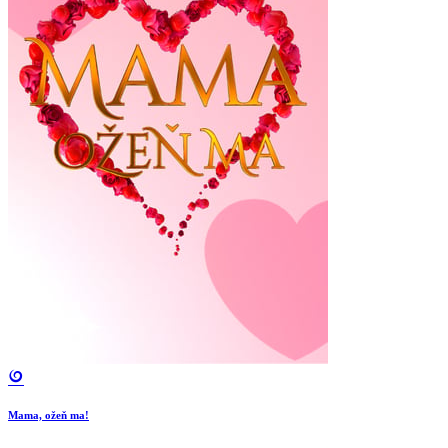
Mama, ožeň ma!