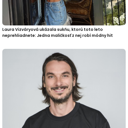
Laura Vizváryová ukázala sukňu, ktorú toto leto
neprehliadnete: Jedna maličkosť z nej robí módny hit