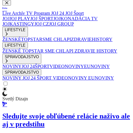
Live
Archív
TV Program
JOJ 24
JOJ Šport
JOJ
JOJ PLAY
JOJ ŠPORT
JOJKO
NADÁCIA TV
JOJ
KASTINGY
JOJ CZ
JOJ GROUP
LIFESTYLE
ŽENSKÉ
TOPSTAR
SME CHLAPI
ZDRAVIE
HISTORY
LIFESTYLE
ŽENSKÉ
TOPSTAR
SME CHLAPI
ZDRAVIE
HISTORY
SPRAVODAJSTVO
NOVINY
JOJ 24
ŠPORT
VIDEONOVINY
EUNOVINY
SPRAVODAJSTVO
NOVINY
JOJ 24
ŠPORT
VIDEONOVINY
EUNOVINY
Svetlý Dizajn
Sledujte svoje obľúbené relácie naživo ale
aj v predstihu