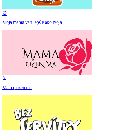
Moja mama varí lepšie ako tvoja
Mama, ožeň ma