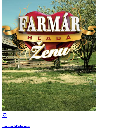
Farmár hľadá ženu