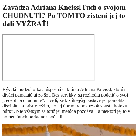
Zavádza Adriana Kneissl ľudí o svojom
CHUDNUTÍ? Po TOMTO zistení jej to
dali VYŽRAŤ!
Bývalá moderátorka a úspešná cukrárka Adriana Kneissl, ktorú si
diváci pamätajú aj zo šou Bez servítky, sa rozhodla podeliť o svoj
„recept na chudnutie“. Tvrdí, že k štíhlejšej postave jej pomohla
disciplína a prísny režim, no jej úprimný príspevok spustil hotovú
búrku. Nie všetkým sa totiž jej metóda pozdáva – a niektorí jej to v
komentároch poriadne spočítali.