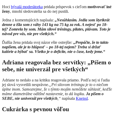
Hoci
bývalá moderátorka
pridala príspevok s cieľom
motivovať iné
ženy
, mnohí sledovatelia sa do nej pustili.
Jedna z komentujúcich napísala:
„Nesúhlasím. Jedla som štyrikrát
denne a išla som z váhy 143 kg na 75 kg za rok. A nejesť po 18-
tej? Zomrela by som. Mám silové tréningy, pilates, plávam. Toto je
návod pre vás, nie pre všetkých.“
Ďalšia žena pridala svoj názor ešte ostrejšie:
„Prepáčte, že to takto
napíšem, ale je to hlúposť – po 18-tej nejem? Treba si držať
kalórie a hýbať sa. Všetko je o deficite, nie o čase, kedy jeme.“
Adriana reagovala bez servítky: „Píšem o
sebe, nie univerzál pre všetkých“
Adriane to nedalo a na kritiku reagovala priamo. Podľa nej si ľudia
jej slová vysvetlili nesprávne.
„Pri silovom tréningu je to o niečom
úplne inom. Samozrejme, že s týmto mojím nemôžete súhlasiť, keďže
máme diametrálne odlišné nastavenie, to dá logiku.
Ja píšem o
SEBE, nie univerzál pre všetkých
,“
napísala
Kneissl
.
Cukrárka s pevnou vôľou