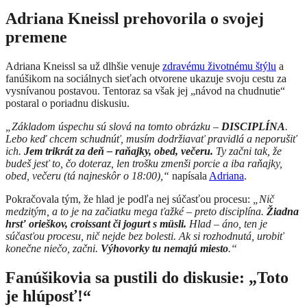
Adriana Kneissl prehovorila o svojej
premene
Adriana Kneissl sa už dlhšie venuje
zdravému životnému štýlu
a
fanúšikom na sociálnych sieťach otvorene ukazuje svoju cestu za
vysnívanou postavou. Tentoraz sa však jej „návod na chudnutie“
postaral o poriadnu diskusiu.
„Základom úspechu sú slová na tomto obrázku –
DISCIPLÍNA
.
Lebo keď chcem schudnúť, musím dodržiavať pravidlá a neporušiť
ich.
Jem trikrát za deň – raňajky, obed, večeru.
Ty začni tak, že
budeš jesť to, čo doteraz, len trošku zmenši porcie a iba raňajky,
obed, večeru (tá najneskôr o 18:00),“
napísala
Adriana
.
Pokračovala tým, že hlad je podľa nej súčasťou procesu:
„Nič
medzitým, a to je na začiatku mega ťažké – preto disciplína.
Žiadna
hrsť orieškov, croissant či jogurt s müsli.
Hlad – áno, ten je
súčasťou procesu, nič nejde bez bolesti. Ak si rozhodnutá, urobiť
konečne niečo, začni.
Výhovorky tu nemajú miesto
.“
Fanúšikovia sa pustili do diskusie: „Toto
je hlúposť!“