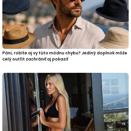
Páni, robíte aj vy túto módnu chybu? Jediný doplnok môže
celý outfit zachrániť aj pokaziť