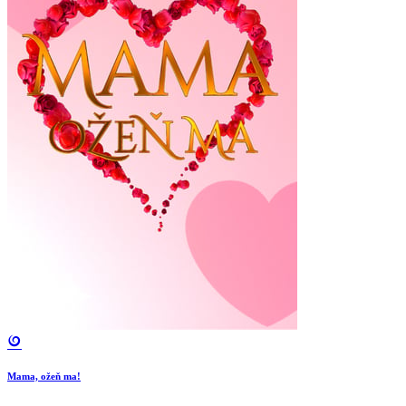
Mama, ožeň ma!