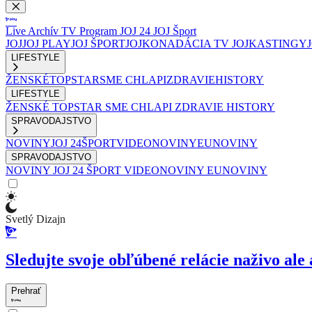
Live
Archív
TV Program
JOJ 24
JOJ Šport
JOJ
JOJ PLAY
JOJ ŠPORT
JOJKO
NADÁCIA TV JOJ
KASTINGY
LIFESTYLE
ŽENSKÉ
TOPSTAR
SME CHLAPI
ZDRAVIE
HISTORY
LIFESTYLE
ŽENSKÉ
TOPSTAR
SME CHLAPI
ZDRAVIE
HISTORY
SPRAVODAJSTVO
NOVINY
JOJ 24
ŠPORT
VIDEONOVINY
EUNOVINY
SPRAVODAJSTVO
NOVINY
JOJ 24
ŠPORT
VIDEONOVINY
EUNOVINY
Svetlý Dizajn
Sledujte svoje obľúbené relácie naživo ale 
Prehrať