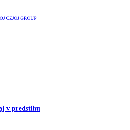
JOJ CZ
JOJ GROUP
aj v predstihu