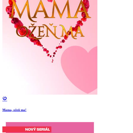
Mama, ožeň ma!