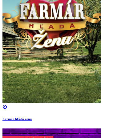
Farmár hľadá ženu