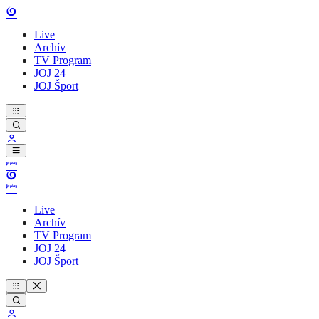
Live
Archív
TV Program
JOJ 24
JOJ Šport
Live
Archív
TV Program
JOJ 24
JOJ Šport