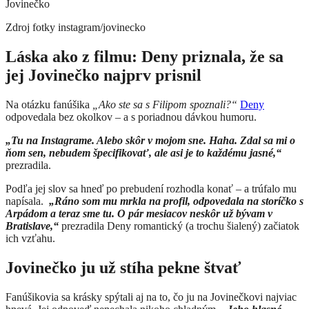
Jovinečko
Zdroj fotky
instagram/jovinecko
Láska ako z filmu: Deny priznala, že sa
jej Jovinečko najprv prisnil
Na otázku fanúšika
„Ako ste sa s Filipom spoznali?“
Deny
odpovedala bez okolkov – a s poriadnou dávkou humoru.
„Tu na Instagrame. Alebo skôr v mojom sne. Haha. Zdal sa mi o
ňom sen, nebudem špecifikovať, ale asi je to každému jasné,“
prezradila.
Podľa jej slov sa hneď po prebudení rozhodla konať – a trúfalo mu
napísala.
„Ráno som mu mrkla na profil, odpovedala na storíčko s
Arpádom a teraz sme tu. O pár mesiacov neskôr už bývam v
Bratislave,“
prezradila Deny romantický (a trochu šialený) začiatok
ich vzťahu.
Jovinečko ju už stíha pekne štvať
Fanúšikovia sa krásky spýtali aj na to, čo ju na Jovinečkovi najviac