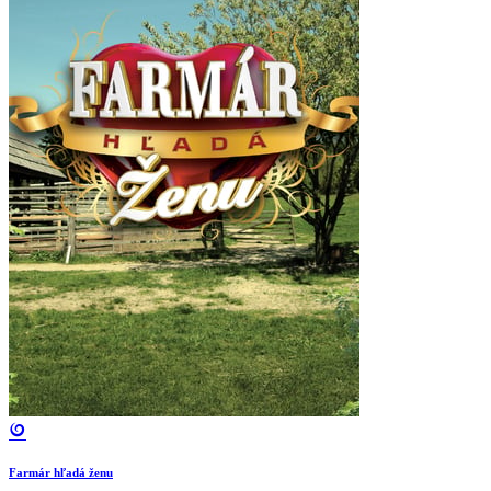
Farmár hľadá ženu