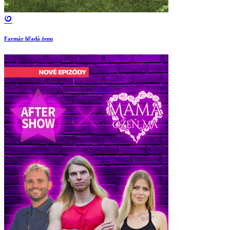
Farmár hľadá ženu