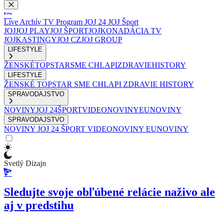
Live
Archív
TV Program
JOJ 24
JOJ Šport
JOJ
JOJ PLAY
JOJ ŠPORT
JOJKO
NADÁCIA TV
JOJ
KASTINGY
JOJ CZ
JOJ GROUP
LIFESTYLE
ŽENSKÉ
TOPSTAR
SME CHLAPI
ZDRAVIE
HISTORY
LIFESTYLE
ŽENSKÉ
TOPSTAR
SME CHLAPI
ZDRAVIE
HISTORY
SPRAVODAJSTVO
NOVINY
JOJ 24
ŠPORT
VIDEONOVINY
EUNOVINY
SPRAVODAJSTVO
NOVINY
JOJ 24
ŠPORT
VIDEONOVINY
EUNOVINY
Svetlý Dizajn
Sledujte svoje obľúbené relácie naživo ale
aj v predstihu