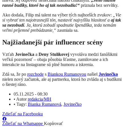
hnevá. Jej odpoveď nenechala nikoho chladným.
„Jeho hlasné
ranné budíky, ktoré ho aj tak nezobudia!“
priznala bez servítky.
Ako dodala, Filip má talent na výber tých najhorších zvukov:
„Vie
si vybrať ten najotrasnejší tón, nastaviť najvyššiu hlasitosť a
aj tak
sa nezobudí
. Ja, ktorú zobudí spadnutie špendlíka, teda nemám
veľmi príjemné prebúdzanie,“
zasmiala sa.
Najžiadanejší pár influencer scény
Vzťah
Jovinečka
a
Deny Stulíkovej
vyvoláva medzi fanúšikmi
veľkú pozornosť – obaja pôsobia šťastne, zamilovane a ich
interakcie na Instagrame sú plné humoru a iskrenia.
Zdá sa, že po
rozchode
s
Biankou Rumanovou
našiel
Jovinečko
nielen nový začiatok, ale aj partnerku, ktorá ho zvláda aj s budíkmi
o šiestej ráno.
05.11.2025 - 08:30
•
Autor
redakcia/MH
•
Tagy:
Bianka Rumanová
,
Jovinečko
Zdieľať na Facebooku
Zdieľať na Whatsappe
Kopírovať