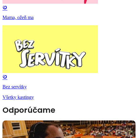
Mama, ožeň ma
Bez servítky
Všetky kastingy
Odporúčame