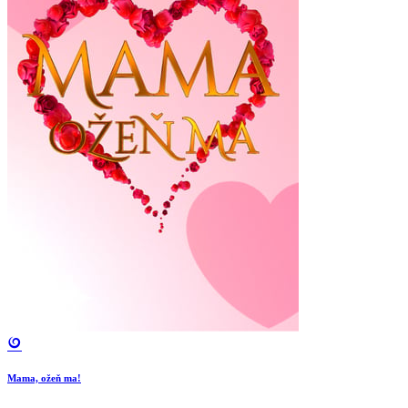
Mama, ožeň ma!