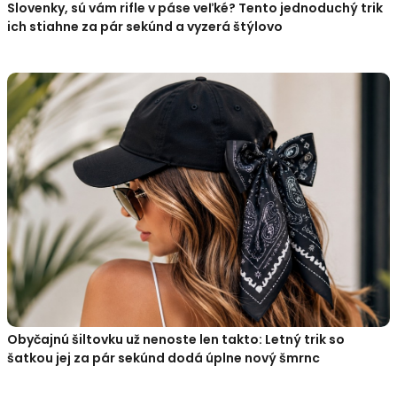
Slovenky, sú vám rifle v páse veľké? Tento jednoduchý trik
ich stiahne za pár sekúnd a vyzerá štýlovo
Obyčajnú šiltovku už nenoste len takto: Letný trik so
šatkou jej za pár sekúnd dodá úplne nový šmrnc