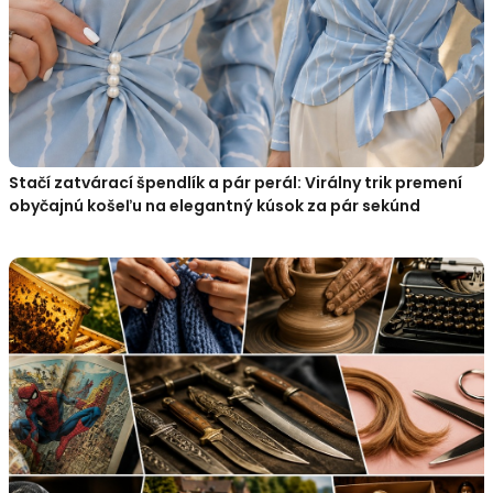
Stačí zatvárací špendlík a pár perál: Virálny trik premení
obyčajnú košeľu na elegantný kúsok za pár sekúnd