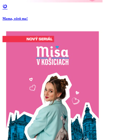
Mama, ožeň ma!