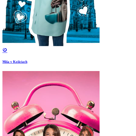
Miša v Košiciach