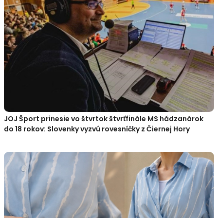
JOJ Šport prinesie vo štvrtok štvrťfinále MS hádzanárok
do 18 rokov: Slovenky vyzvú rovesníčky z Čiernej Hory