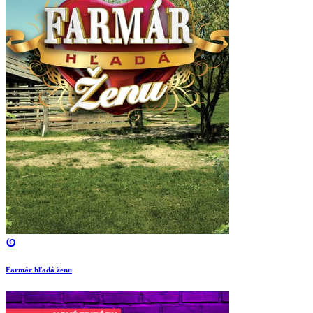
Farmár hľadá ženu