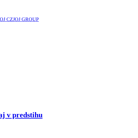
JOJ CZ
JOJ GROUP
aj v predstihu