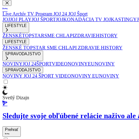
Live
Archív
TV Program
JOJ 24
JOJ Šport
JOJ
JOJ PLAY
JOJ ŠPORT
JOJKO
NADÁCIA TV JOJ
KASTINGY
LIFESTYLE
ŽENSKÉ
TOPSTAR
SME CHLAPI
ZDRAVIE
HISTORY
LIFESTYLE
ŽENSKÉ
TOPSTAR
SME CHLAPI
ZDRAVIE
HISTORY
SPRAVODAJSTVO
NOVINY
JOJ 24
ŠPORT
VIDEONOVINY
EUNOVINY
SPRAVODAJSTVO
NOVINY
JOJ 24
ŠPORT
VIDEONOVINY
EUNOVINY
Svetlý Dizajn
Sledujte svoje obľúbené relácie naživo ale 
Prehrať