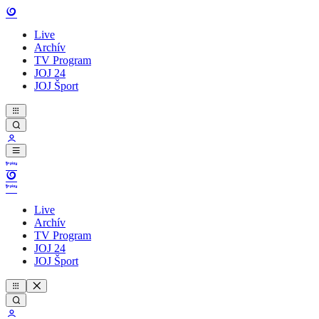
Live
Archív
TV Program
JOJ 24
JOJ Šport
Live
Archív
TV Program
JOJ 24
JOJ Šport