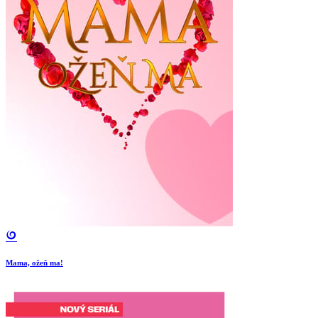
Mama, ožeň ma!