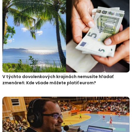
V týchto dovolenkových krajinách nemusíte hľadať
zmenáreň: Kde všade môžete platiť eurom?