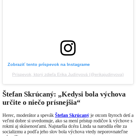
Zobraziť tento príspevok na Instagrame
Príspevok, ktorý zdieľa Erika Judínyová (@erikajudinyova)
Štefan Skrúcaný: „Kedysi bola výchova
určite o niečo prísnejšia“
Herec, moderátor a spevák
Štefan Skrúcaný
je otcom štyroch detí a
veľmi dobre si uvedomuje, ako sa mení prístup rodičov k výchove s
rokmi aj skúsenosťami. Najstaršia dcéra Linda sa narodila ešte za
socializmu a podľa jeho slov bola výchova vtedy neporovnateľne