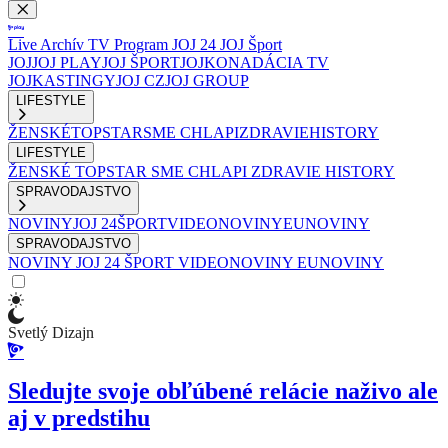
Live
Archív
TV Program
JOJ 24
JOJ Šport
JOJ
JOJ PLAY
JOJ ŠPORT
JOJKO
NADÁCIA TV
JOJ
KASTINGY
JOJ CZ
JOJ GROUP
LIFESTYLE
ŽENSKÉ
TOPSTAR
SME CHLAPI
ZDRAVIE
HISTORY
LIFESTYLE
ŽENSKÉ
TOPSTAR
SME CHLAPI
ZDRAVIE
HISTORY
SPRAVODAJSTVO
NOVINY
JOJ 24
ŠPORT
VIDEONOVINY
EUNOVINY
SPRAVODAJSTVO
NOVINY
JOJ 24
ŠPORT
VIDEONOVINY
EUNOVINY
Svetlý Dizajn
Sledujte svoje obľúbené relácie naživo ale
aj v predstihu