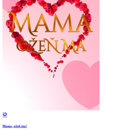
Mama, ožeň ma!