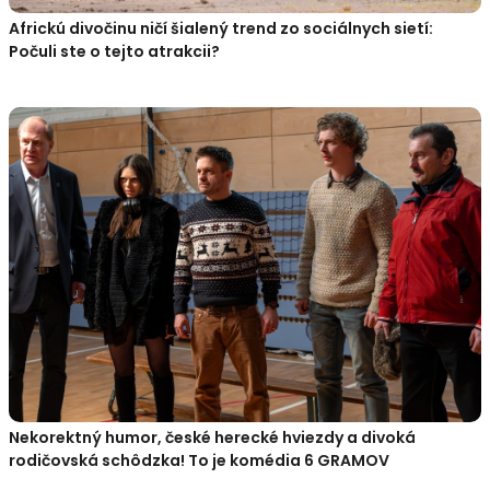
Africkú divočinu ničí šialený trend zo sociálnych sietí:
Počuli ste o tejto atrakcii?
Nekorektný humor, české herecké hviezdy a divoká
rodičovská schôdzka! To je komédia 6 GRAMOV