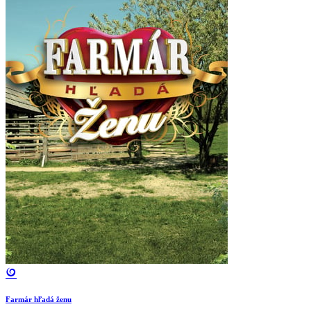
Farmár hľadá ženu