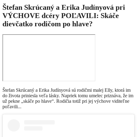
Štefan Skrúcaný a Erika Judínyová pri
VÝCHOVE dcéry POĽAVILI: Skáče
dievčatko rodičom po hlave?
Štefan Skrúcaný a Erika Judínyová sú rodičmi malej Elly, ktorá im
do života priniesla veľa lásky. Napriek tomu umelec priznáva, že im
už pekne „skáče po hlave“. Rodičia totiž pri jej výchove viditeľne
poľavili...