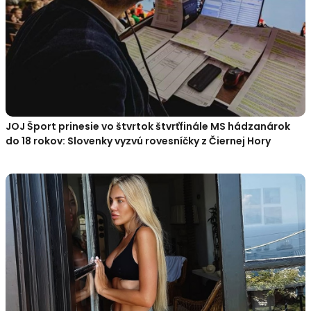
JOJ Šport prinesie vo štvrtok štvrťfinále MS hádzanárok
do 18 rokov: Slovenky vyzvú rovesníčky z Čiernej Hory