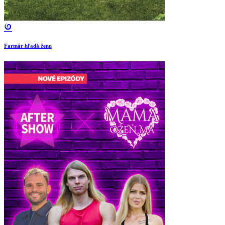
Farmár hľadá ženu