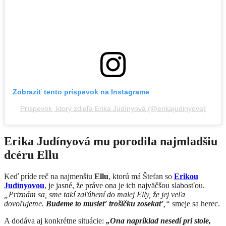
Zobraziť tento príspevok na Instagrame
Príspevok, ktorý zdieľa Erika Judínyová (@erikajudinyova)
Erika Judínyová mu porodila najmladšiu
dcéru Ellu
Keď príde reč na najmenšiu
Ellu
, ktorú má Štefan so
Erikou
Judínyovou
, je jasné, že práve ona je ich najväčšou slabosťou.
„Priznám sa, sme takí zaľúbení do malej Elly, že jej veľa
dovoľujeme.
Budeme to musieť trošičku zosekať
,“
smeje sa herec.
A dodáva aj konkrétne situácie:
„Ona napríklad nesedí pri stole,