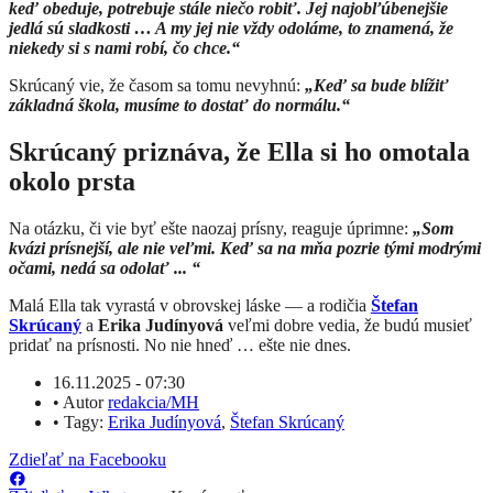
keď obeduje, potrebuje stále niečo robiť. Jej najobľúbenejšie
jedlá sú sladkosti … A my jej nie vždy odoláme, to znamená, že
niekedy si s nami robí, čo chce.“
Skrúcaný vie, že časom sa tomu nevyhnú:
„Keď sa bude blížiť
základná škola, musíme to dostať do normálu.“
Skrúcaný priznáva, že Ella si ho omotala
okolo prsta
Na otázku, či vie byť ešte naozaj prísny, reaguje úprimne:
„Som
kvázi prísnejší, ale nie veľmi. Keď sa na mňa pozrie tými modrými
očami, nedá sa odolať ... “
Malá Ella tak vyrastá v obrovskej láske — a rodičia
Štefan
Skrúcaný
a
Erika Judínyová
veľmi dobre vedia, že budú musieť
pridať na prísnosti. No nie hneď … ešte nie dnes.
16.11.2025 - 07:30
•
Autor
redakcia/MH
•
Tagy:
Erika Judínyová
,
Štefan Skrúcaný
Zdieľať na Facebooku