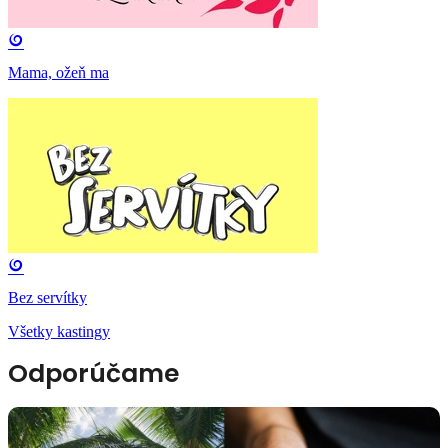
Mama, ožeň ma
Bez servítky
Všetky kastingy
Odporúčame