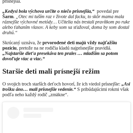
prísnejšia.
„Kedysi bola výchova určite o niečo prísnejšia,“
povedal pre
Šarm
.
„Otec mi tuším raz v živote dal facku, to skôr mama mala
ráznejšie výchovné metódy… Učitelia nás trestali pravítkom po ruke
alebo ťahaním vlasov. A keby som sa sťažoval, doma by som dostal
druhú.“
Skrúcaný uznáva, že
prvorodené deti majú vždy najťažšiu
pozíciu
, pretože na ne rodičia kladú najprísnejšie pravidlá.
„Najstaršie dieťa presekáva ten prales … mladším sa potom
dovoľuje viac a viac.“
Staršie deti mali prísnejší režim
O svojich troch starších deťoch hovorí, že ich viedol prísnejšie:
„Asi
trošku áno… mali prísnejšie vedenie.“
S pribúdajúcimi rokmi však
podľa neho každý rodič „zmäkne“.