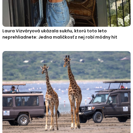
Laura Vizváryová ukázala sukňu, ktorú toto leto
neprehliadnete: Jedna maličkosť z nej robí módny hit