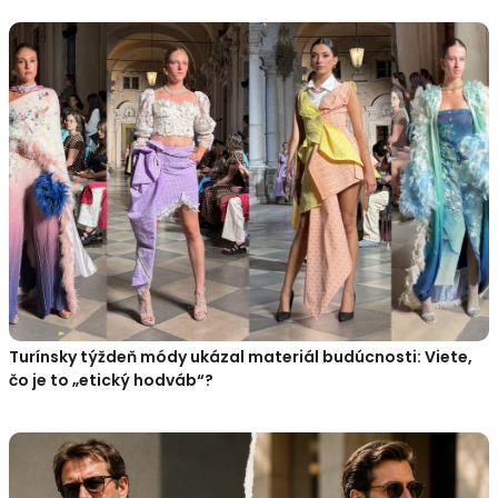
Turínsky týždeň módy ukázal materiál budúcnosti: Viete,
čo je to „etický hodváb“?