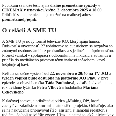
Publikum sa môže tešiť aj na
ďalšie premietanie epizódy v
CINEMAX v trnavskej Aréne. 2. decembra 2025 o 18.00
.
Prihlásiť sa na premietanie je možné na mailovej adrese:
premietanie@joj.sk
.
O relácii A SME TU
A SME TU je nový formát televízie JOJ, ktorý spája humor,
ľudskosť a otvorenosť. 27 redaktorov na autistickom sa rozpráva so
známymi osobnosťami bez predsudkov a s jedinečnou úprimnosťou.
Projekt vznikol v spolupráci s odborníkmi na inklúziu a autizmus a
prináša do mediálneho priestoru tému inakosti spôsobom, ktorý
inšpiruje aj baví.
Relácia sa začne vysielať
od 22. novembra o 20:40 na TV JOJ
a
týždeň vopred bude dostupná na platforme JOJ Play
. V prvej
epizóde sa objaví herečka
Táňa Pauhofová
, v ďalších dvoch tento
rok uvidíme lyžiarku
Petru Vlhovú
a hudobníka
Mariána
Čekovského
.
K tlačovej správe je priložené aj
video „Making Of“
, ktoré
zachytáva zákulisie nakrúcania a atmosféru projektu. Odhaľuje, ako
sa na nakrúcanie pripravoval štáb, asistenti aj samotní redaktori s
rodičmi, čo boli najväčšie výzvy. Ukazuje najmä to, aký inšpiratívny