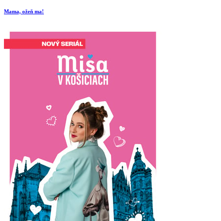
Mama, ožeň ma!