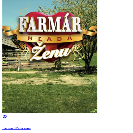
Farmár hľadá ženu