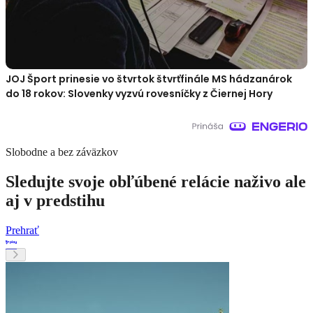
JOJ Šport prinesie vo štvrtok štvrťfinále MS hádzanárok
do 18 rokov: Slovenky vyzvú rovesníčky z Čiernej Hory
Slobodne a bez záväzkov
Sledujte svoje obľúbené relácie naživo ale
aj v predstihu
Prehrať