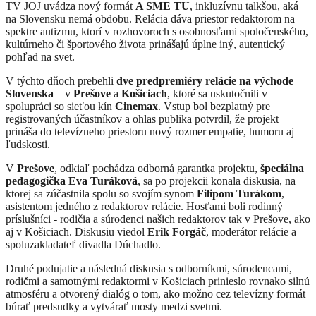
TV JOJ uvádza nový formát
A SME TU
, inkluzívnu talkšou, aká
na Slovensku nemá obdobu. Relácia dáva priestor redaktorom na
spektre autizmu, ktorí v rozhovoroch s osobnosťami spoločenského,
kultúrneho či športového života prinášajú úplne iný, autentický
pohľad na svet.
V týchto dňoch prebehli
dve predpremiéry relácie na východe
Slovenska
– v
Prešove
a
Košiciach
, ktoré sa uskutočnili v
spolupráci so sieťou kín
Cinemax
. Vstup bol bezplatný pre
registrovaných účastníkov a ohlas publika potvrdil, že projekt
prináša do televízneho priestoru nový rozmer empatie, humoru aj
ľudskosti.
V
Prešove
, odkiaľ pochádza odborná garantka projektu,
špeciálna
pedagogička Eva Turáková
, sa po projekcii konala diskusia, na
ktorej sa zúčastnila spolu so svojím synom
Filipom Turákom
,
asistentom jedného z redaktorov relácie. Hosťami boli rodinný
príslušníci - rodičia a súrodenci našich redaktorov tak v Prešove, ako
aj v Košiciach. Diskusiu viedol
Erik Forgáč
, moderátor relácie a
spoluzakladateľ divadla Dúchadlo.
Druhé podujatie a následná diskusia s odborníkmi, súrodencami,
rodičmi a samotnými redaktormi v Košiciach prinieslo rovnako silnú
atmosféru a otvorený dialóg o tom, ako možno cez televízny formát
búrať predsudky a vytvárať mosty medzi svetmi.