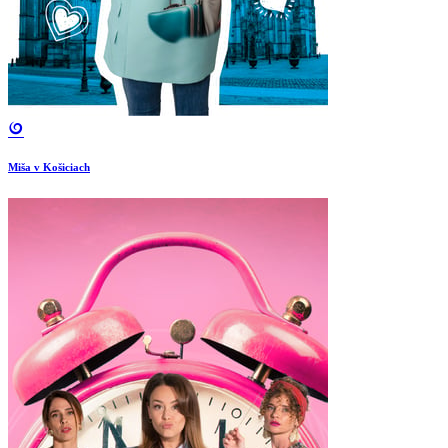
Miša v Košiciach