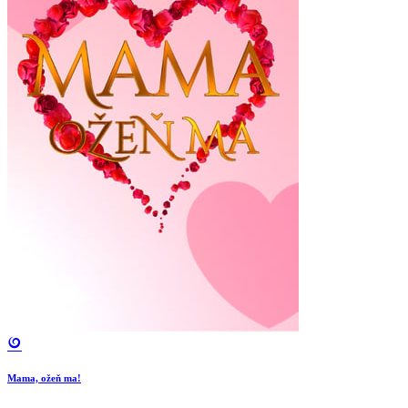
Mama, ožeň ma!