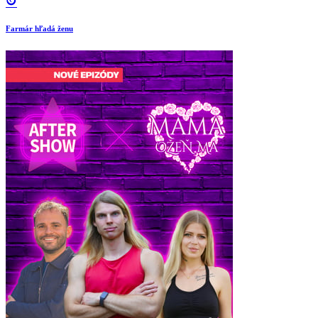
Farmár hľadá ženu