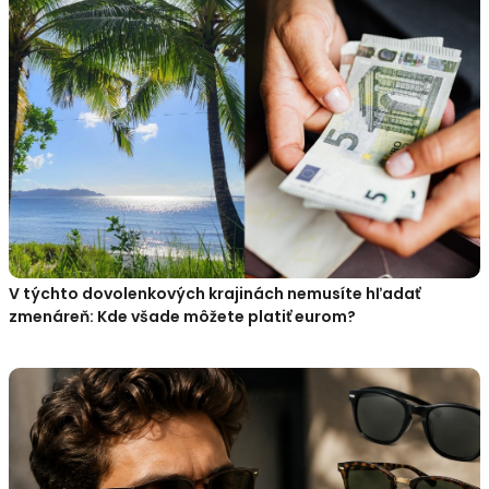
V týchto dovolenkových krajinách nemusíte hľadať
zmenáreň: Kde všade môžete platiť eurom?