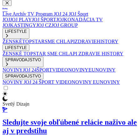
Live
Archív
TV Program
JOJ 24
JOJ Šport
JOJ
JOJ PLAY
JOJ ŠPORT
JOJKO
NADÁCIA TV
JOJ
KASTINGY
JOJ CZ
JOJ GROUP
LIFESTYLE
ŽENSKÉ
TOPSTAR
SME CHLAPI
ZDRAVIE
HISTORY
LIFESTYLE
ŽENSKÉ
TOPSTAR
SME CHLAPI
ZDRAVIE
HISTORY
SPRAVODAJSTVO
NOVINY
JOJ 24
ŠPORT
VIDEONOVINY
EUNOVINY
SPRAVODAJSTVO
NOVINY
JOJ 24
ŠPORT
VIDEONOVINY
EUNOVINY
Svetlý Dizajn
Sledujte svoje obľúbené relácie naživo ale
aj v predstihu