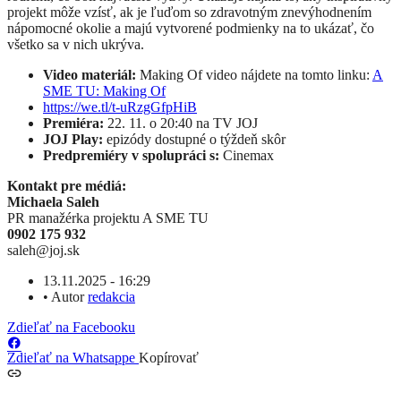
projekt môže vzísť, ak je ľuďom so zdravotným znevýhodnením
nápomocné okolie a majú vytvorené podmienky na to ukázať, čo
všetko sa v nich ukrýva.
Video materiál:
Making Of video nájdete na tomto linku:
A
SME TU: Making Of
https://we.tl/t-uRzgGfpHiB
Premiéra:
22. 11. o 20:40 na TV JOJ
JOJ Play:
epizódy dostupné o týždeň skôr
Predpremiéry v spolupráci s:
Cinemax
Kontakt pre médiá:
Michaela Saleh
PR manažérka projektu A SME TU
0902 175 932
saleh@joj.sk
13.11.2025 - 16:29
•
Autor
redakcia
Zdieľať na Facebooku
Zdieľať na Whatsappe
Kopírovať