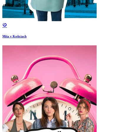
Miša v Košiciach