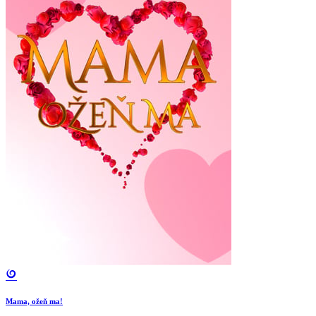
Mama, ožeň ma!