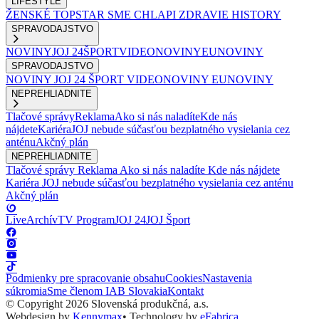
LIFESTYLE
ŽENSKÉ
TOPSTAR
SME CHLAPI
ZDRAVIE
HISTORY
SPRAVODAJSTVO
NOVINY
JOJ 24
ŠPORT
VIDEONOVINY
EUNOVINY
SPRAVODAJSTVO
NOVINY
JOJ 24
ŠPORT
VIDEONOVINY
EUNOVINY
NEPREHLIADNITE
Tlačové správy
Reklama
Ako si nás naladíte
Kde nás
nájdete
Kariéra
JOJ nebude súčasťou bezplatného vysielania cez
anténu
Akčný plán
NEPREHLIADNITE
Tlačové správy
Reklama
Ako si nás naladíte
Kde nás nájdete
Kariéra
JOJ nebude súčasťou bezplatného vysielania cez anténu
Akčný plán
Live
Archív
TV Program
JOJ 24
JOJ Šport
Podmienky pre spracovanie obsahu
Cookies
Nastavenia
súkromia
Sme členom IAB Slovakia
Kontakt
© Copyright 2026 Slovenská produkčná, a.s.
Webdesign by
Kennymax
•
Technology by
eFabrica