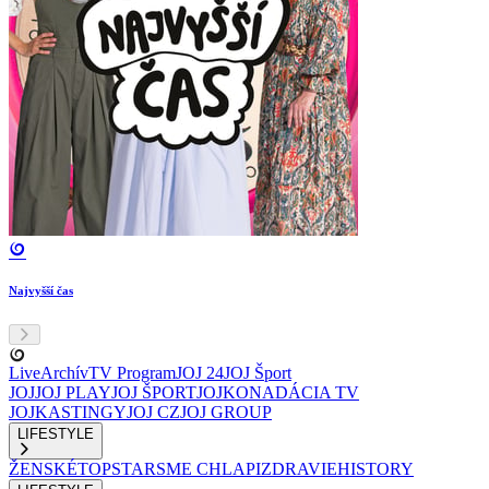
Najvyšší čas
Live
Archív
TV Program
JOJ 24
JOJ Šport
JOJ
JOJ PLAY
JOJ ŠPORT
JOJKO
NADÁCIA TV
JOJ
KASTINGY
JOJ CZ
JOJ GROUP
LIFESTYLE
ŽENSKÉ
TOPSTAR
SME CHLAPI
ZDRAVIE
HISTORY