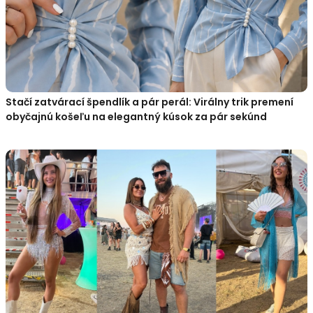
Stačí zatvárací špendlík a pár perál: Virálny trik premení
obyčajnú košeľu na elegantný kúsok za pár sekúnd