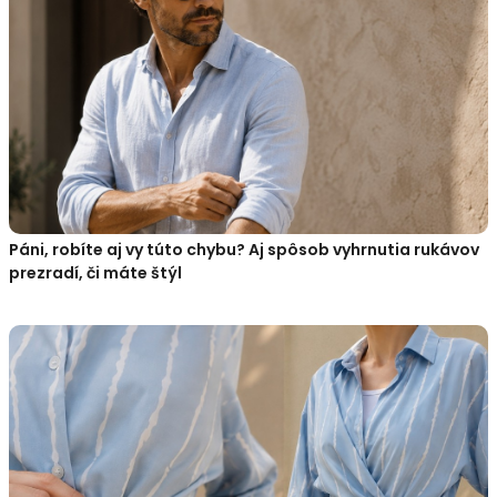
Páni, robíte aj vy túto chybu? Aj spôsob vyhrnutia rukávov
prezradí, či máte štýl