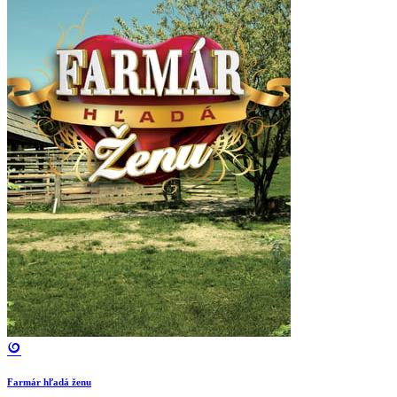
Farmár hľadá ženu