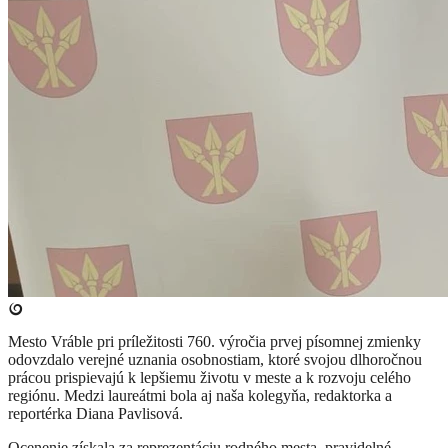
Mesto Vráble pri príležitosti 760. výročia prvej písomnej zmienky
odovzdalo verejné uznania osobnostiam, ktoré svojou dlhoročnou
prácou prispievajú k lepšiemu životu v meste a k rozvoju celého
regiónu. Medzi laureátmi bola aj naša kolegyňa, redaktorka a
reportérka Diana Pavlisová.
Ocenenie získala za reprezentáciu rodného mesta, pravidelné