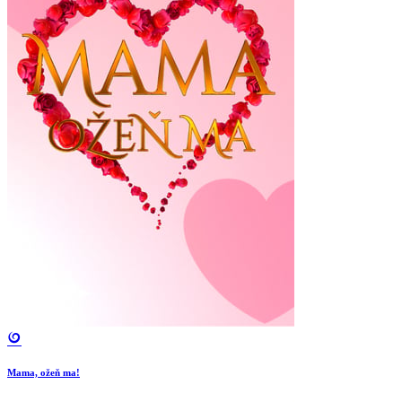
Mama, ožeň ma!