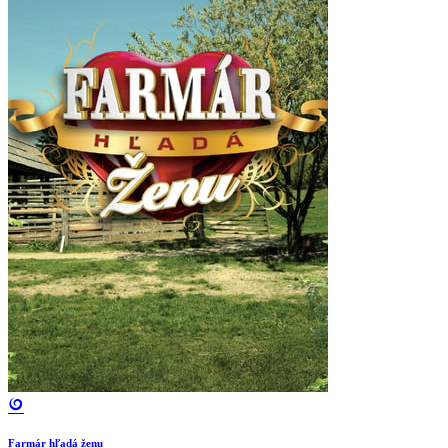
Farmár hľadá ženu