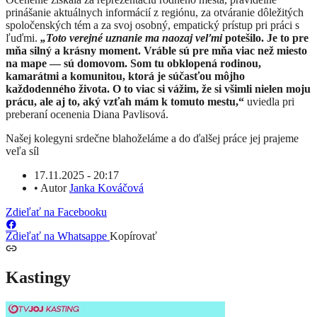
prinášanie aktuálnych informácií z regiónu, za otváranie dôležitých
spoločenských tém a za svoj osobný, empatický prístup pri práci s
ľuďmi.
„Toto verejné uznanie ma naozaj veľmi
potešilo. Je to pre
mňa silný a krásny moment. Vráble sú pre mňa viac než miesto
na mape — sú domovom. Som tu obklopená rodinou,
kamarátmi a komunitou, ktorá je súčasťou môjho
každodenného života. O to viac si vážim, že si všimli nielen moju
prácu, ale aj to, aký vzťah mám k tomuto mestu,“
uviedla pri
preberaní ocenenia Diana Pavlisová.
Našej kolegyni srdečne blahoželáme a do ďalšej práce jej prajeme
veľa síl
17.11.2025 - 20:17
•
Autor
Janka Kováčová
Zdieľať na Facebooku
Zdieľať na Whatsappe
Kopírovať
Kastingy