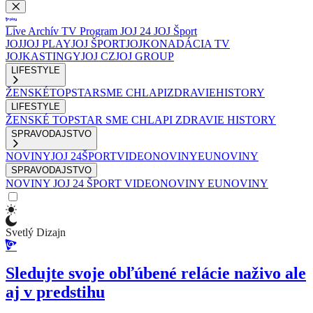
Live
Archív
TV Program
JOJ 24
JOJ Šport
JOJ
JOJ PLAY
JOJ ŠPORT
JOJKO
NADÁCIA TV
JOJ
KASTINGY
JOJ CZ
JOJ GROUP
LIFESTYLE
ŽENSKÉ
TOPSTAR
SME CHLAPI
ZDRAVIE
HISTORY
LIFESTYLE
ŽENSKÉ
TOPSTAR
SME CHLAPI
ZDRAVIE
HISTORY
SPRAVODAJSTVO
NOVINY
JOJ 24
ŠPORT
VIDEONOVINY
EUNOVINY
SPRAVODAJSTVO
NOVINY
JOJ 24
ŠPORT
VIDEONOVINY
EUNOVINY
Svetlý Dizajn
Sledujte svoje obľúbené relácie naživo ale
aj v predstihu