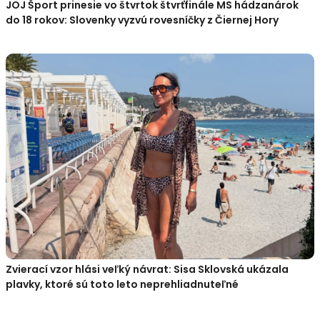
JOJ Šport prinesie vo štvrtok štvrťfinále MS hádzanárok
do 18 rokov: Slovenky vyzvú rovesníčky z Čiernej Hory
Zvierací vzor hlási veľký návrat: Sisa Sklovská ukázala
plavky, ktoré sú toto leto neprehliadnuteľné