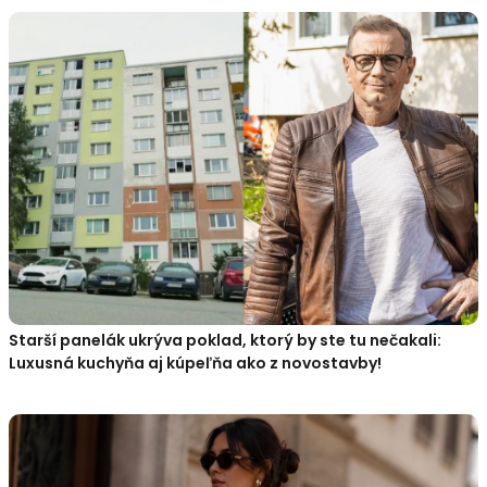
Starší panelák ukrýva poklad, ktorý by ste tu nečakali:
Luxusná kuchyňa aj kúpeľňa ako z novostavby!