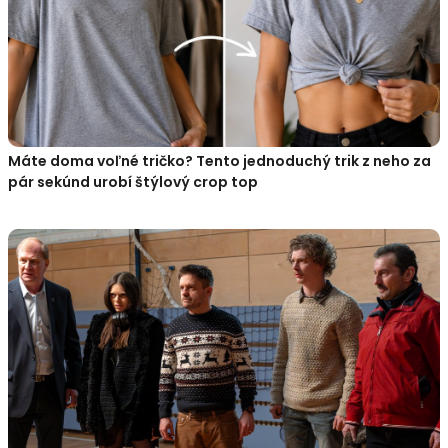
Máte doma voľné tričko? Tento jednoduchý trik z neho za
pár sekúnd urobí štýlový crop top