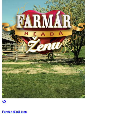
Farmár hľadá ženu