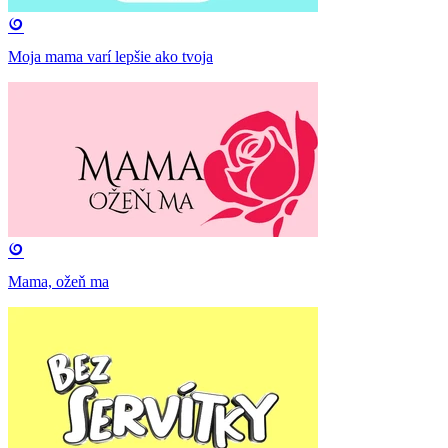
Moja mama varí lepšie ako tvoja
Mama, ožeň ma