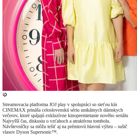
Streamovacia platforma JOJ play v spolupráci so sieťou kín
CINEMAX prináša celoslovenskú sériu unikátnych dámskych
večerov, ktoré spájajú exkluzívne kinopremietanie nového seriálu
Najvyšší čas, diskusiu o vzťahoch a atraktívnu tombolu.
Návštevníčky sa môžu tešiť aj na prémiovú hlavnú výhru – sušič
vlasov Dyson Supersonic™.