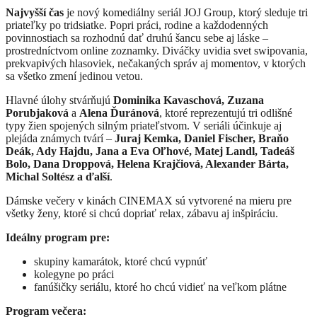
Najvyšší čas
je nový komediálny seriál JOJ Group, ktorý sleduje tri
priateľky po tridsiatke. Popri práci, rodine a každodenných
povinnostiach sa rozhodnú dať druhú šancu sebe aj láske –
prostredníctvom online zoznamky. Diváčky uvidia svet swipovania,
prekvapivých hlasoviek, nečakaných správ aj momentov, v ktorých
sa všetko zmení jedinou vetou.
Hlavné úlohy stvárňujú
Dominika Kavaschová, Zuzana
Porubjaková
a
Alena Ďuránová
, ktoré reprezentujú tri odlišné
typy žien spojených silným priateľstvom. V seriáli účinkuje aj
plejáda známych tvárí –
Juraj Kemka, Daniel Fischer, Braňo
Deák, Ady Hajdu, Jana a Eva Oľhové, Matej Landl, Tadeáš
Bolo, Dana Droppová, Helena Krajčiová, Alexander Bárta,
Michal Soltész a ďalší
.
Dámske večery v kinách CINEMAX sú vytvorené na mieru pre
všetky ženy, ktoré si chcú dopriať relax, zábavu aj inšpiráciu.
Ideálny program pre:
skupiny kamarátok, ktoré chcú vypnúť
kolegyne po práci
fanúšičky seriálu, ktoré ho chcú vidieť na veľkom plátne
Program večera: