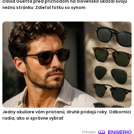
David Guetta pred príchodom na Slovensko ukázal svoju
nežnú stránku: Zdieľal fotku so synom
Jedny okuliare vám pristanú, druhé pridajú roky. Odborníci
radia, ako si správne vybrať