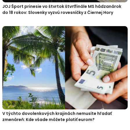
JOJ Šport prinesie vo štvrtok štvrťfinále MS hádzanárok
do 18 rokov: Slovenky vyzvú rovesníčky z Čiernej Hory
V týchto dovolenkových krajinách nemusíte hľadať
zmenáreň: Kde všade môžete platiť eurom?