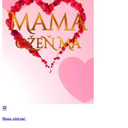
Mama, ožeň ma!