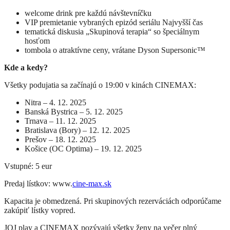
welcome drink pre každú návštevníčku
VIP premietanie vybraných epizód seriálu Najvyšší čas
tematická diskusia „Skupinová terapia“ so špeciálnym
hosťom
tombola o atraktívne ceny, vrátane Dyson Supersonic™
Kde a kedy?
Všetky podujatia sa začínajú o 19:00 v kinách CINEMAX:
Nitra – 4. 12. 2025
Banská Bystrica – 5. 12. 2025
Trnava – 11. 12. 2025
Bratislava (Bory) – 12. 12. 2025
Prešov – 18. 12. 2025
Košice (OC Optima) – 19. 12. 2025
Vstupné: 5 eur
Predaj lístkov: www.
cine-max.sk
Kapacita je obmedzená. Pri skupinových rezerváciách odporúčame
zakúpiť lístky vopred.
JOJ play a CINEMAX pozývajú všetky ženy na večer plný