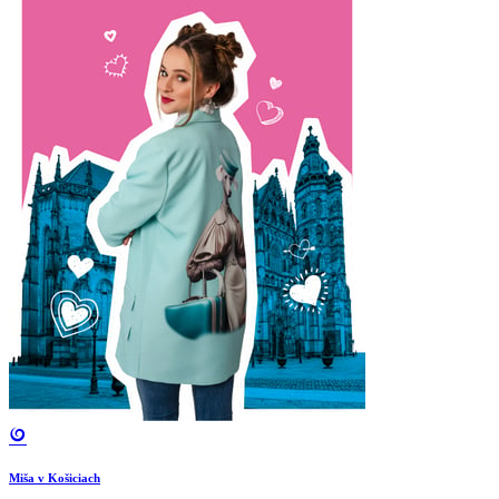
Miša v Košiciach