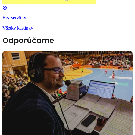
Bez servítky
Všetky kastingy
Odporúčame