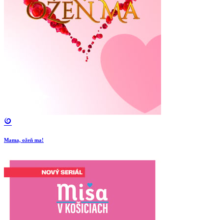
Mama, ožeň ma!