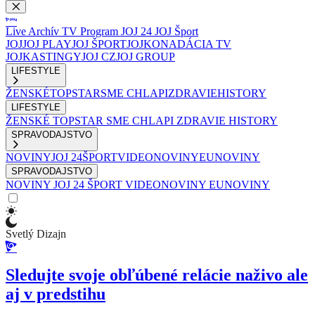
Live
Archív
TV Program
JOJ 24
JOJ Šport
JOJ
JOJ PLAY
JOJ ŠPORT
JOJKO
NADÁCIA TV
JOJ
KASTINGY
JOJ CZ
JOJ GROUP
LIFESTYLE
ŽENSKÉ
TOPSTAR
SME CHLAPI
ZDRAVIE
HISTORY
LIFESTYLE
ŽENSKÉ
TOPSTAR
SME CHLAPI
ZDRAVIE
HISTORY
SPRAVODAJSTVO
NOVINY
JOJ 24
ŠPORT
VIDEONOVINY
EUNOVINY
SPRAVODAJSTVO
NOVINY
JOJ 24
ŠPORT
VIDEONOVINY
EUNOVINY
Svetlý Dizajn
Sledujte svoje obľúbené relácie naživo ale
aj v predstihu