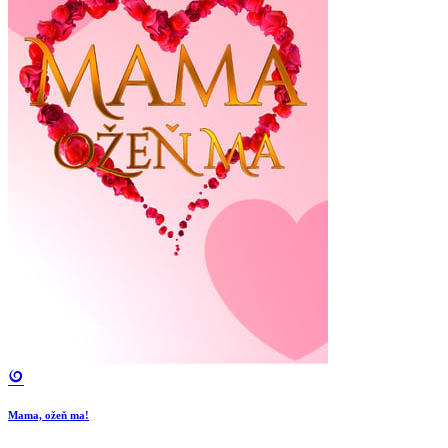
Mama, ožeň ma!