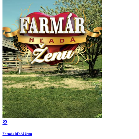
Farmár hľadá ženu