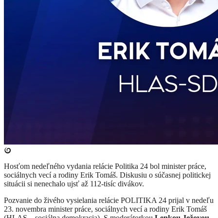
Hosťom nedeľného vydania relácie Politika 24 bol minister práce,
sociálnych vecí a rodiny Erik Tomáš. Diskusiu o súčasnej politickej
situácii si nenechalo ujsť až 112-tisíc divákov.
Pozvanie do živého vysielania relácie POLITIKA 24 prijal v nedeľu
23. novembra minister práce, sociálnych vecí a rodiny Erik Tomáš
(HLAS – sociálna demokracia). S moderátorkou
Lenkou Ježovou