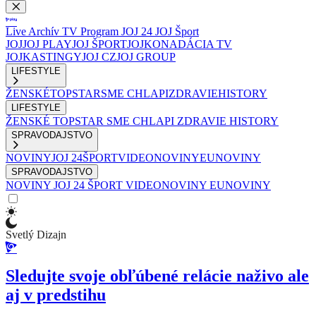
Live
Archív
TV Program
JOJ 24
JOJ Šport
JOJ
JOJ PLAY
JOJ ŠPORT
JOJKO
NADÁCIA TV
JOJ
KASTINGY
JOJ CZ
JOJ GROUP
LIFESTYLE
ŽENSKÉ
TOPSTAR
SME CHLAPI
ZDRAVIE
HISTORY
LIFESTYLE
ŽENSKÉ
TOPSTAR
SME CHLAPI
ZDRAVIE
HISTORY
SPRAVODAJSTVO
NOVINY
JOJ 24
ŠPORT
VIDEONOVINY
EUNOVINY
SPRAVODAJSTVO
NOVINY
JOJ 24
ŠPORT
VIDEONOVINY
EUNOVINY
Svetlý Dizajn
Sledujte svoje obľúbené relácie naživo ale
aj v predstihu