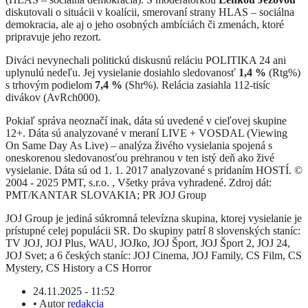
diskutovali o situácii v koalícii, smerovaní strany HLAS – sociálna
demokracia, ale aj o jeho osobných ambíciách či zmenách, ktoré
pripravuje jeho rezort.
Diváci nevynechali politickú diskusnú reláciu POLITIKA 24 ani
uplynulú nedeľu. Jej vysielanie dosiahlo sledovanosť
1,4 %
(Rtg%)
s trhovým podielom
7,4 %
(Shr%). Relácia zasiahla 112-tisíc
divákov (AvRch000).
Pokiaľ správa neoznačí inak, dáta sú uvedené v cieľovej skupine
12+. Dáta sú analyzované v meraní LIVE + VOSDAL (Viewing
On Same Day As Live) – analýza živého vysielania spojená s
oneskorenou sledovanosťou prehranou v ten istý deň ako živé
vysielanie. Dáta sú od 1. 1. 2017 analyzované s pridaním HOSTÍ. ©
2004 - 2025 PMT, s.r.o. , Všetky práva vyhradené. Zdroj dát:
PMT/KANTAR SLOVAKIA; PR JOJ Group
JOJ Group je jediná súkromná televízna skupina, ktorej vysielanie je
prístupné celej populácii SR. Do skupiny patrí 8 slovenských staníc:
TV JOJ, JOJ Plus, WAU, JOJko, JOJ Šport, JOJ Šport 2, JOJ 24,
JOJ Svet; a 6 českých staníc: JOJ Cinema, JOJ Family, CS Film, CS
Mystery, CS History a CS Horror
24.11.2025 - 11:52
•
Autor
redakcia