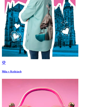
Miša v Košiciach