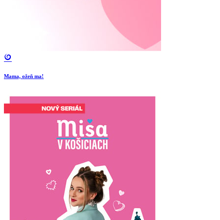
Mama, ožeň ma!