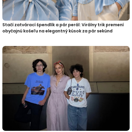
Stačí zatvárací špendlík a pár perál: Virálny trik premení
obyčajnú košeľu na elegantný kúsok za pár sekúnd