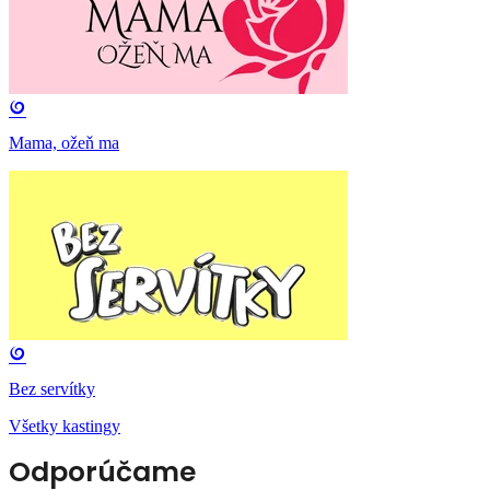
Mama, ožeň ma
Bez servítky
Všetky kastingy
Odporúčame