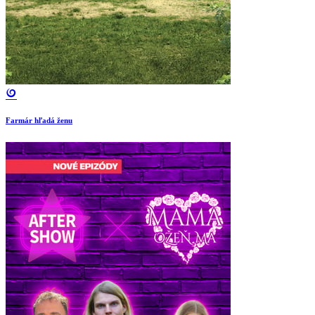
Farmár hľadá ženu