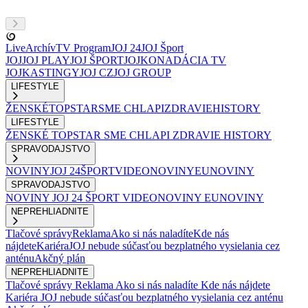
Live
Archív
TV Program
JOJ 24
JOJ Šport
JOJ
JOJ PLAY
JOJ ŠPORT
JOJKO
NADÁCIA TV
JOJ
KASTINGY
JOJ CZ
JOJ GROUP
LIFESTYLE
ŽENSKÉ
TOPSTAR
SME CHLAPI
ZDRAVIE
HISTORY
LIFESTYLE
ŽENSKÉ
TOPSTAR
SME CHLAPI
ZDRAVIE
HISTORY
SPRAVODAJSTVO
NOVINY
JOJ 24
ŠPORT
VIDEONOVINY
EUNOVINY
SPRAVODAJSTVO
NOVINY
JOJ 24
ŠPORT
VIDEONOVINY
EUNOVINY
NEPREHLIADNITE
Tlačové správy
Reklama
Ako si nás naladíte
Kde nás
nájdete
Kariéra
JOJ nebude súčasťou bezplatného vysielania cez
anténu
Akčný plán
NEPREHLIADNITE
Tlačové správy
Reklama
Ako si nás naladíte
Kde nás nájdete
Kariéra
JOJ nebude súčasťou bezplatného vysielania cez anténu