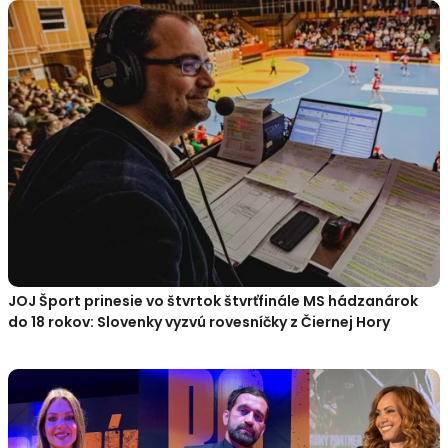
JOJ Šport prinesie vo štvrtok štvrťfinále MS hádzanárok
do 18 rokov: Slovenky vyzvú rovesníčky z Čiernej Hory