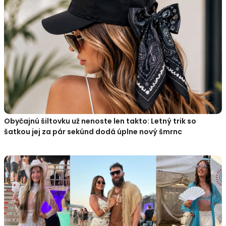
Obyčajnú šiltovku už nenoste len takto: Letný trik so
šatkou jej za pár sekúnd dodá úplne nový šmrnc