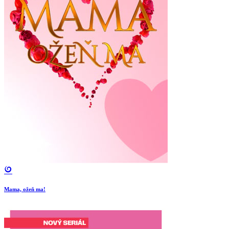
Mama, ožeň ma!