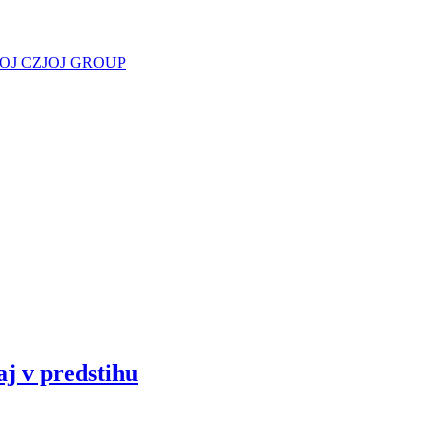
JOJ CZ
JOJ GROUP
aj v predstihu