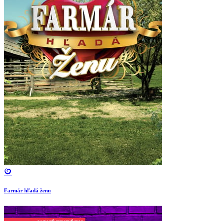
Farmár hľadá ženu