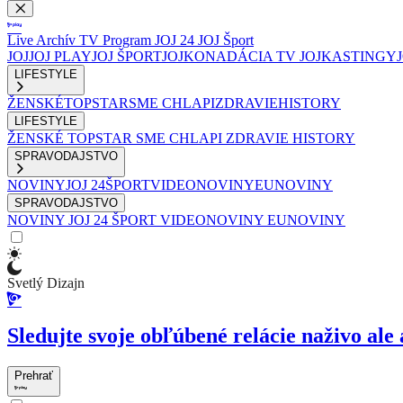
Live
Archív
TV Program
JOJ 24
JOJ Šport
JOJ
JOJ PLAY
JOJ ŠPORT
JOJKO
NADÁCIA TV JOJ
KASTINGY
LIFESTYLE
ŽENSKÉ
TOPSTAR
SME CHLAPI
ZDRAVIE
HISTORY
LIFESTYLE
ŽENSKÉ
TOPSTAR
SME CHLAPI
ZDRAVIE
HISTORY
SPRAVODAJSTVO
NOVINY
JOJ 24
ŠPORT
VIDEONOVINY
EUNOVINY
SPRAVODAJSTVO
NOVINY
JOJ 24
ŠPORT
VIDEONOVINY
EUNOVINY
Svetlý Dizajn
Sledujte svoje obľúbené relácie naživo ale 
Prehrať