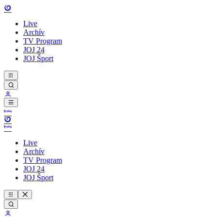
Live
Archív
TV Program
JOJ 24
JOJ Šport
Live
Archív
TV Program
JOJ 24
JOJ Šport