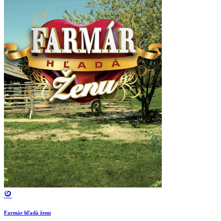
Farmár hľadá ženu