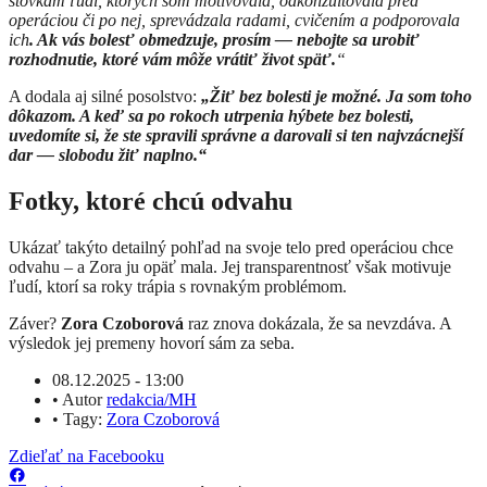
stovkám ľudí, ktorých som motivovala, odkonzultovala pred
operáciou či po nej, sprevádzala radami, cvičením a podporovala
ich
. Ak vás bolesť obmedzuje, prosím — nebojte sa urobiť
rozhodnutie, ktoré vám môže vrátiť život späť.
“
A dodala aj silné posolstvo:
„Žiť bez bolesti je možné. Ja som toho
dôkazom. A keď sa po rokoch utrpenia hýbete bez bolesti,
uvedomíte si, že ste spravili správne a darovali si ten najvzácnejší
dar — slobodu žiť naplno.“
Fotky, ktoré chcú odvahu
Ukázať takýto detailný pohľad na svoje telo pred operáciou chce
odvahu – a Zora ju opäť mala. Jej transparentnosť však motivuje
ľudí, ktorí sa roky trápia s rovnakým problémom.
Záver?
Zora Czoborová
raz znova dokázala, že sa nevzdáva. A
výsledok jej premeny hovorí sám za seba.
08.12.2025 - 13:00
•
Autor
redakcia/MH
•
Tagy:
Zora Czoborová
Zdieľať na Facebooku