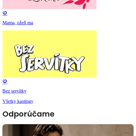
Mama, ožeň ma
Bez servítky
Všetky kastingy
Odporúčame