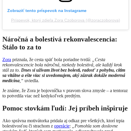
Zobraziť tento príspevok na Instagrame
Príspevok, ktorý zdieľa Zora Czoborova (@zoraczoborova)
Náročná a bolestivá rekonvalescencia:
Stálo to za to
Zora
priznala, že cesta späť bola poriadne tvrdá:
„Cesta
rekonvalescencie bola náročná, niekedy bolestivá, ale každý krok
stál za to.
Dnes si užívam život bez bolesti, radosť z pohybu, cítim
sa vitálne a ešte viac si uvedomujem, aký zázrak dokáže moderná
medicína
,“
uviedla.
Je známe, že Zora je bojovníčka v pravom slova zmysle – a tentoraz
to potvrdila viac než kedykoľvek predtým.
Pomoc stovkám ľudí: Jej príbeh inšpiruje
Ako správna motivátorka pridala aj odkaz pre všetkých, ktorí trpia
bolestivosťou či strachom z
operácie
:
„Pomohla som doslovne