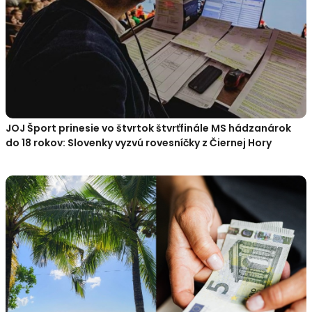
JOJ Šport prinesie vo štvrtok štvrťfinále MS hádzanárok
do 18 rokov: Slovenky vyzvú rovesníčky z Čiernej Hory