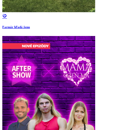
Farmár hľadá ženu