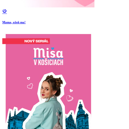
Mama, ožeň ma!