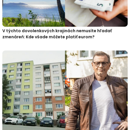
V týchto dovolenkových krajinách nemusíte hľadať
zmenáreň: Kde všade môžete platiť eurom?