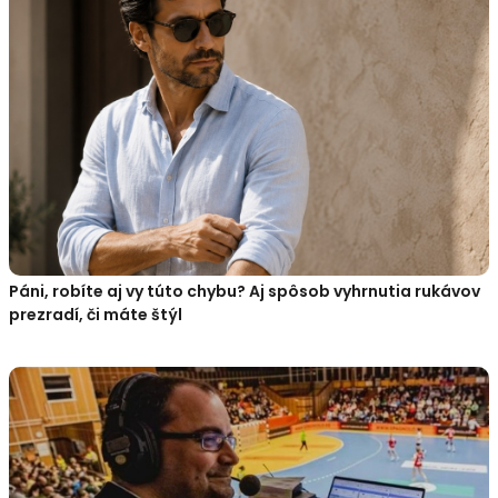
Páni, robíte aj vy túto chybu? Aj spôsob vyhrnutia rukávov
prezradí, či máte štýl