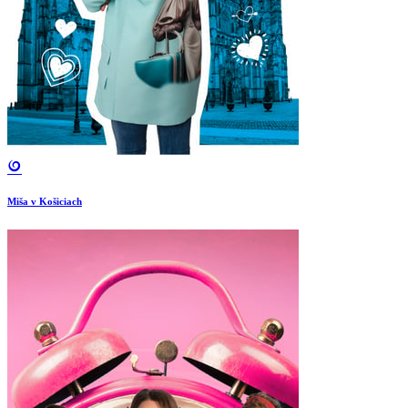
Miša v Košiciach