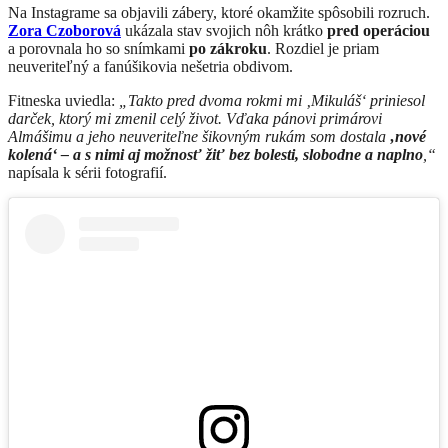
Na Instagrame sa objavili zábery, ktoré okamžite spôsobili rozruch.
Zora Czoborová
ukázala stav svojich nôh krátko
pred operáciou
a porovnala ho so snímkami
po zákroku
. Rozdiel je priam
neuveriteľný a fanúšikovia nešetria obdivom.
Fitneska uviedla:
„Takto pred dvoma rokmi mi ‚Mikuláš‘ priniesol
darček, ktorý mi zmenil celý život. Vďaka pánovi primárovi
Almášimu a jeho neuveriteľne šikovným rukám som dostala
‚nové
kolená‘ – a s nimi aj možnosť žiť bez bolesti, slobodne a naplno
,“
napísala k sérii fotografií.