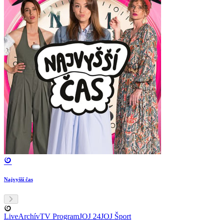
Najvyšší čas
Live
Archív
TV Program
JOJ 24
JOJ Šport