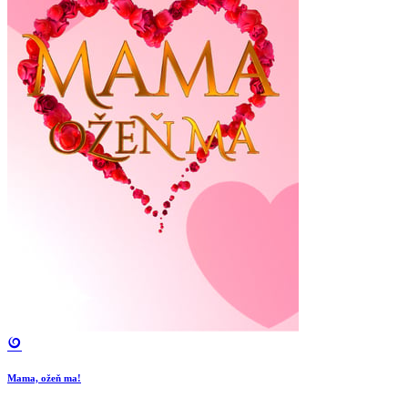
Mama, ožeň ma!