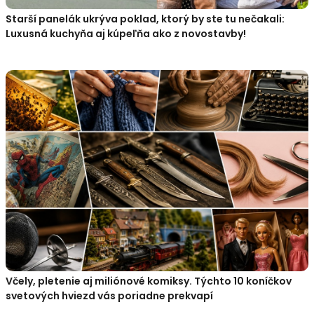
Starší panelák ukrýva poklad, ktorý by ste tu nečakali:
Luxusná kuchyňa aj kúpeľňa ako z novostavby!
Včely, pletenie aj miliónové komiksy. Týchto 10 koníčkov
svetových hviezd vás poriadne prekvapí