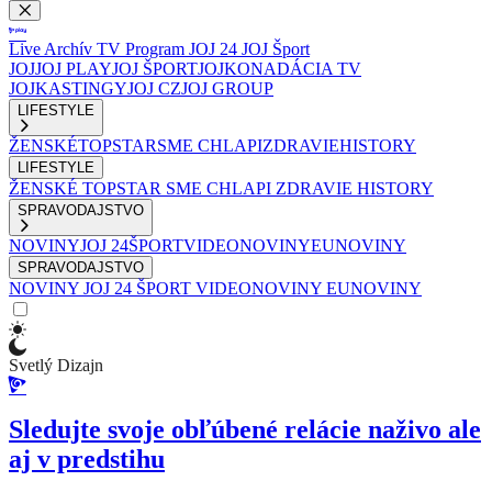
Live
Archív
TV Program
JOJ 24
JOJ Šport
JOJ
JOJ PLAY
JOJ ŠPORT
JOJKO
NADÁCIA TV
JOJ
KASTINGY
JOJ CZ
JOJ GROUP
LIFESTYLE
ŽENSKÉ
TOPSTAR
SME CHLAPI
ZDRAVIE
HISTORY
LIFESTYLE
ŽENSKÉ
TOPSTAR
SME CHLAPI
ZDRAVIE
HISTORY
SPRAVODAJSTVO
NOVINY
JOJ 24
ŠPORT
VIDEONOVINY
EUNOVINY
SPRAVODAJSTVO
NOVINY
JOJ 24
ŠPORT
VIDEONOVINY
EUNOVINY
Svetlý Dizajn
Sledujte svoje obľúbené relácie naživo ale
aj v predstihu