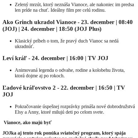
Zelený mrzút, ktorý neznáša Vianoce, ale nakoniec im predsa
len príde na chuť. Ideálny film pre celú rodinu.
Ako Grinch ukradol Vianoce - 23. december | 08:40
(JOJ) | 24. december | 18:50 (JOJ Plus)
Klasický príbeh o tom, že pravý duch Vianoc sa nedá
ukradnúť.
Leví kráľ - 24. december | 16:00
| TV JOJ
Animovaná legenda o odvahe, rodine a kolobehu života,
ktorá dojme aj po rokoch.
Ľadové kráľovstvo 2 - 22. december | 16:50
| TV
JOJ
Pokračovanie úspešnej rozprávky prináša nové dobrodružstvá
Elsy a Anny, ktoré milujú deti po celom svete.
Vianoce, ako majú byť
JOJka aj tento rok ponúka sviatočný program, ktorý spája