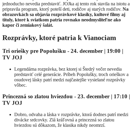
jednoducho nevedia predstaviť. JOJka aj tento rok stavila na istotu a
pripravila program, ktorý poteší deti, rodičov aj starých rodičov.
Na
obrazovkách sa objavia rozprávkové klasiky, kultové filmy aj
tituly, ktoré k sviatkom patria rovnako neodmysliteľne ako
kapor či zemiakový šalát.
Rozprávky, ktoré patria k Vianociam
Tri oriešky pre Popolušku
-
24. december | 19:00
|
TV JOJ
Legendárna rozprávka, bez ktorej si Štedrý večer nevedia
predstaviť celé generácie. Príbeh Popolušky, troch orieškov a
osudovej lásky patrí medzi najčastejšie vysielané rozprávky
vôbec.
Princezná so zlatou hviezdou
-
23. december | 17:10
|
TV JOJ
Dobro, odvaha a láska v rozprávke, ktorá dodnes patrí medzi
divácke srdcovky. Zlá kráľovná a princezná so zlatou
hviezdou sú dôkazom, že klasika nikdy neomrzí.