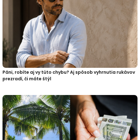
Páni, robíte aj vy túto chybu? Aj spôsob vyhrnutia rukávov
prezradí, či máte štýl