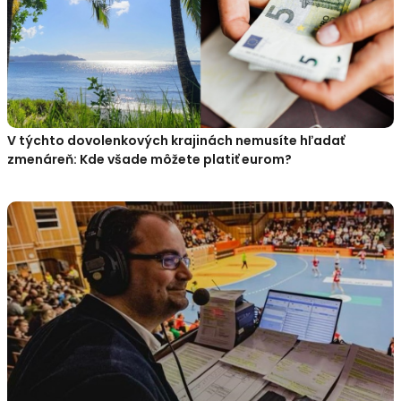
V týchto dovolenkových krajinách nemusíte hľadať
zmenáreň: Kde všade môžete platiť eurom?