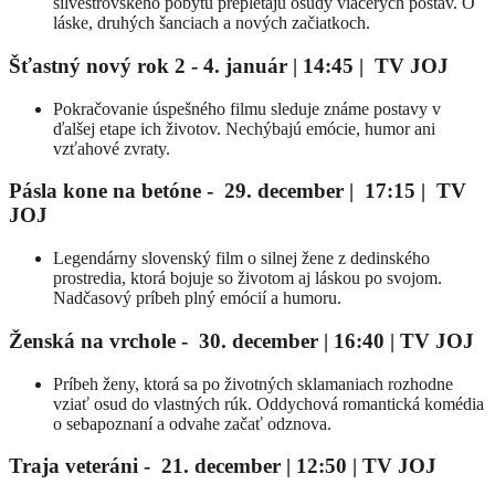
silvestrovského pobytu prepletajú osudy viacerých postáv. O
láske, druhých šanciach a nových začiatkoch.
Šťastný nový rok 2 - 4. január | 14:45 | TV JOJ
Pokračovanie úspešného filmu sleduje známe postavy v
ďalšej etape ich životov. Nechýbajú emócie, humor ani
vzťahové zvraty.
Pásla kone na betóne - 29. december | 17:15 | TV
JOJ
Legendárny slovenský film o silnej žene z dedinského
prostredia, ktorá bojuje so životom aj láskou po svojom.
Nadčasový príbeh plný emócií a humoru.
Ženská na vrchole - 30. december | 16:40 | TV JOJ
Príbeh ženy, ktorá sa po životných sklamaniach rozhodne
vziať osud do vlastných rúk. Oddychová romantická komédia
o sebapoznaní a odvahe začať odznova.
Traja veteráni - 21. december | 12:50 | TV JOJ