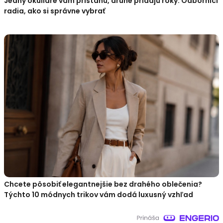
Jedny okuliare vám pristanú, druhé pridajú roky. Odborníci
radia, ako si správne vybrať
Chcete pôsobiť elegantnejšie bez drahého oblečenia?
Týchto 10 módnych trikov vám dodá luxusný vzhľad