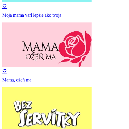
Moja mama varí lepšie ako tvoja
Mama, ožeň ma