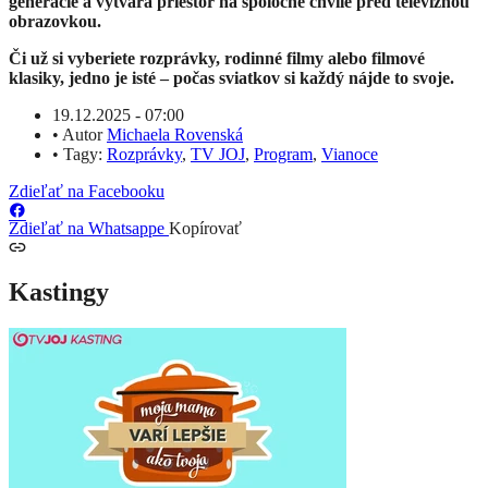
generácie a vytvára priestor na spoločné chvíle pred televíznou
obrazovkou.
Či už si vyberiete rozprávky, rodinné filmy alebo filmové
klasiky, jedno je isté – počas sviatkov si každý nájde to svoje.
19.12.2025 - 07:00
•
Autor
Michaela Rovenská
•
Tagy:
Rozprávky
,
TV JOJ
,
Program
,
Vianoce
Zdieľať na Facebooku
Zdieľať na Whatsappe
Kopírovať
Kastingy