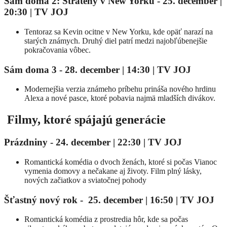
Sám doma 2: Stratený v New Yorku
-
25. december |
20:30
| TV JOJ
Tentoraz sa Kevin ocitne v New Yorku, kde opäť narazí na
starých známych. Druhý diel patrí medzi najobľúbenejšie
pokračovania vôbec.
Sám doma 3
-
28. december | 14:30
| TV JOJ
Modernejšia verzia známeho príbehu prináša nového hrdinu
Alexa a nové pasce, ktoré pobavia najmä mladších divákov.
Filmy, ktoré spájajú generácie
Prázdniny -
24. december | 22:30
| TV JOJ
Romantická komédia o dvoch ženách, ktoré si počas Vianoc
vymenia domovy a nečakane aj životy. Film plný lásky,
nových začiatkov a sviatočnej pohody
Šťastný nový rok - 25. december | 16:50 | TV JOJ
Romantická komédia z prostredia hôr, kde sa počas