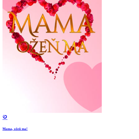
Mama, ožeň ma!