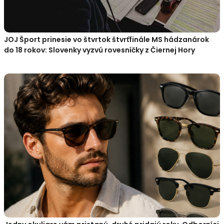
JOJ Šport prinesie vo štvrtok štvrťfinále MS hádzanárok
do 18 rokov: Slovenky vyzvú rovesníčky z Čiernej Hory