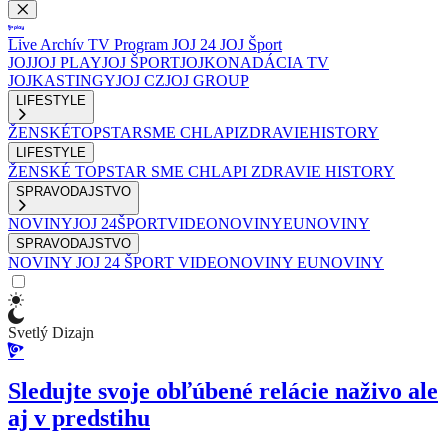
Live
Archív
TV Program
JOJ 24
JOJ Šport
JOJ
JOJ PLAY
JOJ ŠPORT
JOJKO
NADÁCIA TV
JOJ
KASTINGY
JOJ CZ
JOJ GROUP
LIFESTYLE
ŽENSKÉ
TOPSTAR
SME CHLAPI
ZDRAVIE
HISTORY
LIFESTYLE
ŽENSKÉ
TOPSTAR
SME CHLAPI
ZDRAVIE
HISTORY
SPRAVODAJSTVO
NOVINY
JOJ 24
ŠPORT
VIDEONOVINY
EUNOVINY
SPRAVODAJSTVO
NOVINY
JOJ 24
ŠPORT
VIDEONOVINY
EUNOVINY
Svetlý Dizajn
Sledujte svoje obľúbené relácie naživo ale
aj v predstihu