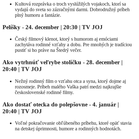
Kultová rozprávka o troch vyslúžilých vojakoch, ktorí sa
vydajú do sveta so zázračnými darmi. Dobrodružný príbeh
plný humoru a fantázie.
Pelíšky - 24. december | 20:30
| TV JOJ
Český filmový klenot, ktorý s humorom aj emóciami
zachytáva rodinné vzťahy a dobu. Pre mnohých je tradíciou
pustiť si ho práve na Štedrý večer.
Ako vytrhnúť veľrybe stoličku - 28. december |
20:40
| TV JOJ
Nežný rodinný film o vzťahu otca a syna, ktorý dojme aj
rozosmeje. Príbeh malého Vaška patrí medzi najkrajšie
československé rodinné filmy.
Ako dostať otecka do polepšovne - 4. január |
20:40
| TV JOJ
Voľné pokračovanie obľúbeného príbehu, ktoré opäť stavia
na detskej úprimnosti, humore a rodinných hodnotách.