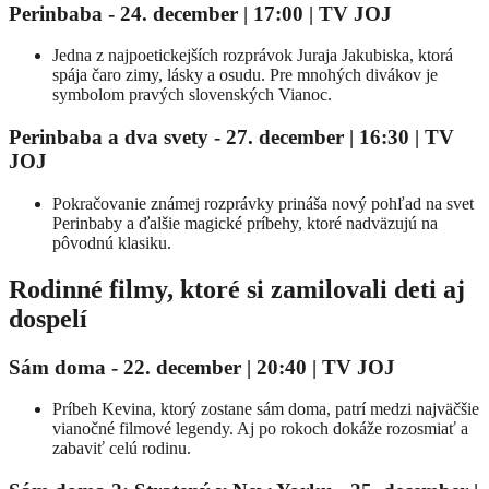
Perinbaba
-
24. december | 17:00
| TV JOJ
Jedna z najpoetickejších rozprávok Juraja Jakubiska, ktorá
spája čaro zimy, lásky a osudu. Pre mnohých divákov je
symbolom pravých slovenských Vianoc.
Perinbaba a dva svety
-
27. december | 16:30
| TV
JOJ
Pokračovanie známej rozprávky prináša nový pohľad na svet
Perinbaby a ďalšie magické príbehy, ktoré nadväzujú na
pôvodnú klasiku.
Rodinné filmy, ktoré si zamilovali deti aj
dospelí
Sám doma
- 2
2. december | 20:40
| TV JOJ
Príbeh Kevina, ktorý zostane sám doma, patrí medzi najväčšie
vianočné filmové legendy. Aj po rokoch dokáže rozosmiať a
zabaviť celú rodinu.