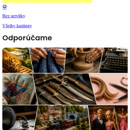
Bez servítky
Všetky kastingy
Odporúčame