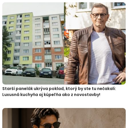
Starší panelák ukrýva poklad, ktorý by ste tu nečakali:
Luxusná kuchyňa aj kúpeľňa ako z novostavby!