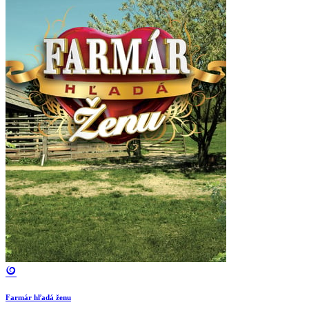
Farmár hľadá ženu