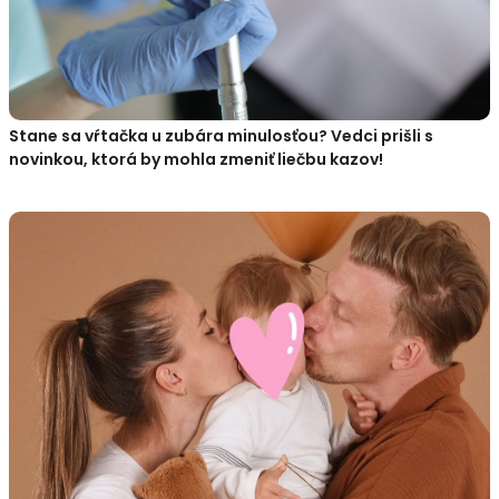
Stane sa vŕtačka u zubára minulosťou? Vedci prišli s
novinkou, ktorá by mohla zmeniť liečbu kazov!