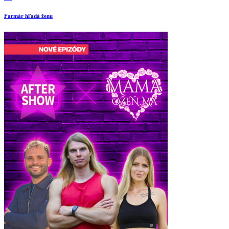
Farmár hľadá ženu