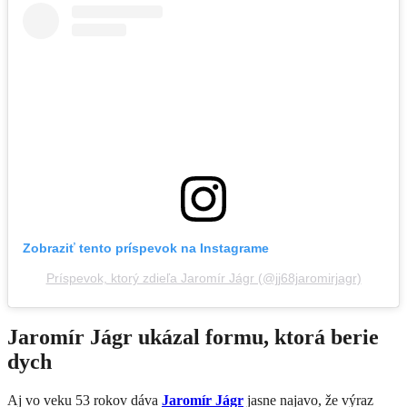
Zobraziť tento príspevok na Instagrame
Príspevok, ktorý zdieľa Jaromír Jágr (@jj68jaromirjagr)
Jaromír Jágr ukázal formu, ktorá berie
dych
Aj vo veku 53 rokov dáva
Jaromír Jágr
jasne najavo, že výraz