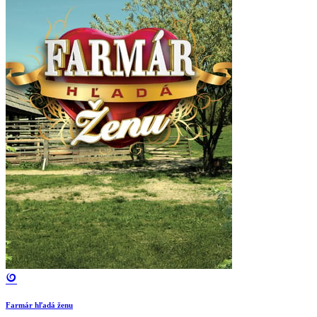
Farmár hľadá ženu