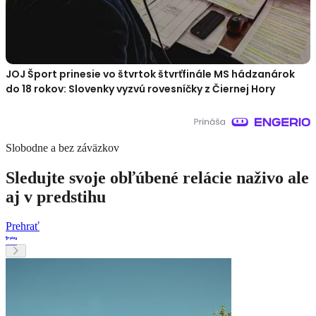
JOJ Šport prinesie vo štvrtok štvrťfinále MS hádzanárok
do 18 rokov: Slovenky vyzvú rovesníčky z Čiernej Hory
Slobodne a bez záväzkov
Sledujte svoje obľúbené relácie naživo ale
aj v predstihu
Prehrať