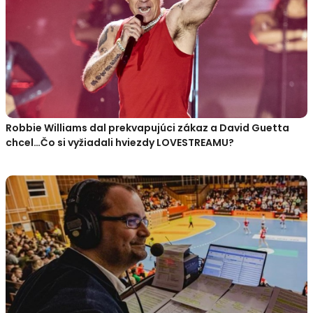
Robbie Williams dal prekvapujúci zákaz a David Guetta
chcel…Čo si vyžiadali hviezdy LOVESTREAMU?