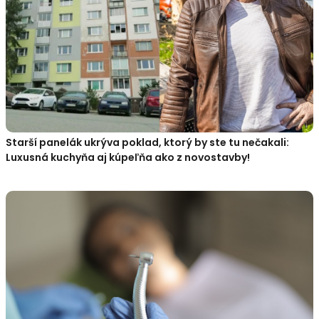
Starší panelák ukrýva poklad, ktorý by ste tu nečakali:
Luxusná kuchyňa aj kúpeľňa ako z novostavby!