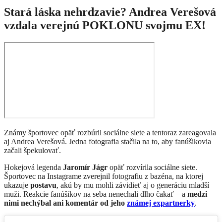
Stará láska nehrdzavie? Andrea Verešová
vzdala verejnú POKLONU svojmu EX!
Známy športovec opäť rozbúril sociálne siete a tentoraz zareagovala
aj Andrea Verešová. Jedna fotografia stačila na to, aby fanúšikovia
začali špekulovať.
Hokejová legenda
Jaromír Jágr
opäť rozvírila sociálne siete.
Športovec na Instagrame zverejnil fotografiu z bazéna, na ktorej
ukazuje
postavu
, akú by mu mohli závidieť aj o generáciu mladší
muži. Reakcie fanúšikov na seba nenechali dlho čakať – a
medzi
nimi nechýbal ani komentár od jeho
známej expartnerky
.