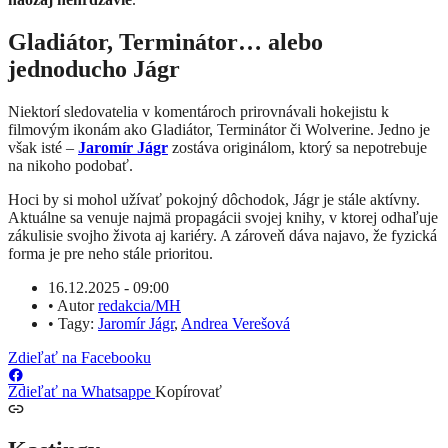
Gladiátor, Terminátor… alebo
jednoducho Jágr
Niektorí sledovatelia v komentároch prirovnávali hokejistu k
filmovým ikonám ako Gladiátor, Terminátor či Wolverine. Jedno je
však isté –
Jaromír Jágr
zostáva originálom, ktorý sa nepotrebuje
na nikoho podobať.
Hoci by si mohol užívať pokojný dôchodok, Jágr je stále aktívny.
Aktuálne sa venuje najmä propagácii svojej knihy, v ktorej odhaľuje
zákulisie svojho života aj kariéry. A zároveň dáva najavo, že fyzická
forma je pre neho stále prioritou.
16.12.2025 - 09:00
•
Autor
redakcia/MH
•
Tagy:
Jaromír Jágr
,
Andrea Verešová
Zdieľať na Facebooku
Zdieľať na Whatsappe
Kopírovať