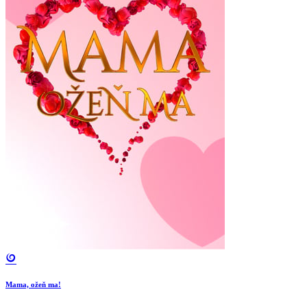
Mama, ožeň ma!