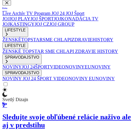
Live
Archív
TV Program
JOJ 24
JOJ Šport
JOJ
JOJ PLAY
JOJ ŠPORT
JOJKO
NADÁCIA TV
JOJ
KASTINGY
JOJ CZ
JOJ GROUP
LIFESTYLE
ŽENSKÉ
TOPSTAR
SME CHLAPI
ZDRAVIE
HISTORY
LIFESTYLE
ŽENSKÉ
TOPSTAR
SME CHLAPI
ZDRAVIE
HISTORY
SPRAVODAJSTVO
NOVINY
JOJ 24
ŠPORT
VIDEONOVINY
EUNOVINY
SPRAVODAJSTVO
NOVINY
JOJ 24
ŠPORT
VIDEONOVINY
EUNOVINY
Svetlý Dizajn
Sledujte svoje obľúbené relácie naživo ale
aj v predstihu