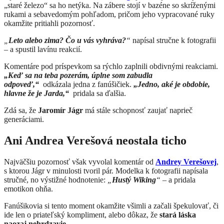
„staré železo“ sa ho netýka. Na zábere stojí v bazéne so skríženými
rukami a sebavedomým pohľadom, pričom jeho vypracované ruky
okamžite pritiahli pozornosť.
„
Leto alebo zima? Čo u vás vyhráva?
“
napísal stručne k fotografii
– a spustil lavínu reakcií.
Komentáre pod príspevkom sa rýchlo zaplnili obdivnými reakciami.
„Keď sa na teba pozerám, úplne som zabudla
odpoveď,“
odkázala jedna z fanúšičiek.
„Jedno, aké je obdobie,
hlavne že je Jarda,“
pridala sa ďalšia.
Zdá sa, že
Jaromír Jágr
má stále schopnosť zaujať naprieč
generáciami.
Ani Andrea Verešová neostala ticho
Najväčšiu pozornosť však vyvolal komentár od
Andrey Verešovej
,
s ktorou Jágr v minulosti tvoril pár. Modelka k fotografii napísala
stručné, no výstižné hodnotenie:
„
Hustý Wiking
“
– a pridala
emotikon ohňa.
Fanúšikovia si tento moment okamžite všimli a začali špekulovať, či
ide len o priateľský kompliment, alebo dôkaz, že
stará láska
naozaj nehrdzavie
.