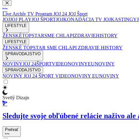
Live
Archív
TV Program
JOJ 24
JOJ Šport
JOJ
JOJ PLAY
JOJ ŠPORT
JOJKO
NADÁCIA TV JOJ
KASTINGY
LIFESTYLE
ŽENSKÉ
TOPSTAR
SME CHLAPI
ZDRAVIE
HISTORY
LIFESTYLE
ŽENSKÉ
TOPSTAR
SME CHLAPI
ZDRAVIE
HISTORY
SPRAVODAJSTVO
NOVINY
JOJ 24
ŠPORT
VIDEONOVINY
EUNOVINY
SPRAVODAJSTVO
NOVINY
JOJ 24
ŠPORT
VIDEONOVINY
EUNOVINY
Svetlý Dizajn
Sledujte svoje obľúbené relácie naživo ale 
Prehrať