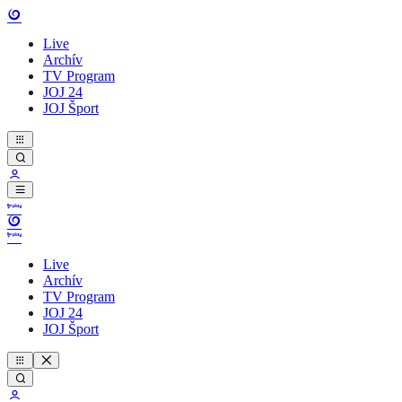
Live
Archív
TV Program
JOJ 24
JOJ Šport
Live
Archív
TV Program
JOJ 24
JOJ Šport