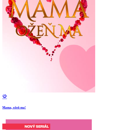
Mama, ožeň ma!