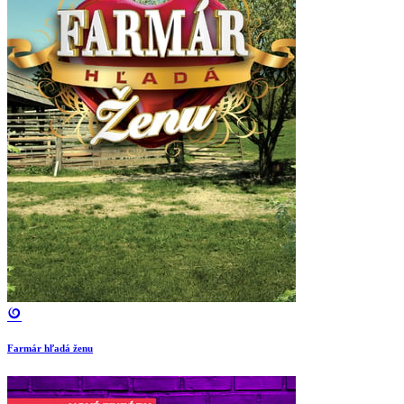
Farmár hľadá ženu