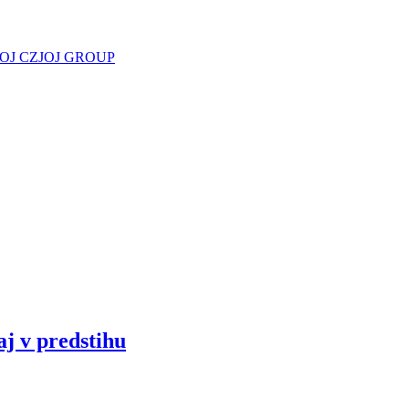
JOJ CZ
JOJ GROUP
aj v predstihu