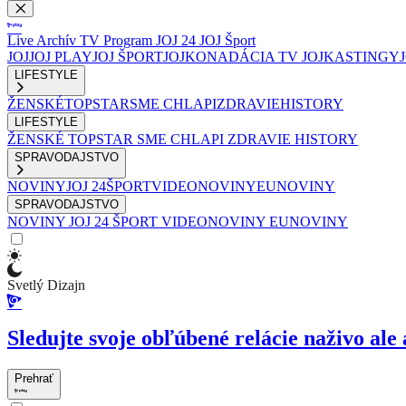
Live
Archív
TV Program
JOJ 24
JOJ Šport
JOJ
JOJ PLAY
JOJ ŠPORT
JOJKO
NADÁCIA TV JOJ
KASTINGY
LIFESTYLE
ŽENSKÉ
TOPSTAR
SME CHLAPI
ZDRAVIE
HISTORY
LIFESTYLE
ŽENSKÉ
TOPSTAR
SME CHLAPI
ZDRAVIE
HISTORY
SPRAVODAJSTVO
NOVINY
JOJ 24
ŠPORT
VIDEONOVINY
EUNOVINY
SPRAVODAJSTVO
NOVINY
JOJ 24
ŠPORT
VIDEONOVINY
EUNOVINY
Svetlý Dizajn
Sledujte svoje obľúbené relácie naživo ale 
Prehrať