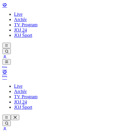
Live
Archív
TV Program
JOJ 24
JOJ Šport
Live
Archív
TV Program
JOJ 24
JOJ Šport