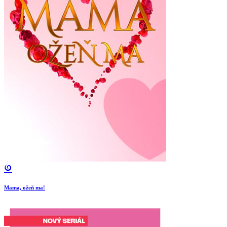
Mama, ožeň ma!