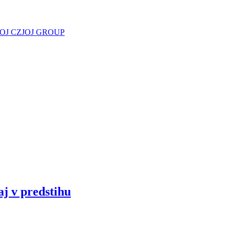
JOJ CZ
JOJ GROUP
aj v predstihu