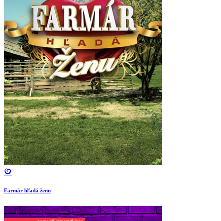
Farmár hľadá ženu