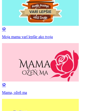
Moja mama varí lepšie ako tvoja
Mama, ožeň ma