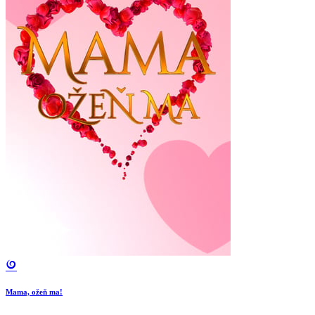
Mama, ožeň ma!