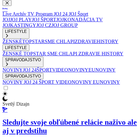
Live
Archív
TV Program
JOJ 24
JOJ Šport
JOJ
JOJ PLAY
JOJ ŠPORT
JOJKO
NADÁCIA TV
JOJ
KASTINGY
JOJ CZ
JOJ GROUP
LIFESTYLE
ŽENSKÉ
TOPSTAR
SME CHLAPI
ZDRAVIE
HISTORY
LIFESTYLE
ŽENSKÉ
TOPSTAR
SME CHLAPI
ZDRAVIE
HISTORY
SPRAVODAJSTVO
NOVINY
JOJ 24
ŠPORT
VIDEONOVINY
EUNOVINY
SPRAVODAJSTVO
NOVINY
JOJ 24
ŠPORT
VIDEONOVINY
EUNOVINY
Svetlý Dizajn
Sledujte svoje obľúbené relácie naživo ale
aj v predstihu