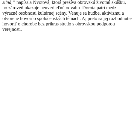
silná,”
napísala Nvotová, ktorá prežíva obrovskú životnú skúšku,
no zároveň ukazuje neuveriteľnú odvahu. Dorota patrí medzi
výrazné osobnosti kultúrnej scény. Venuje sa hudbe, aktivizmu a
otvorene hovorí o spoločenských témach. Aj preto sa jej rozhodnutie
hovoriť o chorobe bez príkras stretlo s obrovskou podporou
verejnosti.