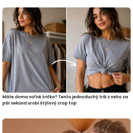
Máte doma voľné tričko? Tento jednoduchý trik z neho za
pár sekúnd urobí štýlový crop top