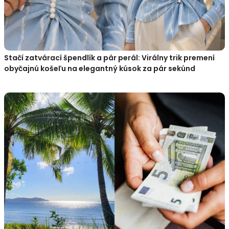
Stačí zatvárací špendlík a pár perál: Virálny trik premení
obyčajnú košeľu na elegantný kúsok za pár sekúnd