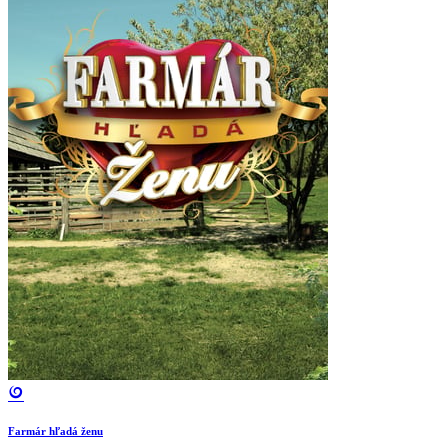
Farmár hľadá ženu