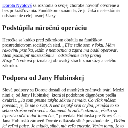
Dorota Nvotová
sa rozhodla o svojej chorobe hovoriť otvorene a
bez prikrášľovania. Fanú
šikom oznámila, že ju čaká mastektómia –
odstránenie celej prsnej žľazy.
Podstúpila náročnú operáciu
Herečka sa krátko pred zákrokom obrátila na fanúšikov
prostredníctvom sociálnych sietí.
„Ešte stále som v šoku. Mám
rakovinu prsníka, ležím v nemocnici a zajtra ma budú operovať.
Idem podstúpiť mastektómiu – odstránenie celej prsnej
žľazy.“
Nvotová priznala aj obrovský strach z narkózy a celého
zákroku.
Podpora od Jany Hubinskej
Slová podpory sa Dorote dostali od mnohých známych tvárí. Medzi
nimi aj od Jany Hubinskej, ktorá si podobnou diagnózou prešla
dvakrát.
„Ja som presne takýto zákrok nemala. Čo však môžem
povedať, je, že ide o sval. A keď nejaký sval chýba, prináša to so
sebou strašne veľa vecí… Znamená to začať odznova, všetko sa
trpezlivo učiť a dať tomu čas,”
povedala Hubinská pre Nový Čas.
Jana Hubinská zároveň Dorote odkázala silné povzbudenie.
„Držím
jej veľmi palce. Je mladá, silná, má veľa energie. Verím tomu, že to