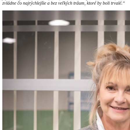
zvládne čo najrýchlejšie a bez veľkých tráum, ktoré by boli trvalé.“