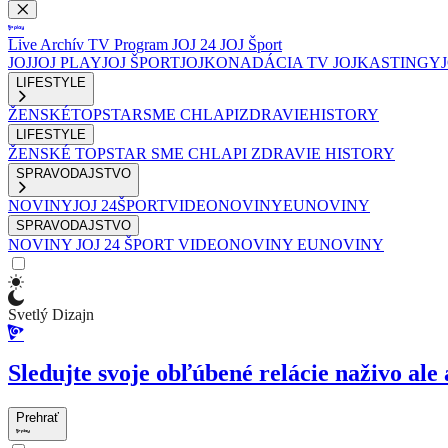
Live
Archív
TV Program
JOJ 24
JOJ Šport
JOJ
JOJ PLAY
JOJ ŠPORT
JOJKO
NADÁCIA TV JOJ
KASTINGY
LIFESTYLE
ŽENSKÉ
TOPSTAR
SME CHLAPI
ZDRAVIE
HISTORY
LIFESTYLE
ŽENSKÉ
TOPSTAR
SME CHLAPI
ZDRAVIE
HISTORY
SPRAVODAJSTVO
NOVINY
JOJ 24
ŠPORT
VIDEONOVINY
EUNOVINY
SPRAVODAJSTVO
NOVINY
JOJ 24
ŠPORT
VIDEONOVINY
EUNOVINY
Svetlý Dizajn
Sledujte svoje obľúbené relácie naživo ale 
Prehrať