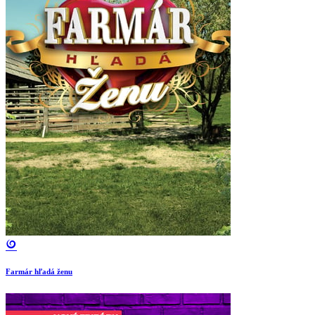
Farmár hľadá ženu