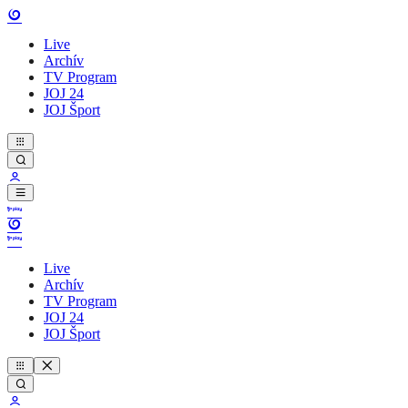
Live
Archív
TV Program
JOJ 24
JOJ Šport
Live
Archív
TV Program
JOJ 24
JOJ Šport