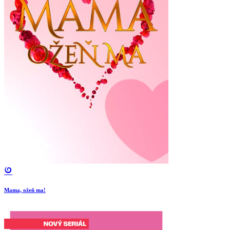
Mama, ožeň ma!