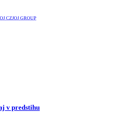
JOJ CZ
JOJ GROUP
aj v predstihu