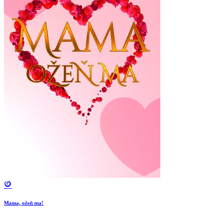
Mama, ožeň ma!