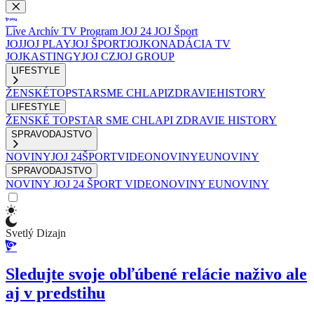
Live
Archív
TV Program
JOJ 24
JOJ Šport
JOJ
JOJ PLAY
JOJ ŠPORT
JOJKO
NADÁCIA TV
JOJ
KASTINGY
JOJ CZ
JOJ GROUP
LIFESTYLE
ŽENSKÉ
TOPSTAR
SME CHLAPI
ZDRAVIE
HISTORY
LIFESTYLE
ŽENSKÉ
TOPSTAR
SME CHLAPI
ZDRAVIE
HISTORY
SPRAVODAJSTVO
NOVINY
JOJ 24
ŠPORT
VIDEONOVINY
EUNOVINY
SPRAVODAJSTVO
NOVINY
JOJ 24
ŠPORT
VIDEONOVINY
EUNOVINY
Svetlý Dizajn
Sledujte svoje obľúbené relácie naživo ale
aj v predstihu