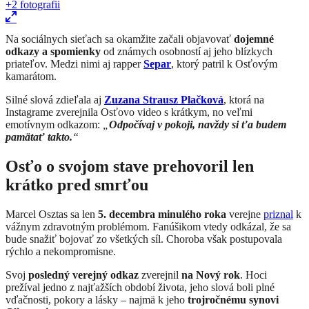
+2
fotografii
Na sociálnych sieťach sa okamžite začali objavovať
dojemné
odkazy a spomienky
od známych osobností aj jeho blízkych
priateľov. Medzi nimi aj rapper
Separ
, ktorý patril k Osťovým
kamarátom.
Silné slová zdieľala aj
Zuzana Strausz Plačková
, ktorá na
Instagrame zverejnila Osťovo video s krátkym, no veľmi
emotívnym odkazom:
„
Odpočívaj v pokoji, navždy si ťa budem
pamätať takto.
“
Osťo o svojom stave prehovoril len
krátko pred smrťou
Marcel Osztas
sa len
5. decembra minulého roka
verejne
priznal
k
vážnym zdravotným problémom. Fanúšikom vtedy odkázal, že sa
bude snažiť bojovať zo všetkých síl. Choroba však postupovala
rýchlo a nekompromisne.
Svoj
posledný verejný odkaz
zverejnil
na Nový rok
. Hoci
prežíval jedno z najťažších období života, jeho slová boli plné
vďačnosti, pokory a lásky – najmä k jeho
trojročnému synovi