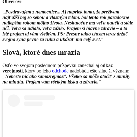
Oliverovi
.
„
Pozdravujem z nemocnice... Aj napriek tomu, že prežívam
najťažší boj so sebou a vlastným telom, bol tento rok paradoxne
najlepším rokom môjho života. Neskutočne ma veľa naučil a stále
učí. Veľa sa udialo, veľa zažilo. Prajem si hlavne zdravie – a to
isté prajem aj vám všetkým. PS: Presne takto chcem teraz držať
svojho syna pevne za ruku a ukázať mu celý svet.
“
Slová, ktoré dnes mrazia
Osťo vo svojom poslednom príspevku zanechal aj
odkaz
verejnosti
, ktorý po jeho
odchode
nadobúda ešte silnejší význam:
„
Neberte nič ako samozrejmosť. Všetko sa môže otočiť z minúty
na minútu. Prajem vám všetkým lásku a zdravie.
“