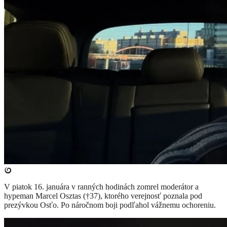
V piatok 16. januára v ranných hodinách zomrel moderátor a
hypeman Marcel Osztas (†37), ktorého verejnosť poznala pod
prezývkou Osťo. Po náročnom boji podľahol vážnemu ochoreniu.