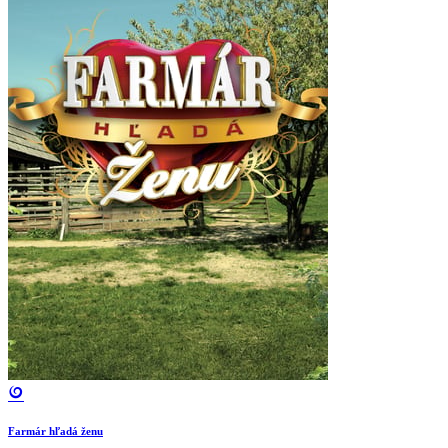
Farmár hľadá ženu