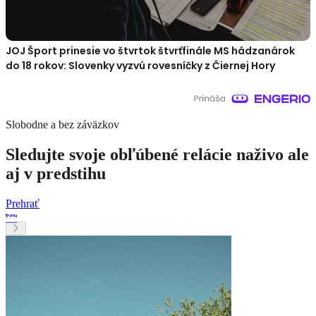
JOJ Šport prinesie vo štvrtok štvrťfinále MS hádzanárok
do 18 rokov: Slovenky vyzvú rovesníčky z Čiernej Hory
Slobodne a bez záväzkov
Sledujte svoje obľúbené relácie naživo ale
aj v predstihu
Prehrať