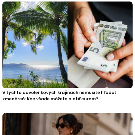
V týchto dovolenkových krajinách nemusíte hľadať
zmenáreň: Kde všade môžete platiť eurom?