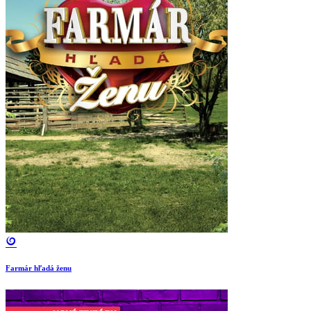
Farmár hľadá ženu