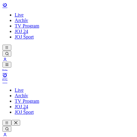
Live
Archív
TV Program
JOJ 24
JOJ Šport
Live
Archív
TV Program
JOJ 24
JOJ Šport