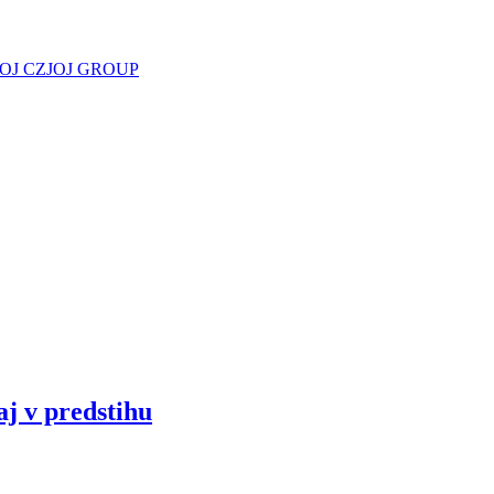
JOJ CZ
JOJ GROUP
aj v predstihu