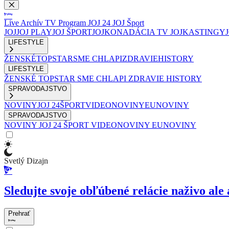
Live
Archív
TV Program
JOJ 24
JOJ Šport
JOJ
JOJ PLAY
JOJ ŠPORT
JOJKO
NADÁCIA TV JOJ
KASTINGY
LIFESTYLE
ŽENSKÉ
TOPSTAR
SME CHLAPI
ZDRAVIE
HISTORY
LIFESTYLE
ŽENSKÉ
TOPSTAR
SME CHLAPI
ZDRAVIE
HISTORY
SPRAVODAJSTVO
NOVINY
JOJ 24
ŠPORT
VIDEONOVINY
EUNOVINY
SPRAVODAJSTVO
NOVINY
JOJ 24
ŠPORT
VIDEONOVINY
EUNOVINY
Svetlý Dizajn
Sledujte svoje obľúbené relácie naživo ale 
Prehrať