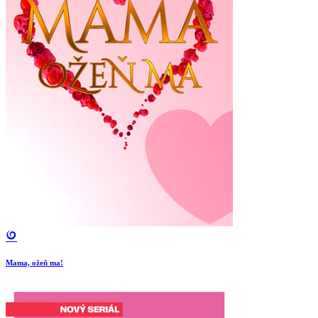
Mama, ožeň ma!