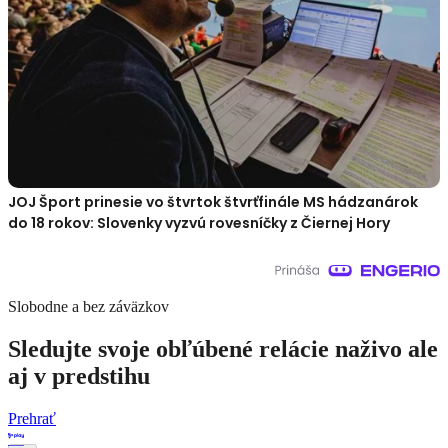
JOJ Šport prinesie vo štvrtok štvrťfinále MS hádzanárok
do 18 rokov: Slovenky vyzvú rovesníčky z Čiernej Hory
Slobodne a bez záväzkov
Sledujte svoje obľúbené relácie naživo ale
aj v predstihu
Prehrať