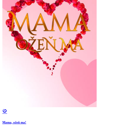
Mama, ožeň ma!