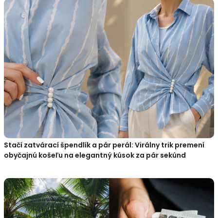
Stačí zatvárací špendlík a pár perál: Virálny trik premení
obyčajnú košeľu na elegantný kúsok za pár sekúnd