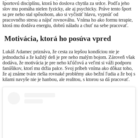
športovú disciplínu, ktorá ho doslova chytila za srdce. Podľa jeho
slov mu pomáha nielen fyzicky, ale aj psychicky.
Práve tento šport
sa pre neho stal spôsobom, ako si vyčistiť hlavu, vypnúť od
pracovného stresu a nájsť rovnováhu. Vníma ho ako formu terapie,
ktorá mu dodáva energiu, dobrú náladu a chuť na sebe pracovať.
Motivácia, ktorá ho posúva vpred
Lukáš Adamec priznáva, že cesta za lepšou kondíciou nie je
jednoduchá a že každý deň je pre neho malým bojom. Zároveň však
dodáva, že motivácia je pre neho kľúčová a veľmi si váži podporu
fanúšikov, ktorí mu držia palce.
Svoj príbeh vníma ako dôkaz toho,
že aj známe tváre riešia rovnaké problémy ako bežní ľudia a že boj s
kilami navyše nie je hanbou, ale realitou, s ktorou sa dá pracovať.