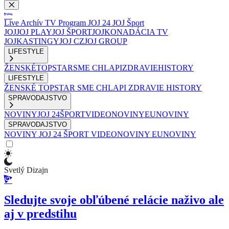
Live
Archív
TV Program
JOJ 24
JOJ Šport
JOJ
JOJ PLAY
JOJ ŠPORT
JOJKO
NADÁCIA TV
JOJ
KASTINGY
JOJ CZ
JOJ GROUP
LIFESTYLE
ŽENSKÉ
TOPSTAR
SME CHLAPI
ZDRAVIE
HISTORY
LIFESTYLE
ŽENSKÉ
TOPSTAR
SME CHLAPI
ZDRAVIE
HISTORY
SPRAVODAJSTVO
NOVINY
JOJ 24
ŠPORT
VIDEONOVINY
EUNOVINY
SPRAVODAJSTVO
NOVINY
JOJ 24
ŠPORT
VIDEONOVINY
EUNOVINY
Svetlý Dizajn
Sledujte svoje obľúbené relácie naživo ale
aj v predstihu