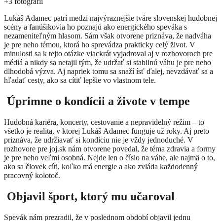
+3
fotografii
Lukáš Adamec patrí medzi najvýraznejšie tváre slovenskej hudobnej
scény a fanúšikovia ho poznajú ako energického speváka s
nezameniteľným hlasom. Sám však otvorene priznáva, že nadváha
je pre neho témou, ktorá ho sprevádza prakticky celý život.
V
minulosti sa k tejto otázke viackrát vyjadroval aj v rozhovoroch pre
médiá a nikdy sa netajil tým, že udržať si stabilnú váhu je pre neho
dlhodobá výzva. Aj napriek tomu sa snaží ísť ďalej, nevzdávať sa a
hľadať cesty, ako sa cítiť lepšie vo vlastnom tele.
Úprimne o kondícii a živote v tempe
Hudobná kariéra, koncerty, cestovanie a nepravidelný režim – to
všetko je realita, v ktorej Lukáš Adamec funguje už roky. Aj preto
priznáva, že udržiavať si kondíciu nie je vždy jednoduché.
V
rozhovore pre joj.sk nám otvorene povedal, že téma zdravia a formy
je pre neho veľmi osobná. Nejde len o číslo na váhe, ale najmä o to,
ako sa človek cíti, koľko má energie a ako zvláda každodenný
pracovný kolotoč.
Objavil šport, ktorý mu učaroval
Spevák nám prezradil, že v poslednom období objavil jednu