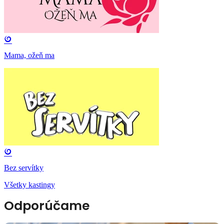
Mama, ožeň ma
Bez servítky
Všetky kastingy
Odporúčame