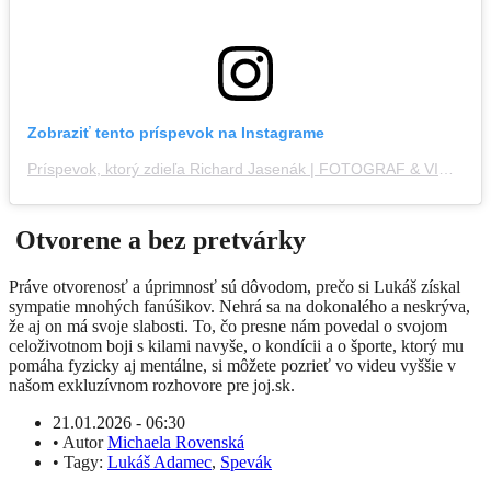
Zobraziť tento príspevok na Instagrame
Príspevok, ktorý zdieľa Richard Jasenák | FOTOGRAF & VIDEO (@jasenak_foto_video)
Otvorene a bez pretvárky
Práve otvorenosť a úprimnosť sú dôvodom, prečo si Lukáš získal
sympatie mnohých fanúšikov. Nehrá sa na dokonalého a neskrýva,
že aj on má svoje slabosti.
To, čo presne nám povedal o svojom
celoživotnom boji s kilami navyše, o kondícii a o športe, ktorý mu
pomáha fyzicky aj mentálne, si môžete pozrieť vo videu vyššie v
našom exkluzívnom rozhovore pre joj.sk.
21.01.2026 - 06:30
•
Autor
Michaela Rovenská
•
Tagy:
Lukáš Adamec
,
Spevák