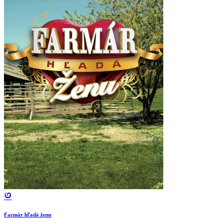
Farmár hľadá ženu