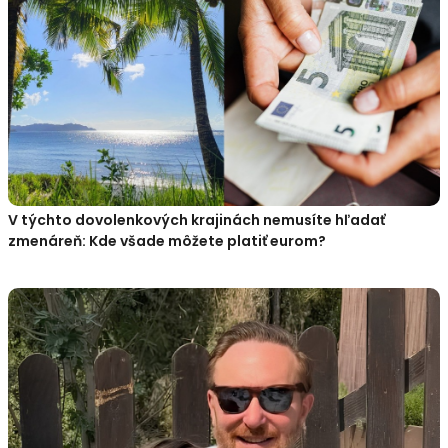
V týchto dovolenkových krajinách nemusíte hľadať
zmenáreň: Kde všade môžete platiť eurom?