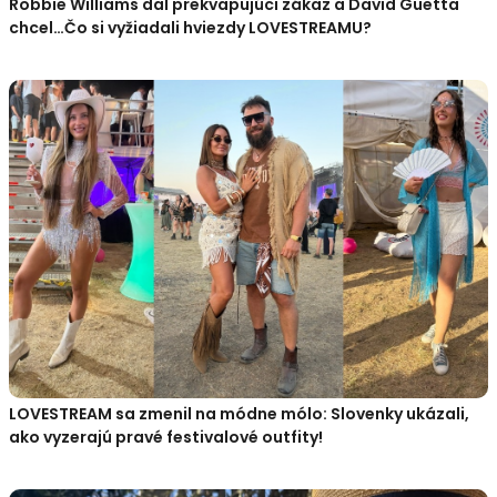
Robbie Williams dal prekvapujúci zákaz a David Guetta
chcel…Čo si vyžiadali hviezdy LOVESTREAMU?
LOVESTREAM sa zmenil na módne mólo: Slovenky ukázali,
ako vyzerajú pravé festivalové outfity!