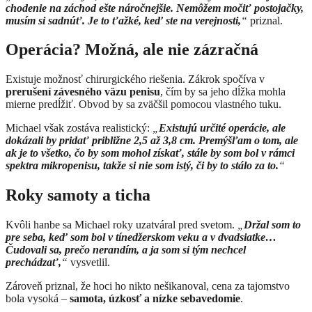
chodenie na záchod ešte náročnejšie. Nemôžem močiť postojačky,
musím si sadnúť. Je to ťažké, keď ste na verejnosti,
“
priznal.
Operácia? Možná, ale nie zázračná
Existuje možnosť chirurgického riešenia. Zákrok spočíva v
prerušení závesného väzu penisu
, čím by sa jeho dĺžka mohla
mierne predĺžiť. Obvod by sa zväčšil pomocou vlastného tuku.
Michael však zostáva realistický:
„
Existujú určité operácie, ale
dokázali by pridať približne 2,5 až 3,8 cm. Premýšľam o tom, ale
ak je to všetko, čo by som mohol získať, stále by som bol v rámci
spektra mikropenisu, takže si nie som istý, či by to stálo za to.
“
Roky samoty a ticha
Kvôli hanbe sa Michael roky uzatváral pred svetom.
„
Držal som to
pre seba, keď som bol v tínedžerskom veku a v dvadsiatke…
Čudovali sa, prečo nerandím, a ja som si tým nechcel
prechádzať,
“
vysvetlil.
Zároveň priznal, že hoci ho nikto nešikanoval, cena za tajomstvo
bola vysoká –
samota, úzkosť a nízke sebavedomie
.