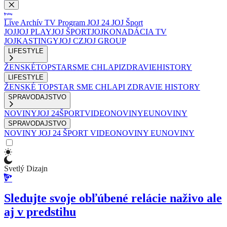
Live
Archív
TV Program
JOJ 24
JOJ Šport
JOJ
JOJ PLAY
JOJ ŠPORT
JOJKO
NADÁCIA TV
JOJ
KASTINGY
JOJ CZ
JOJ GROUP
LIFESTYLE
ŽENSKÉ
TOPSTAR
SME CHLAPI
ZDRAVIE
HISTORY
LIFESTYLE
ŽENSKÉ
TOPSTAR
SME CHLAPI
ZDRAVIE
HISTORY
SPRAVODAJSTVO
NOVINY
JOJ 24
ŠPORT
VIDEONOVINY
EUNOVINY
SPRAVODAJSTVO
NOVINY
JOJ 24
ŠPORT
VIDEONOVINY
EUNOVINY
Svetlý Dizajn
Sledujte svoje obľúbené relácie naživo ale
aj v predstihu