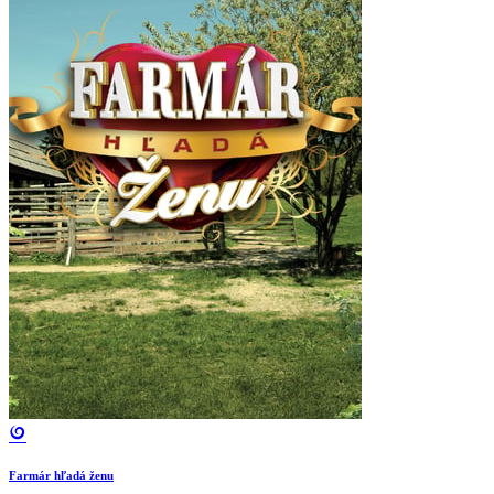
Farmár hľadá ženu