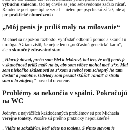
výbuchu smiechu
. Od tej chvíle sa jeho sebavedomie začalo rúcať.
Randenie postupne úplne vzdal – nielen pre psychickú záťaž, ale aj
pre
praktické obmedzenia
.
„Môj penis je príliš malý na milovanie“
Michael sa napokon rozhodol vyhľadať odbornú pomoc a skončil u
urológa. Až tam zistil, že nejde len o „nešťastnú genetickú kartu“,
ale o
skutočný zdravotný stav
.
„
Hlavný dôvod, prečo som išiel k lekárovi, bol ten, že môj penis je
v skutočnosti príliš malý na to, aby som vôbec mohol mať s*x. Mal
som niekoľko skúseností so s*xom a nebol som schopný ho tam
dostať a podobne. Odvtedy som prestal skúšať randiť a stratil
som o to záujem,
“
povedal otvorene.
Problémy sa nekončia v spálni. Pokračujú
na WC
Jedným z najväčších každodenných problémov sú pre Michaela
verejné toalety
. Pisoáre sú preňho prakticky nepoužiteľné.
„
Vidíte to zakaždým, keď idete na toaletu. S týmto stavom je