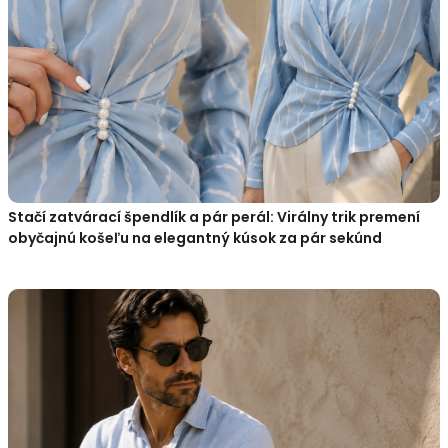
Stačí zatvárací špendlík a pár perál: Virálny trik premení
obyčajnú košeľu na elegantný kúsok za pár sekúnd