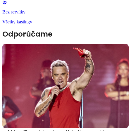
Bez servítky
Všetky kastingy
Odporúčame