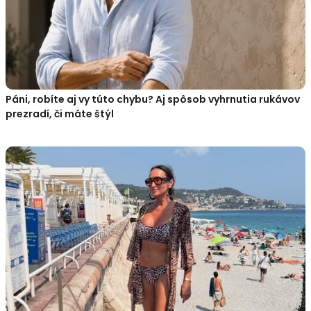
Páni, robíte aj vy túto chybu? Aj spôsob vyhrnutia rukávov
prezradí, či máte štýl