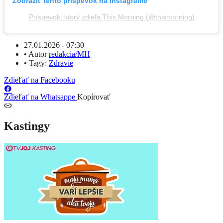
Zobraziť tento príspevok na Instagrame
Príspevok, ktorý zdieľa This Morning (@thismorning)
27.01.2026 - 07:30
•
Autor
redakcia/MH
•
Tagy:
Zdravie
Zdieľať na Facebooku
Zdieľať na Whatsappe
Kopírovať
Kastingy