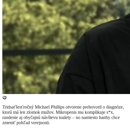
Tridsaťšesťročný Michael Phillips otvorene prehovoril o diagnóze,
ktorú má len zlomok mužov. Mikropenis mu komplikuje s*x,
randenie aj obyčajnú návštevu toalety – no namiesto hanby chce
zmeniť pohľad verejnosti.