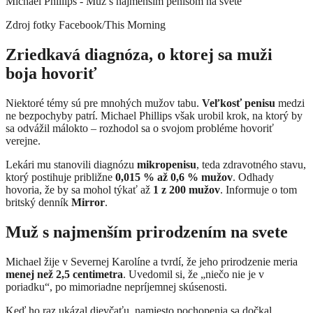
Michael Phillips - Muž s najmenším penisom na svete
Zdroj fotky
Facebook/This Morning
Zriedkavá diagnóza, o ktorej sa muži
boja hovoriť
Niektoré témy sú pre mnohých mužov tabu.
Veľkosť penisu
medzi
ne bezpochyby patrí. Michael Phillips však urobil krok, na ktorý by
sa odvážil málokto – rozhodol sa o svojom probléme hovoriť
verejne.
Lekári mu stanovili diagnózu
mikropenisu
, teda zdravotného stavu,
ktorý postihuje približne
0,015 % až 0,6 % mužov
. Odhady
hovoria, že by sa mohol týkať až
1 z 200 mužov
. Informuje o tom
britský denník
Mirror
.
Muž s najmenším prirodzením na svete
Michael žije v Severnej Karolíne a tvrdí, že jeho prirodzenie meria
menej než 2,5 centimetra
. Uvedomil si, že „niečo nie je v
poriadku“, po mimoriadne nepríjemnej skúsenosti.
Keď ho raz ukázal dievčaťu, namiesto pochopenia sa dočkal