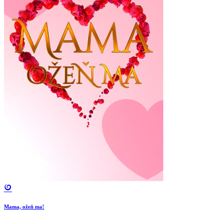
Mama, ožeň ma!