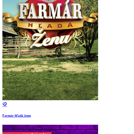
Farmár hľadá ženu