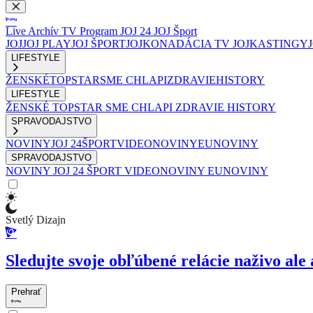
Live
Archív
TV Program
JOJ 24
JOJ Šport
JOJ
JOJ PLAY
JOJ ŠPORT
JOJKO
NADÁCIA TV JOJ
KASTINGY
LIFESTYLE
ŽENSKÉ
TOPSTAR
SME CHLAPI
ZDRAVIE
HISTORY
LIFESTYLE
ŽENSKÉ
TOPSTAR
SME CHLAPI
ZDRAVIE
HISTORY
SPRAVODAJSTVO
NOVINY
JOJ 24
ŠPORT
VIDEONOVINY
EUNOVINY
SPRAVODAJSTVO
NOVINY
JOJ 24
ŠPORT
VIDEONOVINY
EUNOVINY
Svetlý Dizajn
Sledujte svoje obľúbené relácie naživo ale 
Prehrať