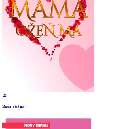
Mama, ožeň ma!