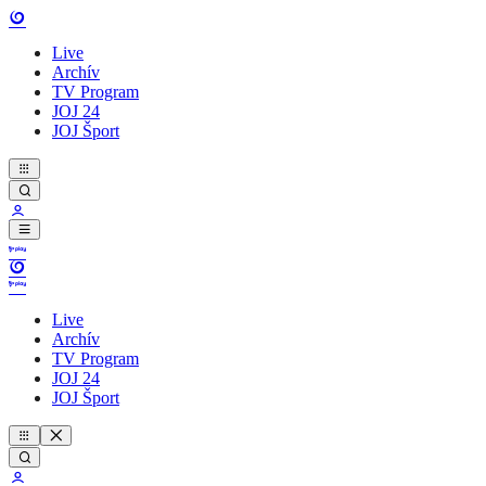
Live
Archív
TV Program
JOJ 24
JOJ Šport
Live
Archív
TV Program
JOJ 24
JOJ Šport