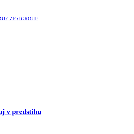
JOJ CZ
JOJ GROUP
aj v predstihu