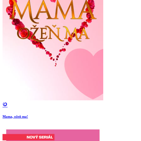
Mama, ožeň ma!