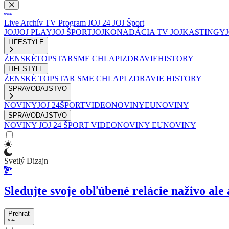
Live
Archív
TV Program
JOJ 24
JOJ Šport
JOJ
JOJ PLAY
JOJ ŠPORT
JOJKO
NADÁCIA TV JOJ
KASTINGY
LIFESTYLE
ŽENSKÉ
TOPSTAR
SME CHLAPI
ZDRAVIE
HISTORY
LIFESTYLE
ŽENSKÉ
TOPSTAR
SME CHLAPI
ZDRAVIE
HISTORY
SPRAVODAJSTVO
NOVINY
JOJ 24
ŠPORT
VIDEONOVINY
EUNOVINY
SPRAVODAJSTVO
NOVINY
JOJ 24
ŠPORT
VIDEONOVINY
EUNOVINY
Svetlý Dizajn
Sledujte svoje obľúbené relácie naživo ale 
Prehrať