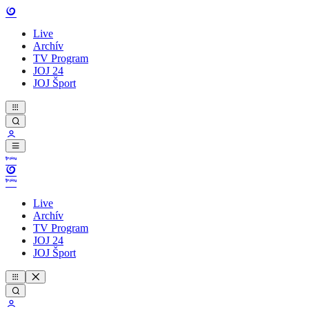
Live
Archív
TV Program
JOJ 24
JOJ Šport
Live
Archív
TV Program
JOJ 24
JOJ Šport