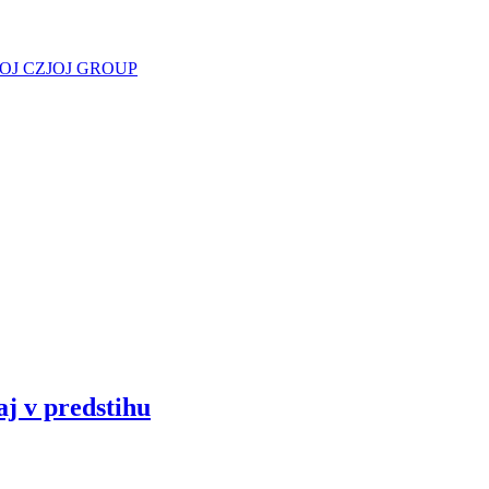
JOJ CZ
JOJ GROUP
aj v predstihu