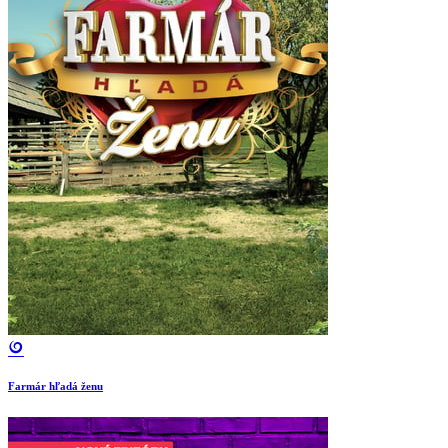
Farmár hľadá ženu