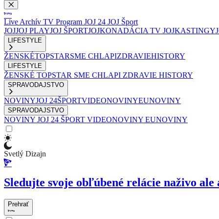
Live
Archív
TV Program
JOJ 24
JOJ Šport
JOJ
JOJ PLAY
JOJ ŠPORT
JOJKO
NADÁCIA TV JOJ
KASTINGY
LIFESTYLE
ŽENSKÉ
TOPSTAR
SME CHLAPI
ZDRAVIE
HISTORY
LIFESTYLE
ŽENSKÉ
TOPSTAR
SME CHLAPI
ZDRAVIE
HISTORY
SPRAVODAJSTVO
NOVINY
JOJ 24
ŠPORT
VIDEONOVINY
EUNOVINY
SPRAVODAJSTVO
NOVINY
JOJ 24
ŠPORT
VIDEONOVINY
EUNOVINY
Svetlý Dizajn
Sledujte svoje obľúbené relácie naživo ale 
Prehrať