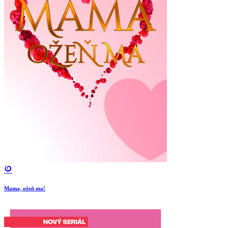
Mama, ožeň ma!