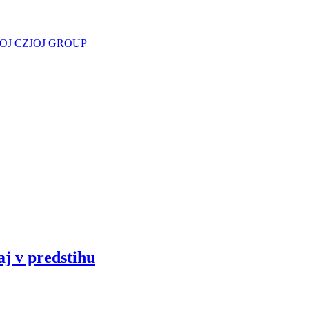
JOJ CZ
JOJ GROUP
aj v predstihu