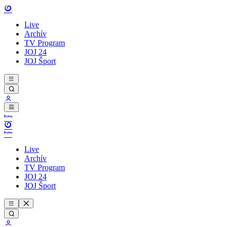
Live
Archív
TV Program
JOJ 24
JOJ Šport
Live
Archív
TV Program
JOJ 24
JOJ Šport