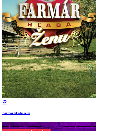
Farmár hľadá ženu