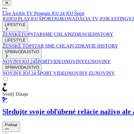
Live
Archív
TV Program
JOJ 24
JOJ Šport
JOJ
JOJ PLAY
JOJ ŠPORT
JOJKO
NADÁCIA TV JOJ
KASTINGY
LIFESTYLE
ŽENSKÉ
TOPSTAR
SME CHLAPI
ZDRAVIE
HISTORY
LIFESTYLE
ŽENSKÉ
TOPSTAR
SME CHLAPI
ZDRAVIE
HISTORY
SPRAVODAJSTVO
NOVINY
JOJ 24
ŠPORT
VIDEONOVINY
EUNOVINY
SPRAVODAJSTVO
NOVINY
JOJ 24
ŠPORT
VIDEONOVINY
EUNOVINY
Svetlý Dizajn
Sledujte svoje obľúbené relácie naživo ale 
Prehrať