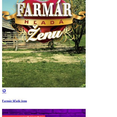
Farmár hľadá ženu