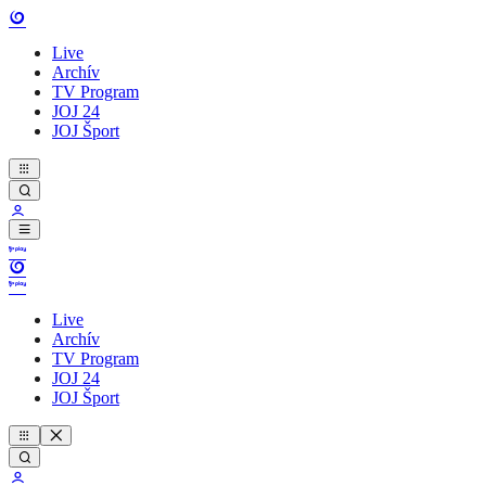
Live
Archív
TV Program
JOJ 24
JOJ Šport
Live
Archív
TV Program
JOJ 24
JOJ Šport