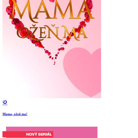
Mama, ožeň ma!