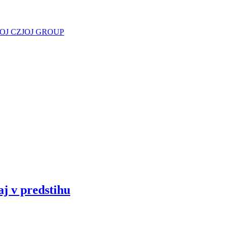
JOJ CZ
JOJ GROUP
aj v predstihu