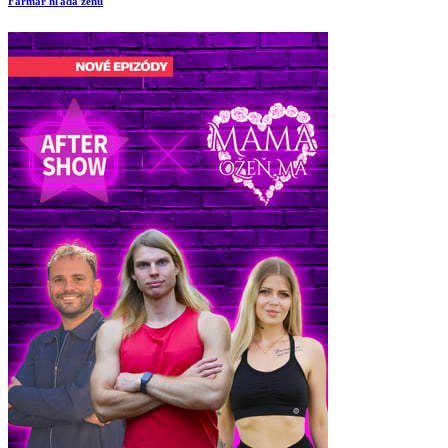
Farmár hľadá ženu