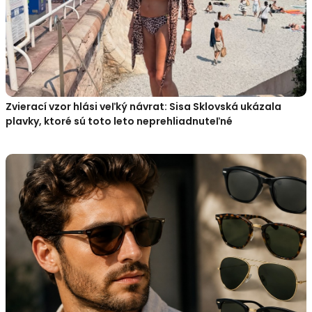
Zvierací vzor hlási veľký návrat: Sisa Sklovská ukázala
plavky, ktoré sú toto leto neprehliadnuteľné