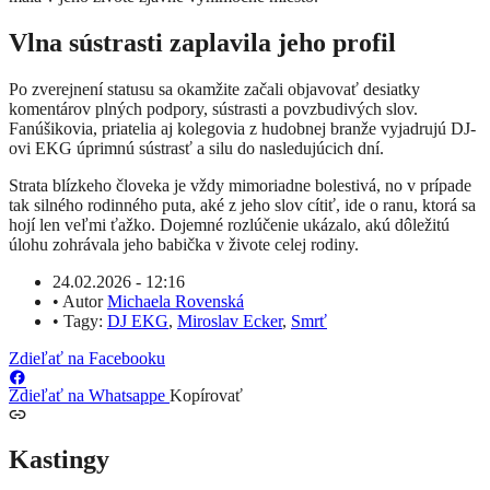
Vlna sústrasti zaplavila jeho profil
Po zverejnení statusu sa okamžite začali objavovať desiatky
komentárov plných podpory, sústrasti a povzbudivých slov.
Fanúšikovia, priatelia aj kolegovia z hudobnej branže vyjadrujú DJ-
ovi EKG úprimnú sústrasť a silu do nasledujúcich dní.
Strata blízkeho človeka je vždy mimoriadne bolestivá, no v prípade
tak silného rodinného puta, aké z jeho slov cítiť, ide o ranu, ktorá sa
hojí len veľmi ťažko. Dojemné rozlúčenie ukázalo, akú dôležitú
úlohu zohrávala jeho babička v živote celej rodiny.
24.02.2026 - 12:16
•
Autor
Michaela Rovenská
•
Tagy:
DJ EKG
,
Miroslav Ecker
,
Smrť
Zdieľať na Facebooku
Zdieľať na Whatsappe
Kopírovať
Kastingy