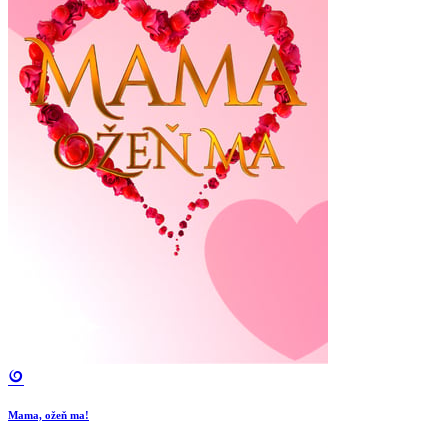
Mama, ožeň ma!