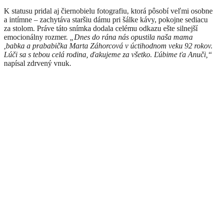
K statusu pridal aj čiernobielu fotografiu, ktorá pôsobí veľmi osobne
a intímne – zachytáva staršiu dámu pri šálke kávy, pokojne sediacu
za stolom. Práve táto snímka dodala celému odkazu ešte silnejší
emocionálny rozmer.
„Dnes do rána nás opustila naša mama
,babka a prababička Marta Záhorcová v úctihodnom veku 92 rokov.
Lúči sa s tebou celá rodina, ďakujeme za všetko. Ľúbime ťa Anuči,“
napísal zdrvený vnuk.