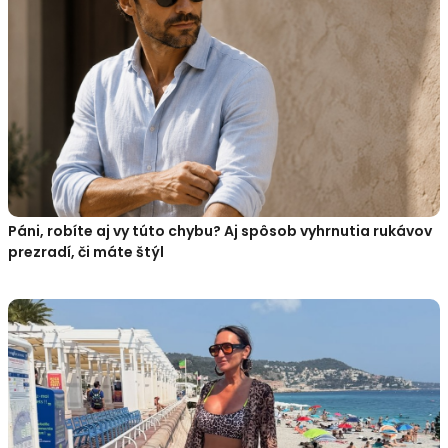
Páni, robíte aj vy túto chybu? Aj spôsob vyhrnutia rukávov
prezradí, či máte štýl