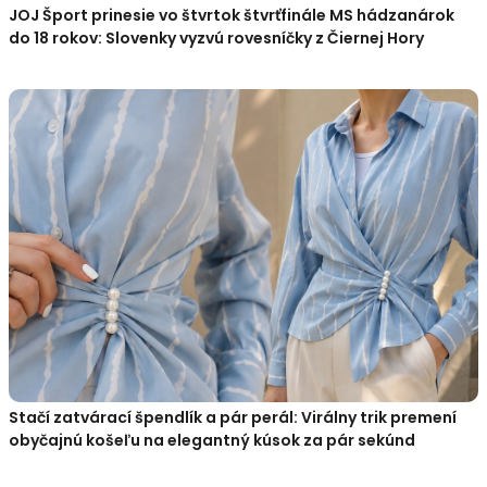
JOJ Šport prinesie vo štvrtok štvrťfinále MS hádzanárok
do 18 rokov: Slovenky vyzvú rovesníčky z Čiernej Hory
Stačí zatvárací špendlík a pár perál: Virálny trik premení
obyčajnú košeľu na elegantný kúsok za pár sekúnd