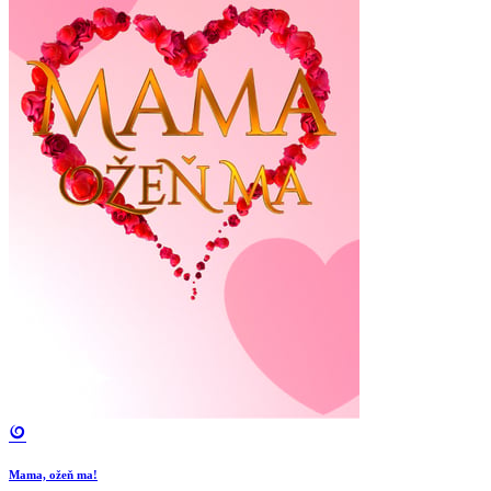
Mama, ožeň ma!