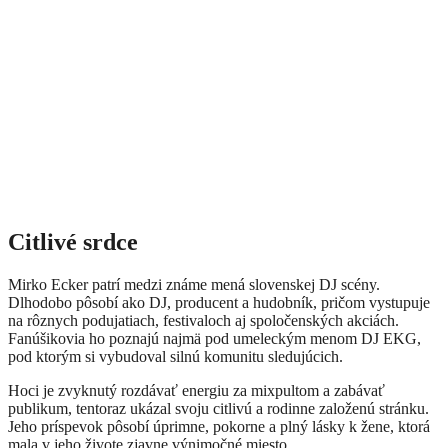
Citlivé srdce
Mirko Ecker patrí medzi známe mená slovenskej DJ scény.
Dlhodobo pôsobí ako DJ, producent a hudobník, pričom vystupuje
na rôznych podujatiach, festivaloch aj spoločenských akciách.
Fanúšikovia ho poznajú najmä pod umeleckým menom DJ EKG,
pod ktorým si vybudoval silnú komunitu sledujúcich.
Hoci je zvyknutý rozdávať energiu za mixpultom a zabávať
publikum, tentoraz ukázal svoju citlivú a rodinne založenú stránku.
Jeho príspevok pôsobí úprimne, pokorne a plný lásky k žene, ktorá
mala v jeho živote zjavne výnimočné miesto.