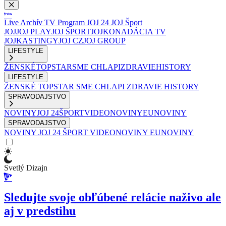
Live
Archív
TV Program
JOJ 24
JOJ Šport
JOJ
JOJ PLAY
JOJ ŠPORT
JOJKO
NADÁCIA TV
JOJ
KASTINGY
JOJ CZ
JOJ GROUP
LIFESTYLE
ŽENSKÉ
TOPSTAR
SME CHLAPI
ZDRAVIE
HISTORY
LIFESTYLE
ŽENSKÉ
TOPSTAR
SME CHLAPI
ZDRAVIE
HISTORY
SPRAVODAJSTVO
NOVINY
JOJ 24
ŠPORT
VIDEONOVINY
EUNOVINY
SPRAVODAJSTVO
NOVINY
JOJ 24
ŠPORT
VIDEONOVINY
EUNOVINY
Svetlý Dizajn
Sledujte svoje obľúbené relácie naživo ale
aj v predstihu