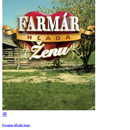
Farmár hľadá ženu