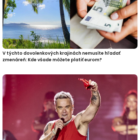
V týchto dovolenkových krajinách nemusíte hľadať
zmenáreň: Kde všade môžete platiť eurom?