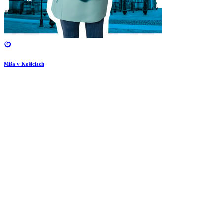
Miša v Košiciach