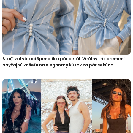
Stačí zatvárací špendlík a pár perál: Virálny trik premení
obyčajnú košeľu na elegantný kúsok za pár sekúnd