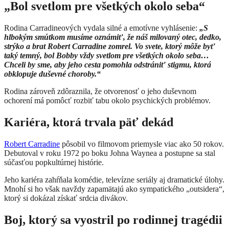
„Bol svetlom pre všetkých okolo seba“
Rodina Carradineových vydala silné a emotívne vyhlásenie:
„S
hlbokým smútkom musíme oznámiť, že náš milovaný otec, dedko,
strýko a brat Robert Carradine zomrel. Vo svete, ktorý môže byť
taký temný, bol Bobby vždy svetlom pre všetkých okolo seba…
Chceli by sme, aby jeho cesta pomohla odstrániť stigmu, ktorá
obklopuje duševné choroby.“
Rodina zároveň zdôraznila, že otvorenosť o jeho duševnom
ochorení má pomôcť rozbiť tabu okolo psychických problémov.
Kariéra, ktorá trvala päť dekád
Robert Carradine
pôsobil vo filmovom priemysle viac ako 50 rokov.
Debutoval v roku 1972 po boku Johna Waynea a postupne sa stal
súčasťou popkultúrnej histórie.
Jeho kariéra zahŕňala komédie, televízne seriály aj dramatické úlohy.
Mnohí si ho však navždy zapamätajú ako sympatického „outsidera“,
ktorý si dokázal získať srdcia divákov.
Boj, ktorý sa vyostril po rodinnej tragédii