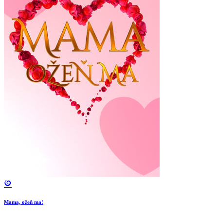
Mama, ožeň ma!