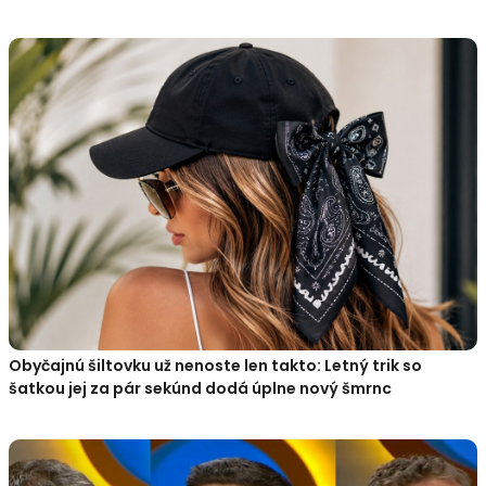
Obyčajnú šiltovku už nenoste len takto: Letný trik so
šatkou jej za pár sekúnd dodá úplne nový šmrnc