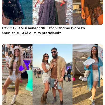
LOVESTREAM si nenechali ujsť ani známe tváre zo
šoubiznisu: Aké outfity predviedli?