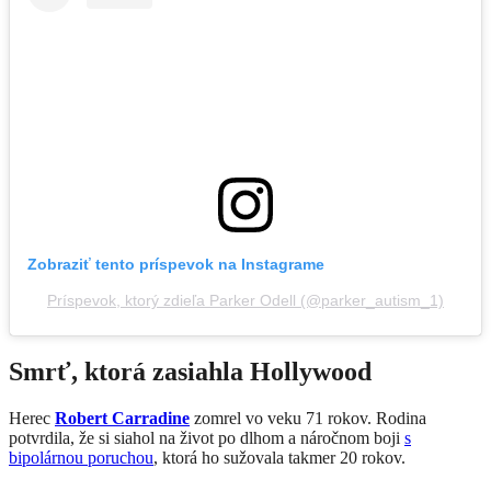
Zobraziť tento príspevok na Instagrame
Príspevok, ktorý zdieľa Parker Odell (@parker_autism_1)
Smrť, ktorá zasiahla Hollywood
Herec
Robert Carradine
zomrel vo veku 71 rokov. Rodina
potvrdila, že si siahol na život po dlhom a náročnom boji
s
bipolárnou poruchou
, ktorá ho sužovala takmer 20 rokov.