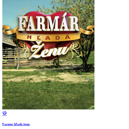
Farmár hľadá ženu