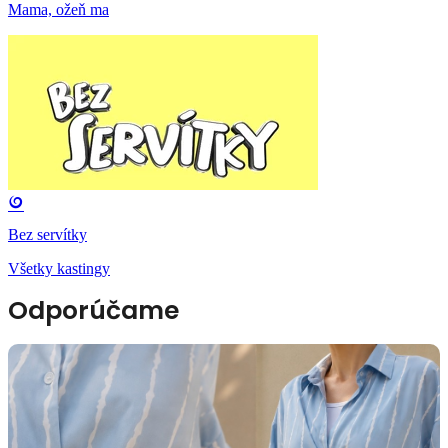
Mama, ožeň ma
Bez servítky
Všetky kastingy
Odporúčame