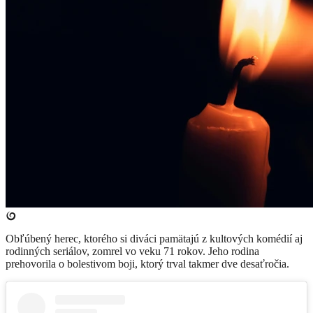
Obľúbený herec, ktorého si diváci pamätajú z kultových komédií aj
rodinných seriálov, zomrel vo veku 71 rokov. Jeho rodina
prehovorila o bolestivom boji, ktorý trval takmer dve desaťročia.