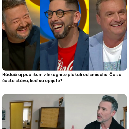
Hádači aj publikum v Inkognite plakali od smiechu: Čo sa
často stáva, keď sa opijete?