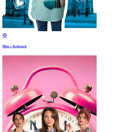
Miša v Košiciach