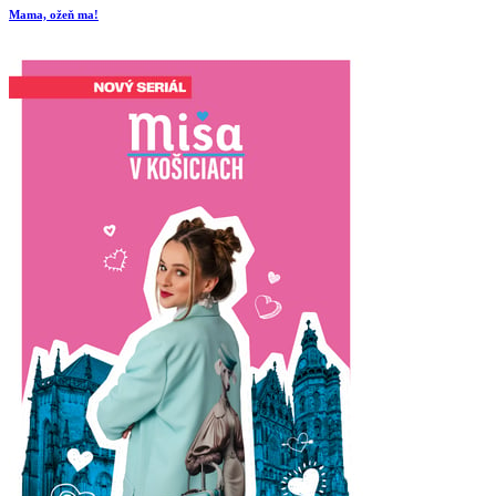
Mama, ožeň ma!