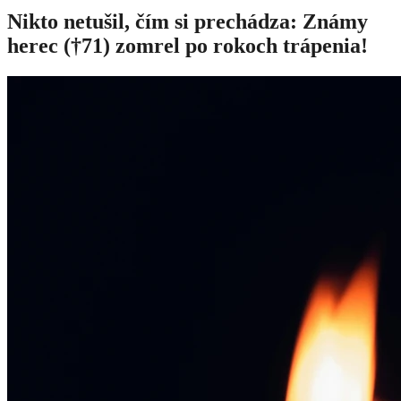
Nikto netušil, čím si prechádza: Známy
herec (†71) zomrel po rokoch trápenia!