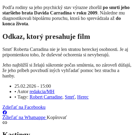
Podľa rodiny sa jeho psychický stav výrazne zhoršil
po smrti jeho
staršieho brata Davida Carradina v roku 2009
. Následne mu
diagnostikovali bipolárnu poruchu, ktorá ho sprevádzala až
do
konca života
.
Odkaz, ktorý presahuje film
Smrť Roberta Carradina nie je len stratou hereckej osobnosti. Je aj
pripomienkou toho, že duševné ochorenia si nevyberajú.
Jeho najbližší si želajú súkromie počas smútenia, no zároveň dúfajú,
že jeho príbeh povzbudí iných vyhľadať pomoc bez strachu a
hanby.
25.02.2026 - 15:00
•
Autor
redakcia/MH
•
Tagy:
Robert Carradine
,
Smrť
,
Herec
Zdieľať na Facebooku
Zdieľať na Whatsappe
Kopírovať
Kastingy