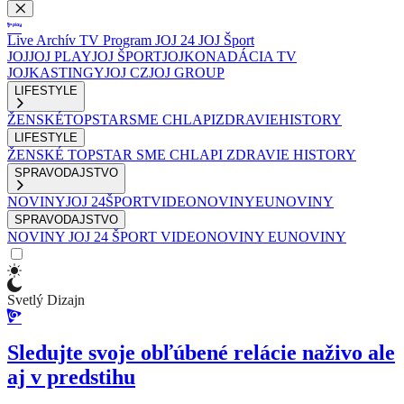
Live
Archív
TV Program
JOJ 24
JOJ Šport
JOJ
JOJ PLAY
JOJ ŠPORT
JOJKO
NADÁCIA TV
JOJ
KASTINGY
JOJ CZ
JOJ GROUP
LIFESTYLE
ŽENSKÉ
TOPSTAR
SME CHLAPI
ZDRAVIE
HISTORY
LIFESTYLE
ŽENSKÉ
TOPSTAR
SME CHLAPI
ZDRAVIE
HISTORY
SPRAVODAJSTVO
NOVINY
JOJ 24
ŠPORT
VIDEONOVINY
EUNOVINY
SPRAVODAJSTVO
NOVINY
JOJ 24
ŠPORT
VIDEONOVINY
EUNOVINY
Svetlý Dizajn
Sledujte svoje obľúbené relácie naživo ale
aj v predstihu