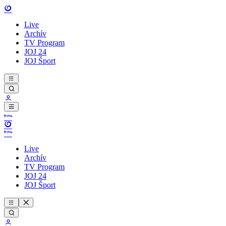
Live
Archív
TV Program
JOJ 24
JOJ Šport
Live
Archív
TV Program
JOJ 24
JOJ Šport