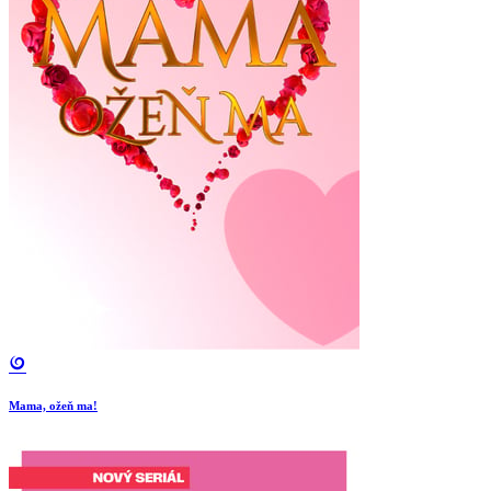
Mama, ožeň ma!