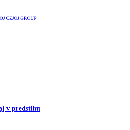
JOJ CZ
JOJ GROUP
aj v predstihu