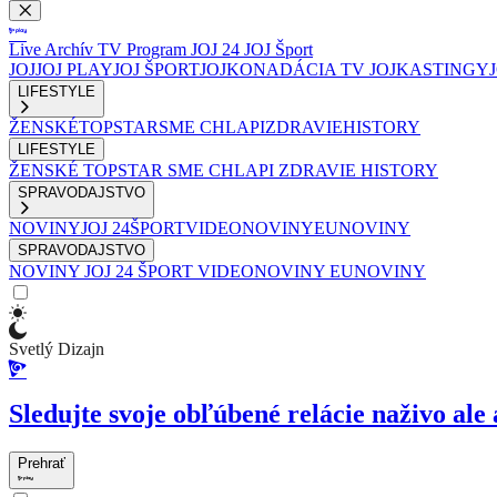
Live
Archív
TV Program
JOJ 24
JOJ Šport
JOJ
JOJ PLAY
JOJ ŠPORT
JOJKO
NADÁCIA TV JOJ
KASTINGY
LIFESTYLE
ŽENSKÉ
TOPSTAR
SME CHLAPI
ZDRAVIE
HISTORY
LIFESTYLE
ŽENSKÉ
TOPSTAR
SME CHLAPI
ZDRAVIE
HISTORY
SPRAVODAJSTVO
NOVINY
JOJ 24
ŠPORT
VIDEONOVINY
EUNOVINY
SPRAVODAJSTVO
NOVINY
JOJ 24
ŠPORT
VIDEONOVINY
EUNOVINY
Svetlý Dizajn
Sledujte svoje obľúbené relácie naživo ale 
Prehrať