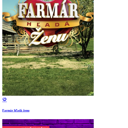
Farmár hľadá ženu