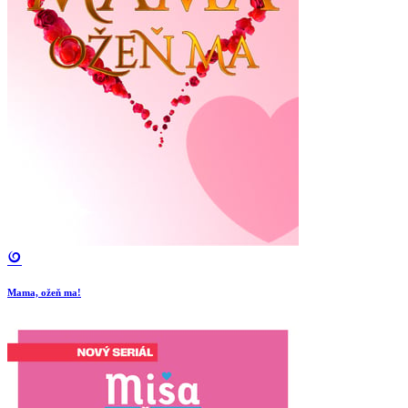
Mama, ožeň ma!