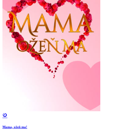
Mama, ožeň ma!