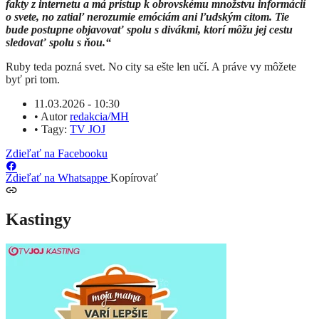
fakty z internetu a má prístup k obrovskému množstvu informácií
o svete, no zatiaľ nerozumie emóciám ani ľudským citom. Tie
bude postupne objavovať spolu s divákmi, ktorí môžu jej cestu
sledovať spolu s ňou.“
Ruby teda pozná svet. No city sa ešte len učí. A práve vy môžete
byť pri tom.
11.03.2026 - 10:30
•
Autor
redakcia/MH
•
Tagy:
TV JOJ
Zdieľať na Facebooku
Zdieľať na Whatsappe
Kopírovať
Kastingy