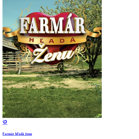
Farmár hľadá ženu