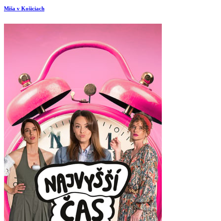
Miša v Košiciach