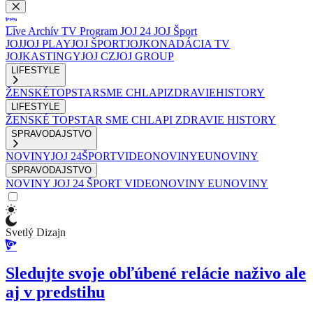
Live
Archív
TV Program
JOJ 24
JOJ Šport
JOJ
JOJ PLAY
JOJ ŠPORT
JOJKO
NADÁCIA TV
JOJ
KASTINGY
JOJ CZ
JOJ GROUP
LIFESTYLE
ŽENSKÉ
TOPSTAR
SME CHLAPI
ZDRAVIE
HISTORY
LIFESTYLE
ŽENSKÉ
TOPSTAR
SME CHLAPI
ZDRAVIE
HISTORY
SPRAVODAJSTVO
NOVINY
JOJ 24
ŠPORT
VIDEONOVINY
EUNOVINY
SPRAVODAJSTVO
NOVINY
JOJ 24
ŠPORT
VIDEONOVINY
EUNOVINY
Svetlý Dizajn
Sledujte svoje obľúbené relácie naživo ale
aj v predstihu