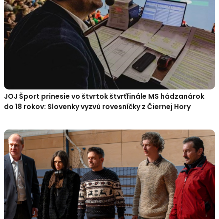
JOJ Šport prinesie vo štvrtok štvrťfinále MS hádzanárok
do 18 rokov: Slovenky vyzvú rovesníčky z Čiernej Hory