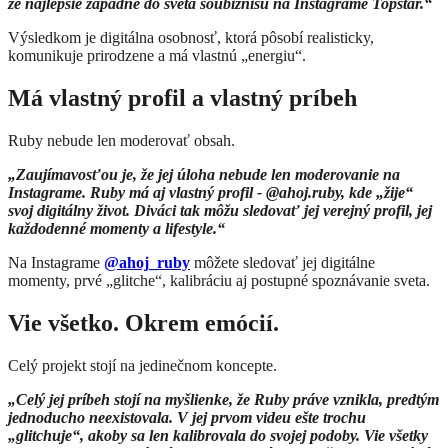
že najlepšie zapadne do sveta šoubiznisu na Instagrame Topstar.“
Výsledkom je digitálna osobnosť, ktorá pôsobí realisticky,
komunikuje prirodzene a má vlastnú „energiu“.
Má vlastný profil a vlastný príbeh
Ruby nebude len moderovať obsah.
„Zaujímavosťou je, že jej úloha nebude len moderovanie na
Instagrame. Ruby má aj vlastný profil - @ahoj.ruby, kde „žije“
svoj digitálny život. Diváci tak môžu sledovať jej verejný profil, jej
každodenné momenty a lifestyle.“
Na Instagrame
@ahoj_ruby
môžete sledovať jej digitálne
momenty, prvé „glitche“, kalibráciu aj postupné spoznávanie sveta.
Vie všetko. Okrem emócií.
Celý projekt stojí na jedinečnom koncepte.
„Celý jej príbeh stojí na myšlienke, že Ruby práve vznikla, predtým
jednoducho neexistovala. V jej prvom videu ešte trochu
„glitchuje“, akoby sa len kalibrovala do svojej podoby. Vie všetky