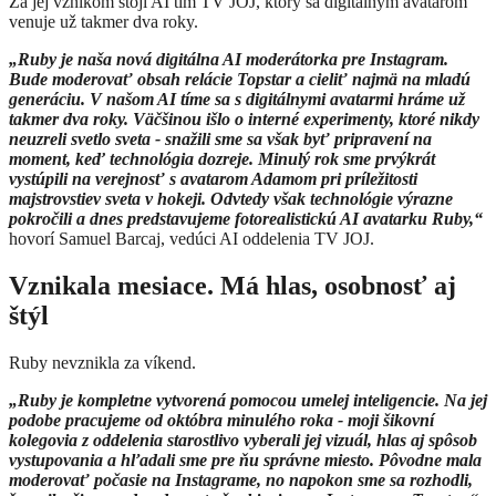
Za jej vznikom stojí AI tím TV JOJ, ktorý sa digitálnym avatarom
venuje už takmer dva roky.
„Ruby je naša nová digitálna AI moderátorka pre Instagram.
Bude moderovať obsah relácie Topstar a cieliť najmä na mladú
generáciu. V našom AI tíme sa s digitálnymi avatarmi hráme už
takmer dva roky. Väčšinou išlo o interné experimenty, ktoré nikdy
neuzreli svetlo sveta - snažili sme sa však byť pripravení na
moment, keď technológia dozreje. Minulý rok sme prvýkrát
vystúpili na verejnosť s avatarom Adamom pri príležitosti
majstrovstiev sveta v hokeji. Odvtedy však technológie výrazne
pokročili a dnes predstavujeme fotorealistickú AI avatarku Ruby,“
hovorí Samuel Barcaj, vedúci AI oddelenia TV JOJ.
Vznikala mesiace. Má hlas, osobnosť aj
štýl
Ruby nevznikla za víkend.
„Ruby je kompletne vytvorená pomocou umelej inteligencie. Na jej
podobe pracujeme od októbra minulého roka - moji šikovní
kolegovia z oddelenia starostlivo vyberali jej vizuál, hlas aj spôsob
vystupovania a hľadali sme pre ňu správne miesto. Pôvodne mala
moderovať počasie na Instagrame, no napokon sme sa rozhodli,