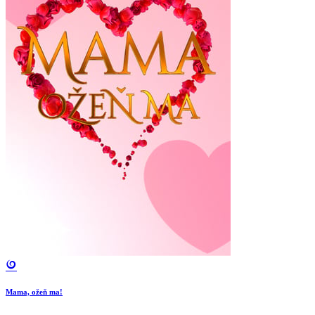
Mama, ožeň ma!