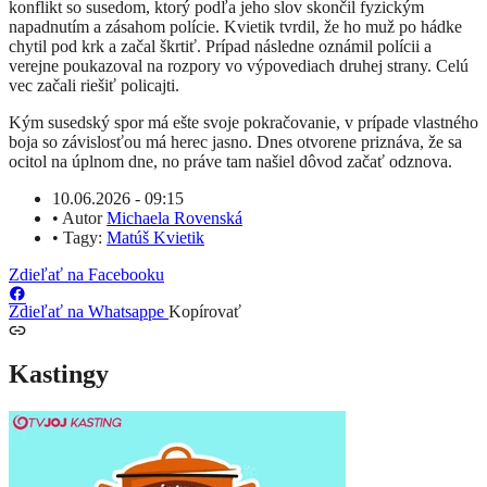
konflikt so susedom, ktorý podľa jeho slov skončil fyzickým
napadnutím a zásahom polície. Kvietik tvrdil, že ho muž po hádke
chytil pod krk a začal škrtiť. Prípad následne oznámil polícii a
verejne poukazoval na rozpory vo výpovediach druhej strany. Celú
vec začali riešiť policajti.
Kým susedský spor má ešte svoje pokračovanie, v prípade vlastného
boja so závislosťou má herec jasno. Dnes otvorene priznáva, že sa
ocitol na úplnom dne, no práve tam našiel dôvod začať odznova.
10.06.2026 - 09:15
•
Autor
Michaela Rovenská
•
Tagy:
Matúš Kvietik
Zdieľať na Facebooku
Zdieľať na Whatsappe
Kopírovať
Kastingy