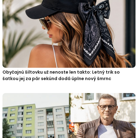
Obyčajnú šiltovku už nenoste len takto: Letný trik so
šatkou jej za pár sekúnd dodá úplne nový šmrnc