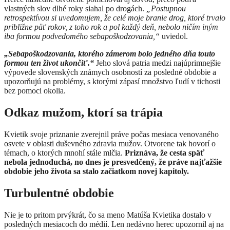
vlastných slov dlhé roky siahal po drogách.
„Postupnou
retrospektívou si uvedomujem, že celé moje branie drog, ktoré trvalo
približne päť rokov, z toho rok a pol každý deň, nebolo ničím iným
iba formou podvedomého sebapoškodzovania,“
uviedol.
„Sebapoškodzovania, ktorého zámerom bolo jedného dňa touto
formou ten život ukončiť.“
Jeho slová patria medzi najúprimnejšie
výpovede slovenských známych osobností za posledné obdobie a
upozorňujú na problémy, s ktorými zápasí množstvo ľudí v tichosti
bez pomoci okolia.
Odkaz mužom, ktorí sa trápia
Kvietik svoje priznanie zverejnil práve počas mesiaca venovaného
osvete v oblasti duševného zdravia mužov. Otvorene tak hovorí o
témach, o ktorých mnohí stále mlčia.
Priznáva, že cesta späť
nebola jednoduchá, no dnes je presvedčený, že práve najťažšie
obdobie jeho života sa stalo začiatkom novej kapitoly.
Turbulentné obdobie
Nie je to pritom prvýkrát, čo sa meno Matúša Kvietika dostalo v
posledných mesiacoch do médií. Len nedávno herec upozornil aj na