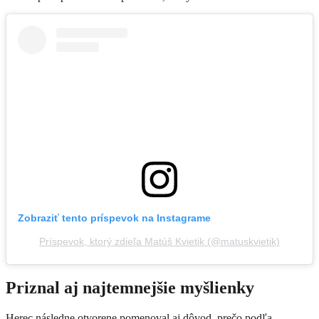
Zobraziť tento príspevok na Instagrame
Príspevok, ktorý zdieľa Matúš Kvietik (@matuskvietik)
Priznal aj najtemnejšie myšlienky
Herec následne otvorene pomenoval aj dôvod, prečo podľa