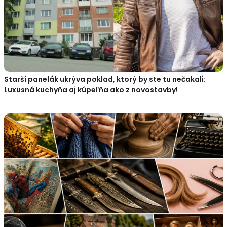
Starší panelák ukrýva poklad, ktorý by ste tu nečakali:
Luxusná kuchyňa aj kúpeľňa ako z novostavby!