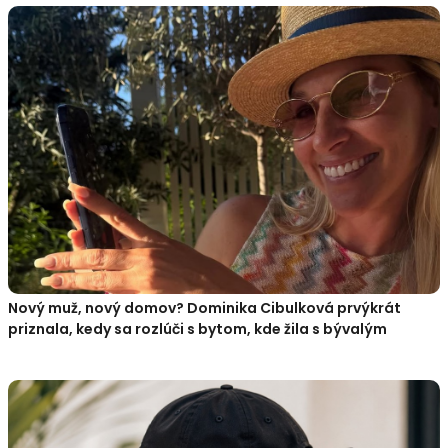
Nový muž, nový domov? Dominika Cibulková prvýkrát
priznala, kedy sa rozlúči s bytom, kde žila s bývalým