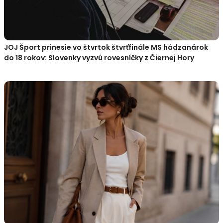
JOJ Šport prinesie vo štvrtok štvrťfinále MS hádzanárok
do 18 rokov: Slovenky vyzvú rovesníčky z Čiernej Hory