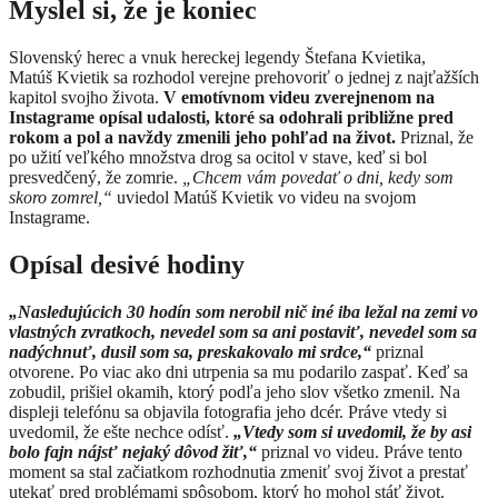
Myslel si, že je koniec
Slovenský herec a vnuk hereckej legendy Štefana Kvietika,
Matúš Kvietik sa rozhodol verejne prehovoriť o jednej z najťažších
kapitol svojho života.
V emotívnom videu zverejnenom na
Instagrame opísal udalosti, ktoré sa odohrali približne pred
rokom a pol a navždy zmenili jeho pohľad na život.
Priznal, že
po užití veľkého množstva drog sa ocitol v stave, keď si bol
presvedčený, že zomrie.
„Chcem vám povedať o dni, kedy som
skoro zomrel,“
uviedol Matúš Kvietik vo videu na svojom
Instagrame.
Opísal desivé hodiny
„Nasledujúcich 30 hodín som nerobil nič iné iba ležal na zemi vo
vlastných zvratkoch, nevedel som sa ani postaviť, nevedel som sa
nadýchnuť, dusil som sa, preskakovalo mi srdce,“
priznal
otvorene. Po viac ako dni utrpenia sa mu podarilo zaspať. Keď sa
zobudil, prišiel okamih, ktorý podľa jeho slov všetko zmenil. Na
displeji telefónu sa objavila fotografia jeho dcér. Práve vtedy si
uvedomil, že ešte nechce odísť.
„Vtedy som si uvedomil, že by asi
bolo fajn nájsť nejaký dôvod žiť,“
priznal vo videu. Práve tento
moment sa stal začiatkom rozhodnutia zmeniť svoj život a prestať
utekať pred problémami spôsobom, ktorý ho mohol stáť život.