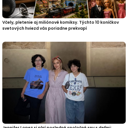
Včely, pletenie aj miliónové komiksy. Týchto 10 koníčkov
svetových hviezd vás poriadne prekvapí
Jennifer Lopez si plní posledné spoločné sny s deťmi: