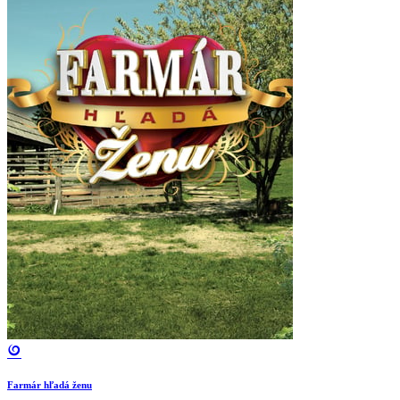
Farmár hľadá ženu