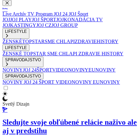
Live
Archív
TV Program
JOJ 24
JOJ Šport
JOJ
JOJ PLAY
JOJ ŠPORT
JOJKO
NADÁCIA TV
JOJ
KASTINGY
JOJ CZ
JOJ GROUP
LIFESTYLE
ŽENSKÉ
TOPSTAR
SME CHLAPI
ZDRAVIE
HISTORY
LIFESTYLE
ŽENSKÉ
TOPSTAR
SME CHLAPI
ZDRAVIE
HISTORY
SPRAVODAJSTVO
NOVINY
JOJ 24
ŠPORT
VIDEONOVINY
EUNOVINY
SPRAVODAJSTVO
NOVINY
JOJ 24
ŠPORT
VIDEONOVINY
EUNOVINY
Svetlý Dizajn
Sledujte svoje obľúbené relácie naživo ale
aj v predstihu