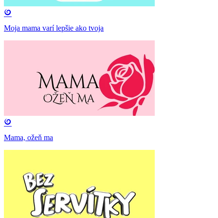
Moja mama varí lepšie ako tvoja
Mama, ožeň ma