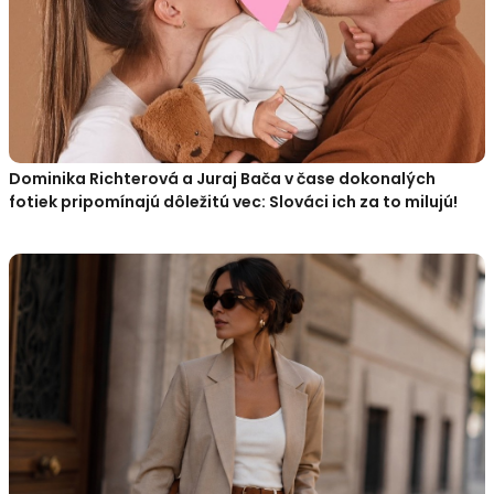
Dominika Richterová a Juraj Bača v čase dokonalých
fotiek pripomínajú dôležitú vec: Slováci ich za to milujú!