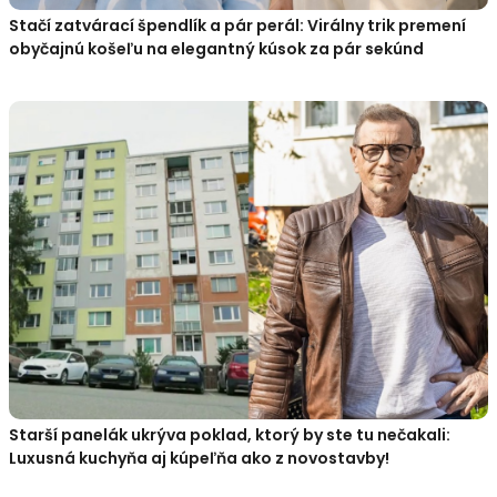
Stačí zatvárací špendlík a pár perál: Virálny trik premení
obyčajnú košeľu na elegantný kúsok za pár sekúnd
Starší panelák ukrýva poklad, ktorý by ste tu nečakali:
Luxusná kuchyňa aj kúpeľňa ako z novostavby!