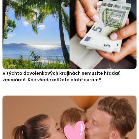
V týchto dovolenkových krajinách nemusíte hľadať
zmenáreň: Kde všade môžete platiť eurom?