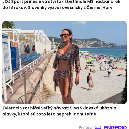
JOJ Šport prinesie vo štvrtok štvrťfinále MS hádzanárok
do 18 rokov: Slovenky vyzvú rovesníčky z Čiernej Hory
Zvierací vzor hlási veľký návrat: Sisa Sklovská ukázala
plavky, ktoré sú toto leto neprehliadnuteľné