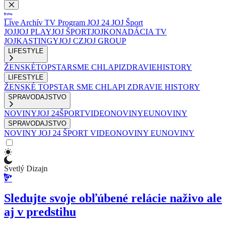
Live
Archív
TV Program
JOJ 24
JOJ Šport
JOJ
JOJ PLAY
JOJ ŠPORT
JOJKO
NADÁCIA TV
JOJ
KASTINGY
JOJ CZ
JOJ GROUP
LIFESTYLE
ŽENSKÉ
TOPSTAR
SME CHLAPI
ZDRAVIE
HISTORY
LIFESTYLE
ŽENSKÉ
TOPSTAR
SME CHLAPI
ZDRAVIE
HISTORY
SPRAVODAJSTVO
NOVINY
JOJ 24
ŠPORT
VIDEONOVINY
EUNOVINY
SPRAVODAJSTVO
NOVINY
JOJ 24
ŠPORT
VIDEONOVINY
EUNOVINY
Svetlý Dizajn
Sledujte svoje obľúbené relácie naživo ale
aj v predstihu