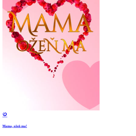
Mama, ožeň ma!