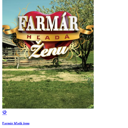
Farmár hľadá ženu