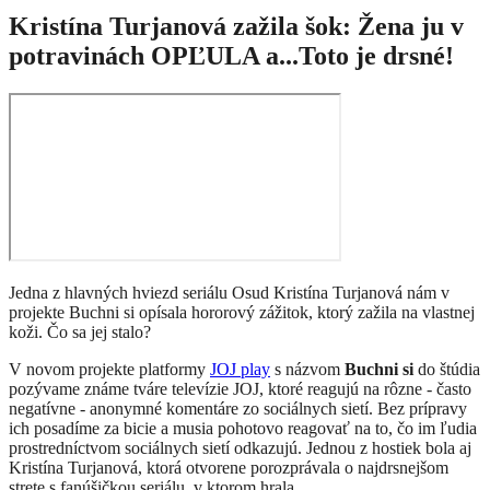
Kristína Turjanová zažila šok: Žena ju v
potravinách OPĽULA a...Toto je drsné!
Jedna z hlavných hviezd seriálu Osud Kristína Turjanová nám v
projekte Buchni si opísala hororový zážitok, ktorý zažila na vlastnej
koži. Čo sa jej stalo?
V novom projekte platformy
JOJ play
s názvom
Buchni si
do štúdia
pozývame známe tváre televízie JOJ, ktoré reagujú na rôzne - často
negatívne - anonymné komentáre zo sociálnych sietí. Bez prípravy
ich posadíme za bicie a musia pohotovo reagovať na to, čo im ľudia
prostredníctvom sociálnych sietí odkazujú. Jednou z hostiek bola aj
Kristína Turjanová, ktorá otvorene porozprávala o najdrsnejšom
strete s fanúšičkou seriálu, v ktorom hrala.