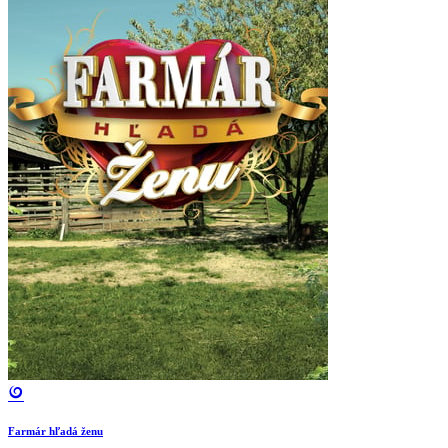
Farmár hľadá ženu