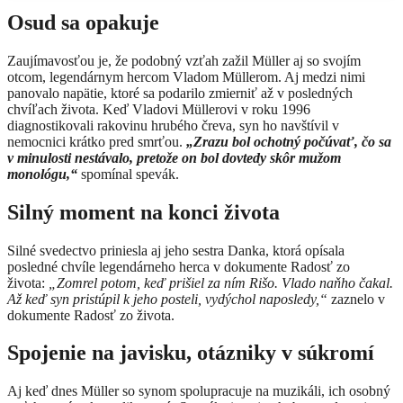
Osud sa opakuje
Zaujímavosťou je, že podobný vzťah zažil Müller aj so svojím
otcom, legendárnym hercom Vladom Müllerom. Aj medzi nimi
panovalo napätie, ktoré sa podarilo zmierniť až v posledných
chvíľach života. Keď Vladovi Müllerovi v roku 1996
diagnostikovali rakovinu hrubého čreva, syn ho navštívil v
nemocnici krátko pred smrťou.
„Zrazu bol ochotný počúvať, čo sa
v minulosti nestávalo, pretože on bol dovtedy skôr mužom
monológu,“
spomínal spevák.
Silný moment na konci života
Silné svedectvo priniesla aj jeho sestra Danka, ktorá opísala
posledné chvíle legendárneho herca v dokumente Radosť zo
života:
„Zomrel potom, keď prišiel za ním Rišo. Vlado naňho čakal.
Až keď syn pristúpil k jeho posteli, vydýchol naposledy,“
zaznelo v
dokumente Radosť zo života.
Spojenie na javisku, otázniky v súkromí
Aj keď dnes Müller so synom spolupracuje na muzikáli, ich osobný