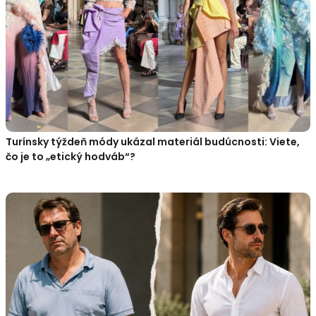
Turínsky týždeň módy ukázal materiál budúcnosti: Viete,
čo je to „etický hodváb“?