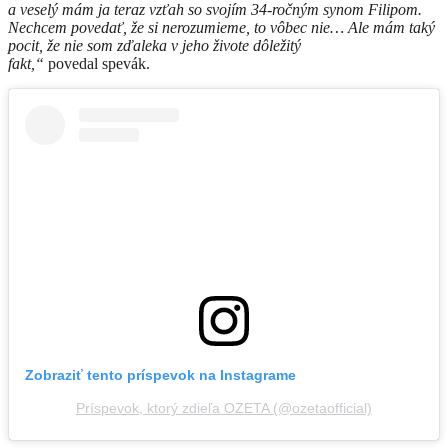
a veselý mám ja teraz vzťah so svojím 34-ročným synom Filipom.
Nechcem povedať, že si nerozumieme, to vôbec nie… Ale mám taký
pocit, že nie som zďaleka v jeho živote dôležitý
fakt,“
povedal spevák.
Zobraziť tento príspevok na Instagrame
Príspevok, ktorý zdieľa OZETA (@ozetaofficial)