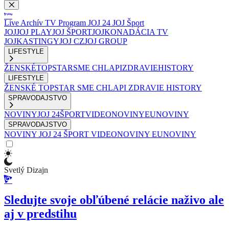
Live
Archív
TV Program
JOJ 24
JOJ Šport
JOJ
JOJ PLAY
JOJ ŠPORT
JOJKO
NADÁCIA TV
JOJ
KASTINGY
JOJ CZ
JOJ GROUP
LIFESTYLE
ŽENSKÉ
TOPSTAR
SME CHLAPI
ZDRAVIE
HISTORY
LIFESTYLE
ŽENSKÉ
TOPSTAR
SME CHLAPI
ZDRAVIE
HISTORY
SPRAVODAJSTVO
NOVINY
JOJ 24
ŠPORT
VIDEONOVINY
EUNOVINY
SPRAVODAJSTVO
NOVINY
JOJ 24
ŠPORT
VIDEONOVINY
EUNOVINY
Svetlý Dizajn
Sledujte svoje obľúbené relácie naživo ale
aj v predstihu