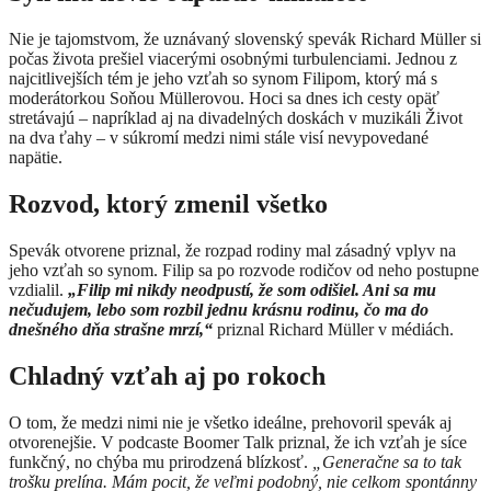
Nie je tajomstvom, že uznávaný slovenský spevák Richard Müller si
počas života prešiel viacerými osobnými turbulenciami. Jednou z
najcitlivejších tém je jeho vzťah so synom Filipom, ktorý má s
moderátorkou Soňou Müllerovou. Hoci sa dnes ich cesty opäť
stretávajú – napríklad aj na divadelných doskách v muzikáli Život
na dva ťahy – v súkromí medzi nimi stále visí nevypovedané
napätie.
Rozvod, ktorý zmenil všetko
Spevák otvorene priznal, že rozpad rodiny mal zásadný vplyv na
jeho vzťah so synom. Filip sa po rozvode rodičov od neho postupne
vzdialil.
„Filip mi nikdy neodpustí, že som odišiel. Ani sa mu
nečudujem, lebo som rozbil jednu krásnu rodinu, čo ma do
dnešného dňa strašne mrzí,“
priznal Richard Müller v médiách.
Chladný vzťah aj po rokoch
O tom, že medzi nimi nie je všetko ideálne, prehovoril spevák aj
otvorenejšie. V podcaste Boomer Talk priznal, že ich vzťah je síce
funkčný, no chýba mu prirodzená blízkosť.
„Generačne sa to tak
trošku prelína. Mám pocit, že veľmi podobný, nie celkom spontánny