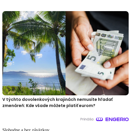
V týchto dovolenkových krajinách nemusíte hľadať
zmenáreň: Kde všade môžete platiť eurom?
Slobodne a bez záväzkov