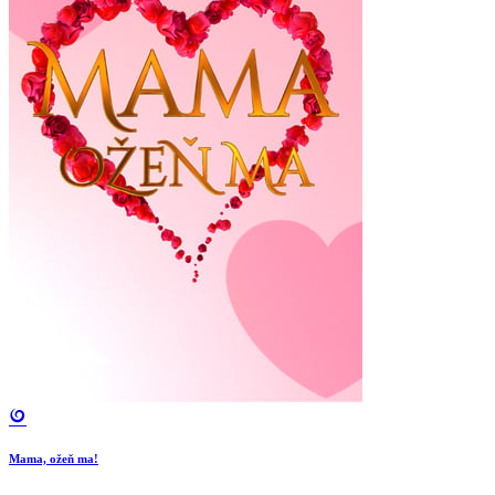
Mama, ožeň ma!