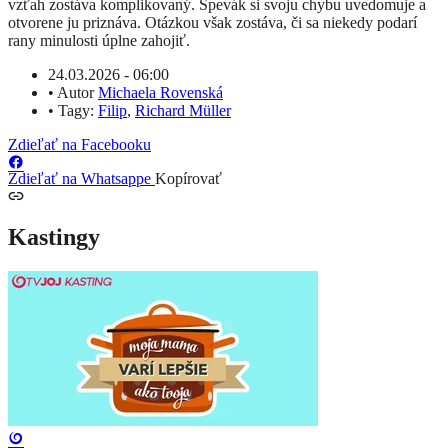
vzťah zostáva komplikovaný. Spevák si svoju chybu uvedomuje a
otvorene ju priznáva. Otázkou však zostáva, či sa niekedy podarí
rany minulosti úplne zahojiť.
24.03.2026 - 06:00
•
Autor
Michaela Rovenská
•
Tagy:
Filip
,
Richard Müller
Zdieľať na Facebooku
Zdieľať na Whatsappe
Kopírovať
Kastingy