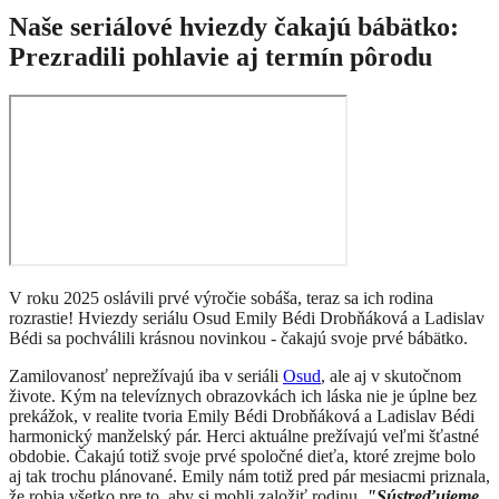
Naše seriálové hviezdy čakajú bábätko:
Prezradili pohlavie aj termín pôrodu
V roku 2025 oslávili prvé výročie sobáša, teraz sa ich rodina
rozrastie! Hviezdy seriálu Osud Emily Bédi Drobňáková a Ladislav
Bédi sa pochválili krásnou novinkou - čakajú svoje prvé bábätko.
Zamilovanosť neprežívajú iba v seriáli
Osud
, ale aj v skutočnom
živote. Kým na televíznych obrazovkách ich láska nie je úplne bez
prekážok, v realite tvoria Emily Bédi Drobňáková a Ladislav Bédi
harmonický manželský pár. Herci aktuálne prežívajú veľmi šťastné
obdobie. Čakajú totiž svoje prvé spoločné dieťa, ktoré zrejme bolo
aj tak trochu plánované. Emily nám totiž pred pár mesiacmi priznala,
že robia všetko pre to, aby si mohli založiť rodinu.
"Sústreďujeme