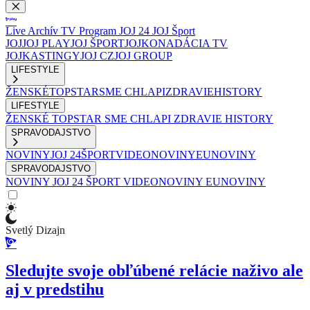
Live
Archív
TV Program
JOJ 24
JOJ Šport
JOJ
JOJ PLAY
JOJ ŠPORT
JOJKO
NADÁCIA TV
JOJ
KASTINGY
JOJ CZ
JOJ GROUP
LIFESTYLE
ŽENSKÉ
TOPSTAR
SME CHLAPI
ZDRAVIE
HISTORY
LIFESTYLE
ŽENSKÉ
TOPSTAR
SME CHLAPI
ZDRAVIE
HISTORY
SPRAVODAJSTVO
NOVINY
JOJ 24
ŠPORT
VIDEONOVINY
EUNOVINY
SPRAVODAJSTVO
NOVINY
JOJ 24
ŠPORT
VIDEONOVINY
EUNOVINY
Svetlý Dizajn
Sledujte svoje obľúbené relácie naživo ale
aj v predstihu