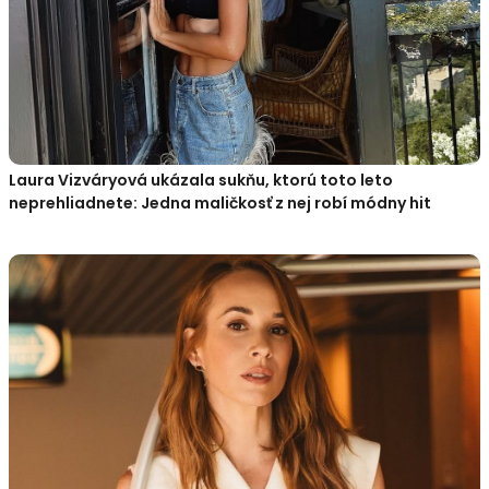
Laura Vizváryová ukázala sukňu, ktorú toto leto
neprehliadnete: Jedna maličkosť z nej robí módny hit