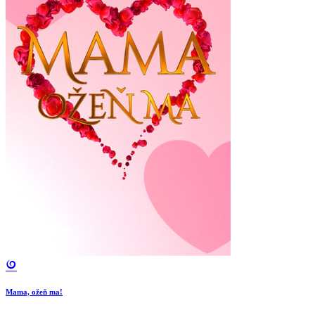
Mama, ožeň ma!