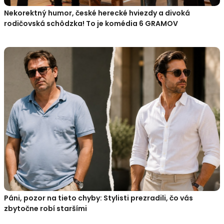
Nekorektný humor, české herecké hviezdy a divoká
rodičovská schôdzka! To je komédia 6 GRAMOV
Páni, pozor na tieto chyby: Stylisti prezradili, čo vás
zbytočne robí staršími