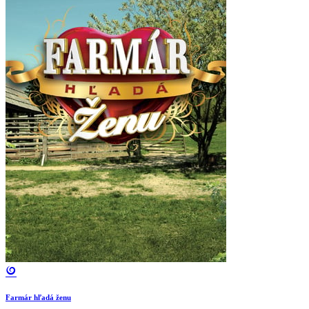
Farmár hľadá ženu