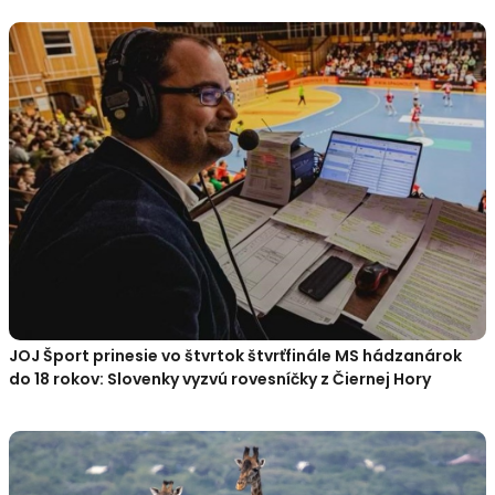
JOJ Šport prinesie vo štvrtok štvrťfinále MS hádzanárok
do 18 rokov: Slovenky vyzvú rovesníčky z Čiernej Hory