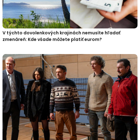
V týchto dovolenkových krajinách nemusíte hľadať
zmenáreň: Kde všade môžete platiť eurom?