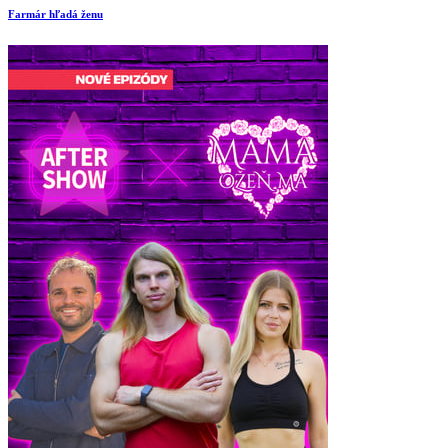
Farmár hľadá ženu