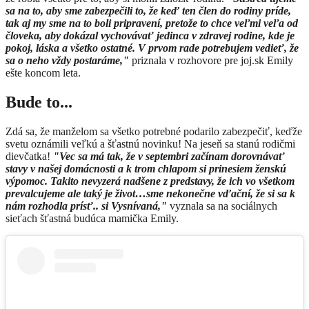
sa na to, aby sme zabezpečili to, že keď ten člen do rodiny príde,
tak aj my sme na to boli pripravení, pretože to chce veľmi veľa od
človeka, aby dokázal vychovávať jedinca v zdravej rodine, kde je
pokoj, láska a všetko ostatné. V prvom rade potrebujem vedieť, že
sa o neho vždy postaráme,"
priznala v rozhovore pre joj.sk Emily
ešte koncom leta.
Bude to...
Zdá sa, že manželom sa všetko potrebné podarilo zabezpečiť, keďže
svetu oznámili veľkú a šťastnú novinku! Na jeseň sa stanú rodičmi
dievčatka!
"Vec sa má tak, že v septembri začínam dorovnávať
stavy v našej domácnosti a k trom chlapom si prinesiem ženskú
výpomoc. Takito nevyzerá nadšene z predstavy, že ich vo všetkom
prevalcujeme ale taký je život
…sme nekonečne vďační, že si sa k
nám rozhodla prísť.. si Vysnívaná,"
vyznala sa na sociálnych
sieťach šťastná budúca mamička Emily.