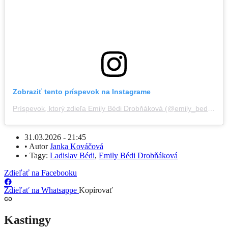
Zobraziť tento príspevok na Instagrame
Príspevok, ktorý zdieľa Emily Bédi Drobňáková (@emily_bedi.drobnakova)
31.03.2026 - 21:45
•
Autor
Janka Kováčová
•
Tagy:
Ladislav Bédi
,
Emily Bédi Drobňáková
Zdieľať na Facebooku
Zdieľať na Whatsappe
Kopírovať
Kastingy