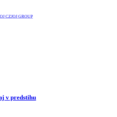
JOJ CZ
JOJ GROUP
aj v predstihu