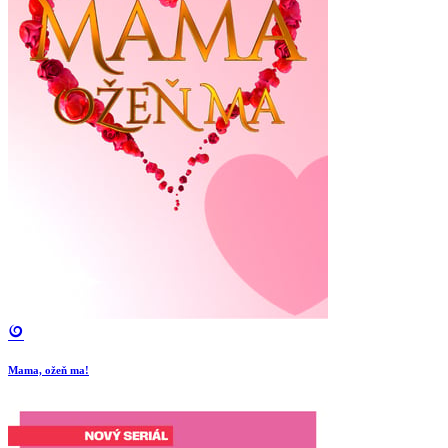
Mama, ožeň ma!