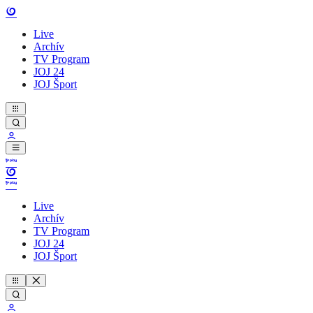
Live
Archív
TV Program
JOJ 24
JOJ Šport
Live
Archív
TV Program
JOJ 24
JOJ Šport