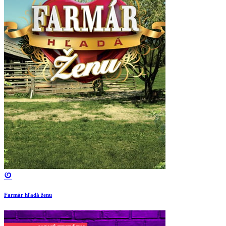
Farmár hľadá ženu