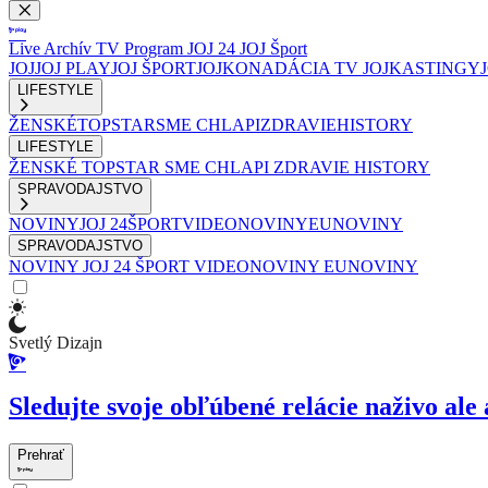
Live
Archív
TV Program
JOJ 24
JOJ Šport
JOJ
JOJ PLAY
JOJ ŠPORT
JOJKO
NADÁCIA TV JOJ
KASTINGY
LIFESTYLE
ŽENSKÉ
TOPSTAR
SME CHLAPI
ZDRAVIE
HISTORY
LIFESTYLE
ŽENSKÉ
TOPSTAR
SME CHLAPI
ZDRAVIE
HISTORY
SPRAVODAJSTVO
NOVINY
JOJ 24
ŠPORT
VIDEONOVINY
EUNOVINY
SPRAVODAJSTVO
NOVINY
JOJ 24
ŠPORT
VIDEONOVINY
EUNOVINY
Svetlý Dizajn
Sledujte svoje obľúbené relácie naživo ale 
Prehrať