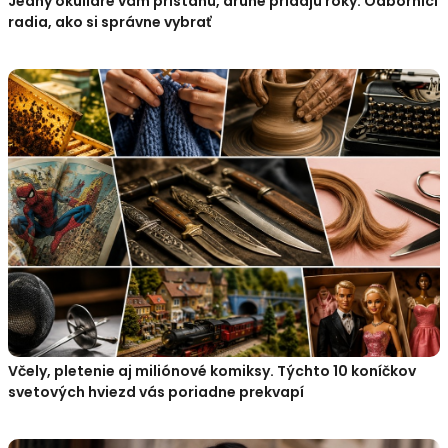
Jedny okuliare vám pristanú, druhé pridajú roky. Odborníci
radia, ako si správne vybrať
Včely, pletenie aj miliónové komiksy. Týchto 10 koníčkov
svetových hviezd vás poriadne prekvapí