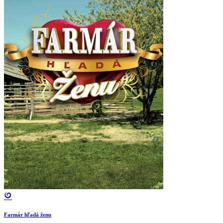
Farmár hľadá ženu