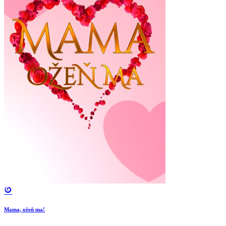
Mama, ožeň ma!