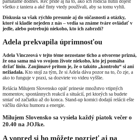
pamätáme dodnes. Reč príde aj na to, ako ich rodičia nútili dojesť
všetko z taniera a aké finty vtedy používali, aby sa tomu vyhli.
Diskusia sa však rýchlo presunie aj do súčasnosti a otázky,
ktoré si kladie nejeden z nás – vedia sa známe tváre ovládať v
jedle, alebo potrebujú niekoho, kto ich zabrzdí?
Adela prekvapila úprimnosťou
Adela Vinczeová v tejto téme nezostane ticho a otvorene prizná,
že ona sama má vo svojom živote niekoho, kto jej pomáha
držať líniu. Zaujímavé pritom je, že o takúto „kontrolu“ si ani
nežiadala.
Kto stojí za tým, že si Adela dáva pozor na to, čo zje, a
ako to funguje v praxi, sa dozviete vo videu vyššie.
Relácia Milujem Slovensko opäť prinesie množstvo vtipných
momentov, spontánnych reakcií a situácií, pri ktorých sa budete
smiať od začiatku až do konca. Stand-up komici dodajú relácii ešte
väčšiu dávku humoru a energie.
Milujem Slovensko sa vysiela každý piatok večer o
20.40 na JOJke.
A vopred si ho môžete pozrieť aj na