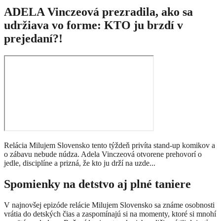
ADELA Vinczeová prezradila, ako sa
udržiava vo forme: KTO ju brzdí v
prejedaní?!
Relácia Milujem Slovensko tento týždeň privíta stand-up komikov a
o zábavu nebude núdza. Adela Vinczeová otvorene prehovorí o
jedle, disciplíne a prizná, že kto ju drží na uzde...
Spomienky na detstvo aj plné taniere
V najnovšej epizóde relácie Milujem Slovensko sa známe osobnosti
vrátia do detských čias a zaspomínajú si na momenty, ktoré si mnohí