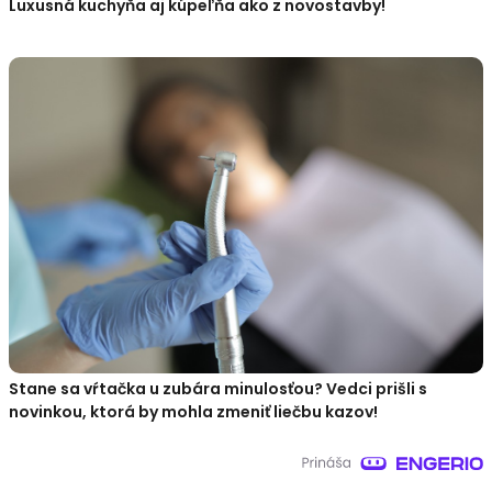
Luxusná kuchyňa aj kúpeľňa ako z novostavby!
Stane sa vŕtačka u zubára minulosťou? Vedci prišli s
novinkou, ktorá by mohla zmeniť liečbu kazov!