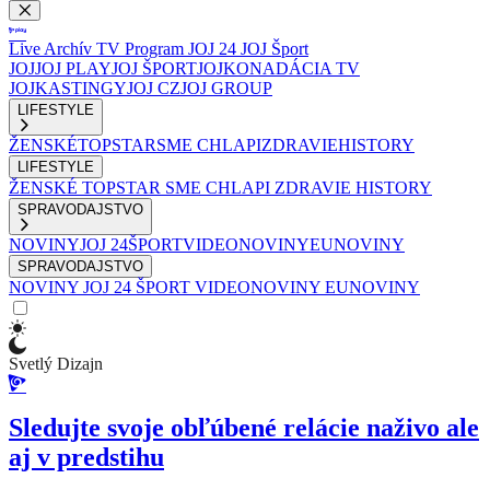
Live
Archív
TV Program
JOJ 24
JOJ Šport
JOJ
JOJ PLAY
JOJ ŠPORT
JOJKO
NADÁCIA TV
JOJ
KASTINGY
JOJ CZ
JOJ GROUP
LIFESTYLE
ŽENSKÉ
TOPSTAR
SME CHLAPI
ZDRAVIE
HISTORY
LIFESTYLE
ŽENSKÉ
TOPSTAR
SME CHLAPI
ZDRAVIE
HISTORY
SPRAVODAJSTVO
NOVINY
JOJ 24
ŠPORT
VIDEONOVINY
EUNOVINY
SPRAVODAJSTVO
NOVINY
JOJ 24
ŠPORT
VIDEONOVINY
EUNOVINY
Svetlý Dizajn
Sledujte svoje obľúbené relácie naživo ale
aj v predstihu