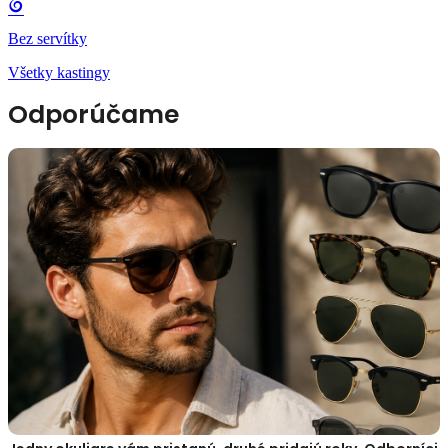
Bez servítky
Všetky kastingy
Odporúčame