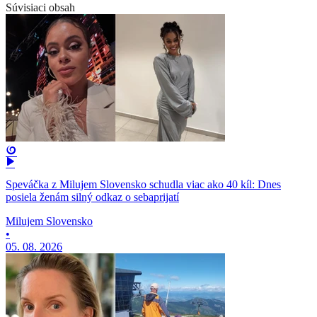
Súvisiaci obsah
Speváčka z Milujem Slovensko schudla viac ako 40 kíl: Dnes
posiela ženám silný odkaz o sebaprijatí
Milujem Slovensko
•
05. 08. 2026