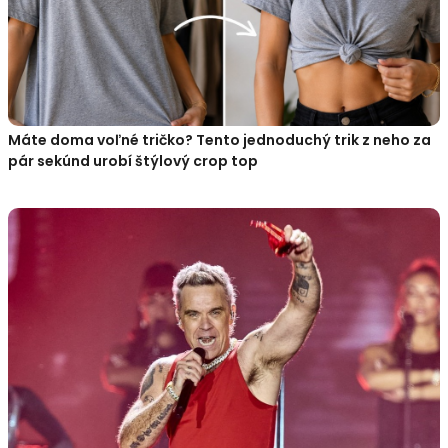
Máte doma voľné tričko? Tento jednoduchý trik z neho za
pár sekúnd urobí štýlový crop top