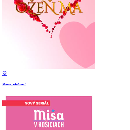
Mama, ožeň ma!