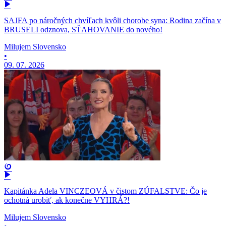
SAJFA po náročných chvíľach kvôli chorobe syna: Rodina začína v
BRUSELI odznova, SŤAHOVANIE do nového!
Milujem Slovensko
•
09. 07. 2026
Kapitánka Adela VINCZEOVÁ v čistom ZÚFALSTVE: Čo je
ochotná urobiť, ak konečne VYHRÁ?!
Milujem Slovensko