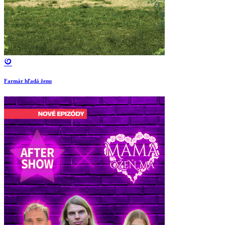
Farmár hľadá ženu