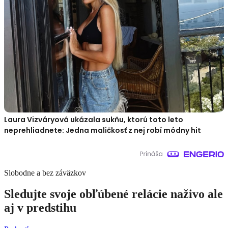
Laura Vizváryová ukázala sukňu, ktorú toto leto
neprehliadnete: Jedna maličkosť z nej robí módny hit
Slobodne a bez záväzkov
Sledujte svoje obľúbené relácie naživo ale
aj v predstihu