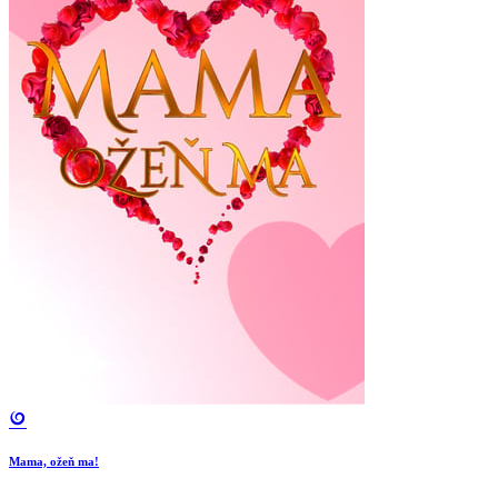
Mama, ožeň ma!