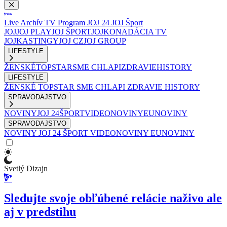
Live
Archív
TV Program
JOJ 24
JOJ Šport
JOJ
JOJ PLAY
JOJ ŠPORT
JOJKO
NADÁCIA TV
JOJ
KASTINGY
JOJ CZ
JOJ GROUP
LIFESTYLE
ŽENSKÉ
TOPSTAR
SME CHLAPI
ZDRAVIE
HISTORY
LIFESTYLE
ŽENSKÉ
TOPSTAR
SME CHLAPI
ZDRAVIE
HISTORY
SPRAVODAJSTVO
NOVINY
JOJ 24
ŠPORT
VIDEONOVINY
EUNOVINY
SPRAVODAJSTVO
NOVINY
JOJ 24
ŠPORT
VIDEONOVINY
EUNOVINY
Svetlý Dizajn
Sledujte svoje obľúbené relácie naživo ale
aj v predstihu