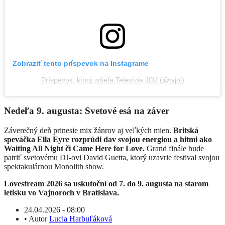
Zobraziť tento príspevok na Instagrame
Príspevok, ktorý zdieľa Televízia JOJ (@tvjoj)
Nedeľa 9. augusta: Svetové esá na záver
Záverečný deň prinesie mix žánrov aj veľkých mien.
Britská
speváčka
Ella Eyre
rozprúdi dav svojou energiou a hitmi ako
Waiting All Night či Came Here for Love.
Grand finále bude
patriť svetovému DJ-ovi
David Guetta
, ktorý uzavrie festival svojou
spektakulárnou Monolith show.
Lovestream 2026 sa uskutoční od 7. do 9. augusta na starom
letisku vo Vajnoroch v
Bratislava
.
24.04.2026 - 08:00
•
Autor
Lucia Harbuľáková