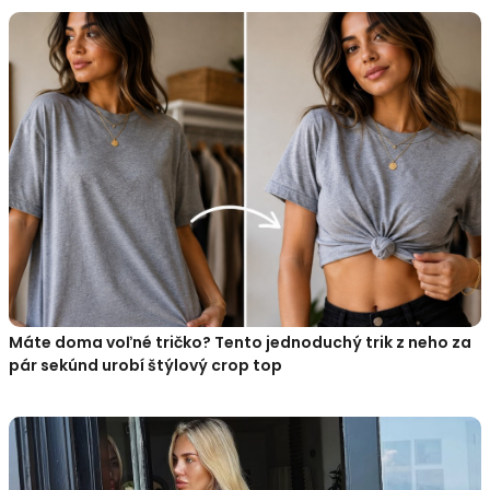
Máte doma voľné tričko? Tento jednoduchý trik z neho za
pár sekúnd urobí štýlový crop top