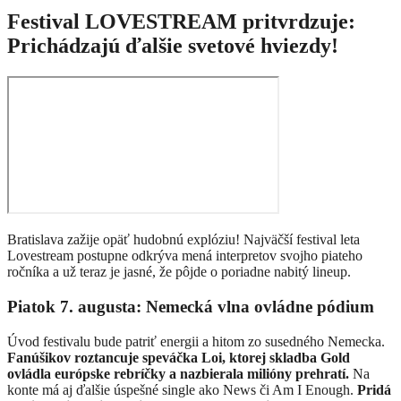
Festival LOVESTREAM pritvrdzuje:
Prichádzajú ďalšie svetové hviezdy!
Bratislava zažije opäť hudobnú explóziu! Najväčší festival leta
Lovestream postupne odkrýva mená interpretov svojho piateho
ročníka a už teraz je jasné, že pôjde o poriadne nabitý lineup.
Piatok 7. augusta: Nemecká vlna ovládne pódium
Úvod festivalu bude patriť energii a hitom zo susedného Nemecka.
Fanúšikov roztancuje speváčka
Loi
, ktorej skladba Gold
ovládla európske rebríčky a nazbierala milióny prehratí.
Na
konte má aj ďalšie úspešné single ako News či Am I Enough.
Pridá