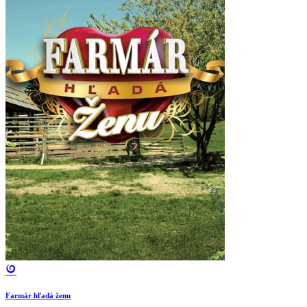
Farmár hľadá ženu