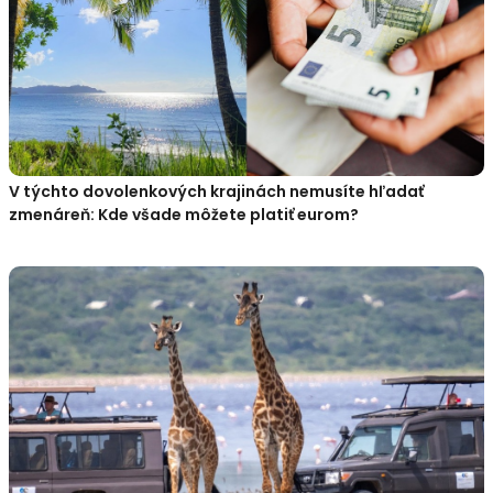
V týchto dovolenkových krajinách nemusíte hľadať
zmenáreň: Kde všade môžete platiť eurom?