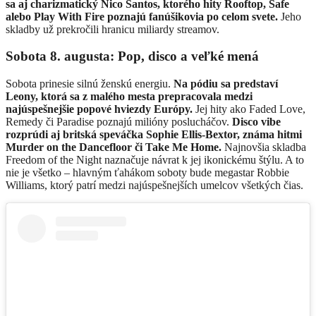
sa aj charizmatický
Nico Santos
, ktorého hity Rooftop, Safe
alebo Play With Fire poznajú fanúšikovia po celom svete.
Jeho
skladby už prekročili hranicu miliardy streamov.
Sobota 8. augusta: Pop, disco a veľké mená
Sobota prinesie silnú ženskú energiu.
Na pódiu sa predstaví
Leony
, ktorá sa z malého mesta prepracovala medzi
najúspešnejšie popové hviezdy Európy.
Jej hity ako Faded Love,
Remedy či Paradise poznajú milióny poslucháčov.
Disco vibe
rozprúdi aj britská speváčka
Sophie Ellis-Bextor
, známa hitmi
Murder on the Dancefloor či Take Me Home.
Najnovšia skladba
Freedom of the Night naznačuje návrat k jej ikonickému štýlu. A to
nie je všetko – hlavným ťahákom soboty bude megastar
Robbie
Williams
, ktorý patrí medzi najúspešnejších umelcov všetkých čias.