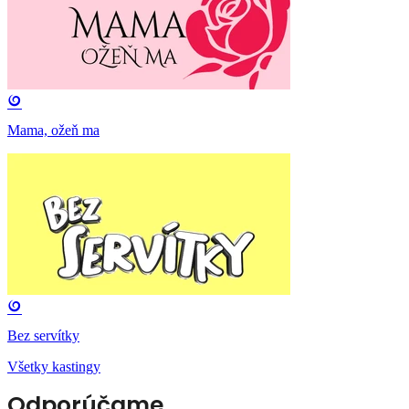
Mama, ožeň ma
Bez servítky
Všetky kastingy
Odporúčame