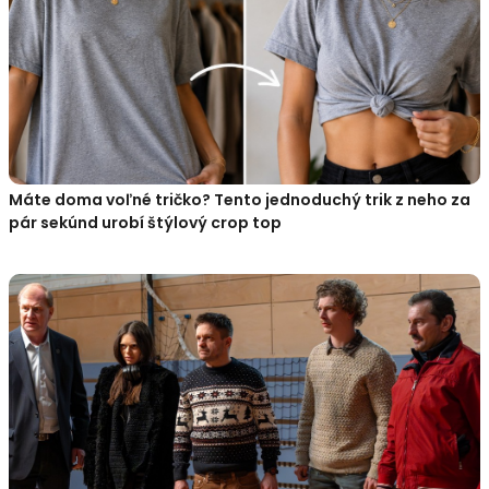
Máte doma voľné tričko? Tento jednoduchý trik z neho za
pár sekúnd urobí štýlový crop top