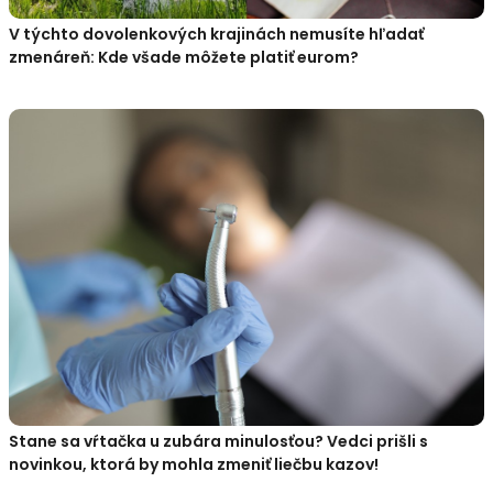
V týchto dovolenkových krajinách nemusíte hľadať
zmenáreň: Kde všade môžete platiť eurom?
Stane sa vŕtačka u zubára minulosťou? Vedci prišli s
novinkou, ktorá by mohla zmeniť liečbu kazov!