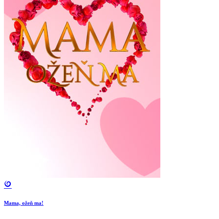
Mama, ožeň ma!