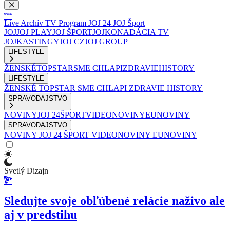
Live
Archív
TV Program
JOJ 24
JOJ Šport
JOJ
JOJ PLAY
JOJ ŠPORT
JOJKO
NADÁCIA TV
JOJ
KASTINGY
JOJ CZ
JOJ GROUP
LIFESTYLE
ŽENSKÉ
TOPSTAR
SME CHLAPI
ZDRAVIE
HISTORY
LIFESTYLE
ŽENSKÉ
TOPSTAR
SME CHLAPI
ZDRAVIE
HISTORY
SPRAVODAJSTVO
NOVINY
JOJ 24
ŠPORT
VIDEONOVINY
EUNOVINY
SPRAVODAJSTVO
NOVINY
JOJ 24
ŠPORT
VIDEONOVINY
EUNOVINY
Svetlý Dizajn
Sledujte svoje obľúbené relácie naživo ale
aj v predstihu