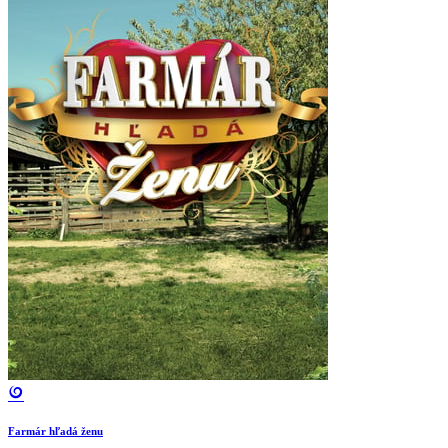
Farmár hľadá ženu