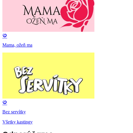
Mama, ožeň ma
Bez servítky
Všetky kastingy