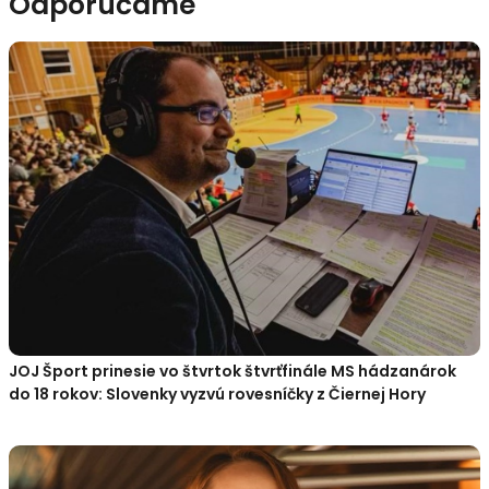
Odporúčame
JOJ Šport prinesie vo štvrtok štvrťfinále MS hádzanárok
do 18 rokov: Slovenky vyzvú rovesníčky z Čiernej Hory