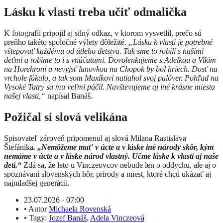
Lásku k vlasti treba učiť odmalička
K fotografii pripojil aj silný odkaz, v ktorom vysvetlil, prečo sú
preňho takéto spoločné výlety dôležité.
„Lásku k vlasti je potrebné
vštepovať každému od útleho detstva. Tak sme to robili s našimi
deťmi a robíme to i s vnúčatami. Dovolenkujeme s Adelkou a Vikim
na Horehroní a nevyjsť lanovkou na Chopok by bol hriech. Dosť na
vrchole fúkalo, a tak som Maxíkovi natiahol svoj pulóver. Pohľad na
Vysoké Tatry sa mu veľmi páčil. Navštevujeme aj iné krásne miesta
našej vlasti,“
napísal Banáš.
Požičal si slová velikána
Spisovateľ zároveň pripomenul aj slová Milana Rastislava
Štefánika
. „Nemôžeme mať v úcte a v láske iné národy skôr, kým
nemáme v úcte a v láske národ vlastný. Učme láske k vlasti aj naše
deti.“
Zdá sa, že leto u Vinczeovcov nebude len o oddychu, ale aj o
spoznávaní slovenských hôr, prírody a miest, ktoré chcú ukázať aj
najmladšej generácii.
23.07.2026 - 07:00
•
Autor
Michaela Rovenská
•
Tagy:
Jozef Banáš
,
Adela Vinczeová