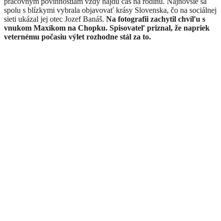
pracovným povinnostiam vždy nájdu čas na rodinu. Najnovšie sa
spolu s blízkymi vybrala objavovať krásy Slovenska, čo na sociálnej
sieti ukázal jej otec Jozef Banáš.
Na fotografii zachytil chvíľu s
vnukom Maxíkom na Chopku. Spisovateľ priznal, že napriek
veternému počasiu výlet rozhodne stál za to.