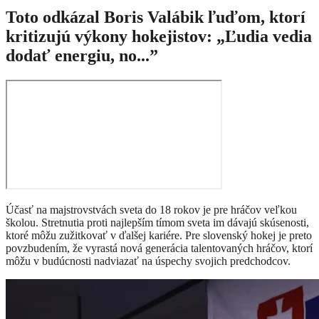
Toto odkázal Boris Valábik ľuďom, ktorí
kritizujú výkony hokejistov: „Ľudia vedia
dodať energiu, no...”
Účasť na majstrovstvách sveta do 18 rokov je pre hráčov veľkou
školou. Stretnutia proti najlepším tímom sveta im dávajú skúsenosti,
ktoré môžu zužitkovať v ďalšej kariére. Pre slovenský hokej je preto
povzbudením, že vyrastá nová generácia talentovaných hráčov, ktorí
môžu v budúcnosti nadviazať na úspechy svojich predchodcov.