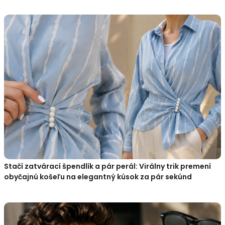
Stačí zatvárací špendlík a pár perál: Virálny trik premení
obyčajnú košeľu na elegantný kúsok za pár sekúnd