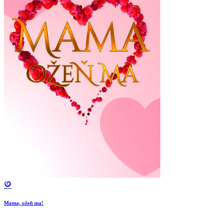
Mama, ožeň ma!