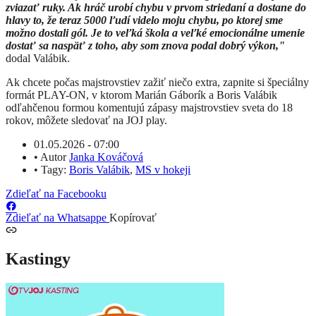
zviazať ruky. Ak hráč urobí chybu v prvom striedaní a dostane do
hlavy to, že teraz 5000 ľudí videlo moju chybu, po ktorej sme
možno dostali gól. Je to veľká škola a veľké emocionálne umenie
dostať sa naspäť z toho, aby som znova podal dobrý výkon,"
dodal Valábik.
Ak chcete počas majstrovstiev zažiť niečo extra, zapnite si špeciálny
formát PLAY-ON, v ktorom Marián Gáborík a Boris Valábik
odľahčenou formou komentujú zápasy majstrovstiev sveta do 18
rokov, môžete sledovať na JOJ play.
01.05.2026 - 07:00
•
Autor
Janka Kováčová
•
Tagy:
Boris Valábik
,
MS v hokeji
Zdieľať na Facebooku
Zdieľať na Whatsappe
Kopírovať
Kastingy