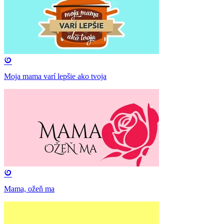
Moja mama varí lepšie ako tvoja
Mama, ožeň ma