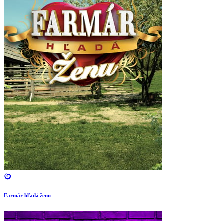
Farmár hľadá ženu