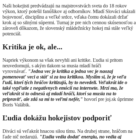
​Naši hokejisti predvádzajú na majstrovstvách sveta do 18 rokov
výkon, ktorý potešil fanúšikov aj odborníkov. Mladí Slováci ukázali
bojovnosť, disciplínu a veľké srdce, vďaka čomu dokázali držať
krok aj so silnými súpermi. Turnaj je pre nich cennou skúsenosťou a
zároveň dôkazom, že slovenský mládežnícky hokej má stále veľký
potenciál.
Kritika je ok, ale...
Napriek výkonom sa však nevyhli ani kritike. Ľudia si pritom
neuvedomujú, s akým tlakom sa musia mladí hráči
vyrovnávať.
"Jedna vec je kritika a jedna vec je naozaj
pomenovať veci a stáť si za tou kritikou. Myslím si, že je veľa
ľudí, ktorí tých hráčov kritizujú, by to nevedeli. Veľakrát ide o
také vypľutie z negatívnych emócií na internete. Mrzí ma, že
veľakrát si to odnesú aj mladí hráči, ktorí sa musia na to
pripraviť, ale zdá sa mi to veľmi nefér,"
hovorí pre joj.sk úprimne
Boris Valábik.
Ľudia dokážu hokejistov podporiť
Diváci sú veľakrát hnacou silou tímu. Na druhej strane, hráčom na
ľade nič nedarujú.
"Ľudia vedia dodať energiu, no vedia aj