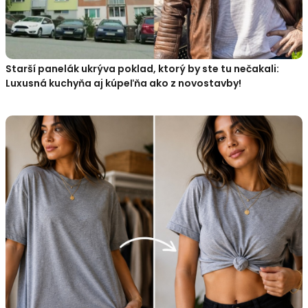
Starší panelák ukrýva poklad, ktorý by ste tu nečakali:
Luxusná kuchyňa aj kúpeľňa ako z novostavby!