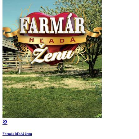
Farmár hľadá ženu