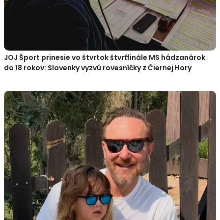
JOJ Šport prinesie vo štvrtok štvrťfinále MS hádzanárok
do 18 rokov: Slovenky vyzvú rovesníčky z Čiernej Hory