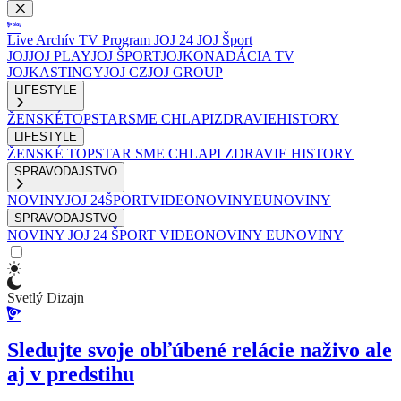
Live
Archív
TV Program
JOJ 24
JOJ Šport
JOJ
JOJ PLAY
JOJ ŠPORT
JOJKO
NADÁCIA TV
JOJ
KASTINGY
JOJ CZ
JOJ GROUP
LIFESTYLE
ŽENSKÉ
TOPSTAR
SME CHLAPI
ZDRAVIE
HISTORY
LIFESTYLE
ŽENSKÉ
TOPSTAR
SME CHLAPI
ZDRAVIE
HISTORY
SPRAVODAJSTVO
NOVINY
JOJ 24
ŠPORT
VIDEONOVINY
EUNOVINY
SPRAVODAJSTVO
NOVINY
JOJ 24
ŠPORT
VIDEONOVINY
EUNOVINY
Svetlý Dizajn
Sledujte svoje obľúbené relácie naživo ale
aj v predstihu