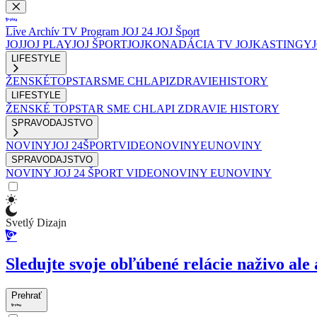
Live
Archív
TV Program
JOJ 24
JOJ Šport
JOJ
JOJ PLAY
JOJ ŠPORT
JOJKO
NADÁCIA TV JOJ
KASTINGY
LIFESTYLE
ŽENSKÉ
TOPSTAR
SME CHLAPI
ZDRAVIE
HISTORY
LIFESTYLE
ŽENSKÉ
TOPSTAR
SME CHLAPI
ZDRAVIE
HISTORY
SPRAVODAJSTVO
NOVINY
JOJ 24
ŠPORT
VIDEONOVINY
EUNOVINY
SPRAVODAJSTVO
NOVINY
JOJ 24
ŠPORT
VIDEONOVINY
EUNOVINY
Svetlý Dizajn
Sledujte svoje obľúbené relácie naživo ale 
Prehrať