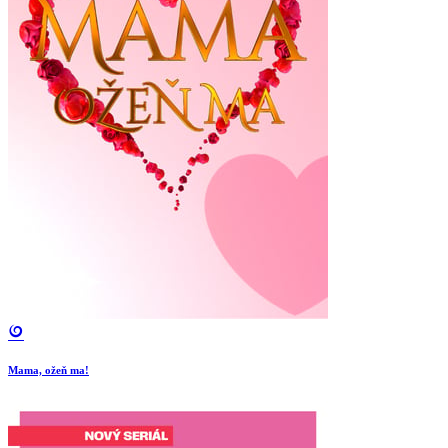
Mama, ožeň ma!