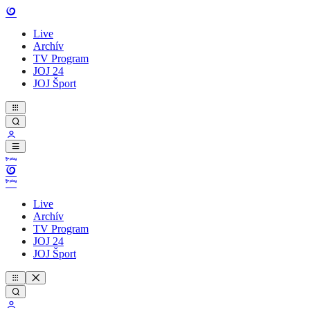
Live
Archív
TV Program
JOJ 24
JOJ Šport
Live
Archív
TV Program
JOJ 24
JOJ Šport