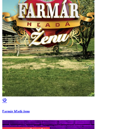
Farmár hľadá ženu