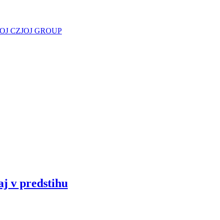
JOJ CZ
JOJ GROUP
aj v predstihu