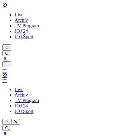
Live
Archív
TV Program
JOJ 24
JOJ Šport
Live
Archív
TV Program
JOJ 24
JOJ Šport