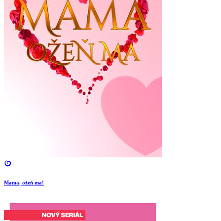
Mama, ožeň ma!