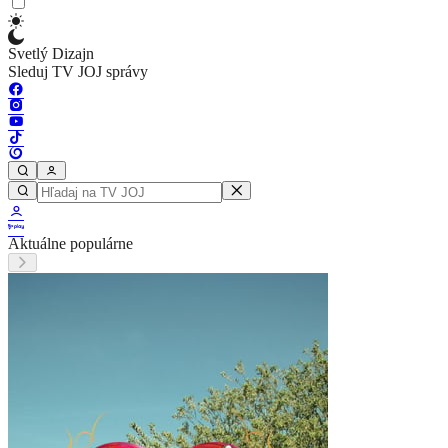
Svetlý Dizajn
Sleduj TV JOJ správy
Aktuálne populárne