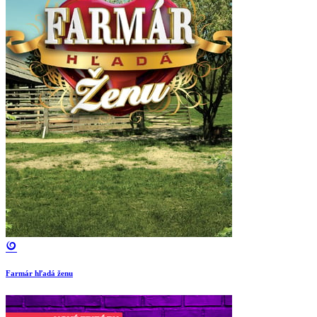
Farmár hľadá ženu