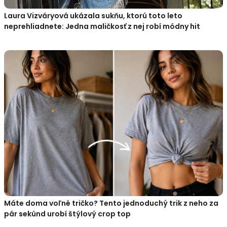
Laura Vizváryová ukázala sukňu, ktorú toto leto
neprehliadnete: Jedna maličkosť z nej robí módny hit
Máte doma voľné tričko? Tento jednoduchý trik z neho za
pár sekúnd urobí štýlový crop top