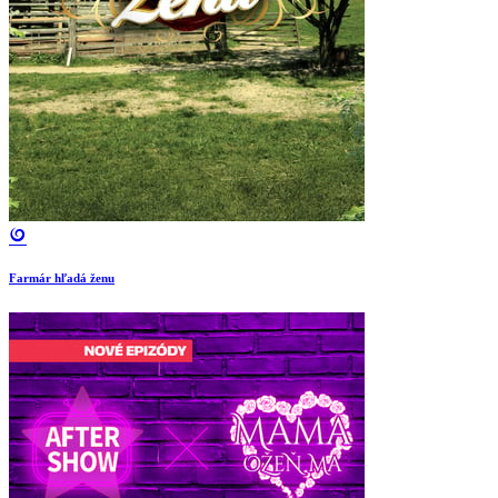
Farmár hľadá ženu