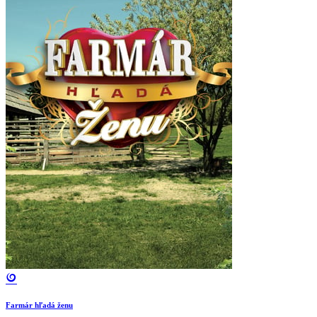
Farmár hľadá ženu