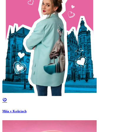
Miša v Košiciach