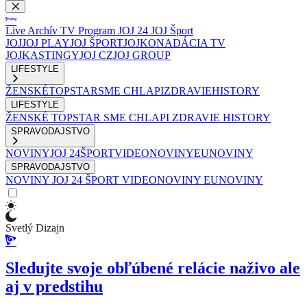
Live
Archív
TV Program
JOJ 24
JOJ Šport
JOJ
JOJ PLAY
JOJ ŠPORT
JOJKO
NADÁCIA TV
JOJ
KASTINGY
JOJ CZ
JOJ GROUP
LIFESTYLE
ŽENSKÉ
TOPSTAR
SME CHLAPI
ZDRAVIE
HISTORY
LIFESTYLE
ŽENSKÉ
TOPSTAR
SME CHLAPI
ZDRAVIE
HISTORY
SPRAVODAJSTVO
NOVINY
JOJ 24
ŠPORT
VIDEONOVINY
EUNOVINY
SPRAVODAJSTVO
NOVINY
JOJ 24
ŠPORT
VIDEONOVINY
EUNOVINY
Svetlý Dizajn
Sledujte svoje obľúbené relácie naživo ale
aj v predstihu