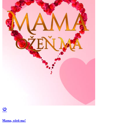
Mama, ožeň ma!