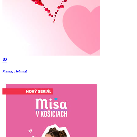
Mama, ožeň ma!