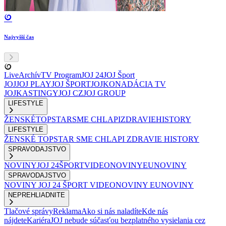
Najvyšší čas
Live
Archív
TV Program
JOJ 24
JOJ Šport
JOJ
JOJ PLAY
JOJ ŠPORT
JOJKO
NADÁCIA TV
JOJ
KASTINGY
JOJ CZ
JOJ GROUP
LIFESTYLE
ŽENSKÉ
TOPSTAR
SME CHLAPI
ZDRAVIE
HISTORY
LIFESTYLE
ŽENSKÉ
TOPSTAR
SME CHLAPI
ZDRAVIE
HISTORY
SPRAVODAJSTVO
NOVINY
JOJ 24
ŠPORT
VIDEONOVINY
EUNOVINY
SPRAVODAJSTVO
NOVINY
JOJ 24
ŠPORT
VIDEONOVINY
EUNOVINY
NEPREHLIADNITE
Tlačové správy
Reklama
Ako si nás naladíte
Kde nás
nájdete
Kariéra
JOJ nebude súčasťou bezplatného vysielania cez