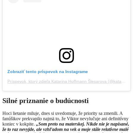
Zobraziť tento príspevok na Instagrame
Príspevok, ktorý zdieľa Katarina Hoffmann Šlesarova (@katarinaslesar)
Silné priznanie o budúcnosti
Hoci lietanie miluje, dnes si uvedomuje, že priority sa zmenili. A
fanúšikov prekvapilo najmä to, že Viktor nevylučuje ani definitívny
koniec v kokpite.
„Som preto na materskej. Nikde nie je napísané,
že to raz nevyjde, ale vzhľadom na vek a moje stále relatívne malé