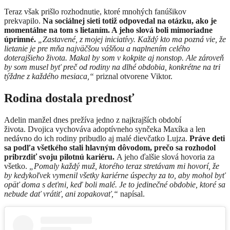
Teraz však prišlo rozhodnutie, ktoré mnohých fanúšikov
prekvapilo.
Na sociálnej sieti totiž odpovedal na otázku, ako je
momentálne na tom s lietaním. A jeho slová boli mimoriadne
úprimné.
„Zastavené, z mojej iniciatívy. Každý kto ma pozná vie, že
lietanie je pre mňa najväčšou vášňou a naplnením celého
doterajšieho života. Makal by som v kokpite aj nonstop. Ale zároveň
by som musel byť preč od rodiny na dlhé obdobia, konkrétne na tri
týždne z každého mesiaca,“
priznal otvorene Viktor.
Rodina dostala prednosť
Adelin manžel dnes prežíva jedno z najkrajších období
života. Dvojica vychováva adoptívneho synčeka Maxíka a len
nedávno do ich rodiny pribudlo aj malé dievčatko Lujza.
Práve deti
sa podľa všetkého stali hlavným dôvodom, prečo sa rozhodol
pribrzdiť svoju pilotnú kariéru.
A jeho ďalšie slová hovoria za
všetko.
„Pomaly každý muž, ktorého teraz stretávam mi hovorí, že
by kedykoľvek vymenil všetky kariérne úspechy za to, aby mohol byť
opäť doma s deťmi, keď boli malé. Je to jedinečné obdobie, ktoré sa
nebude dať vrátiť, ani zopakovať,“
napísal.