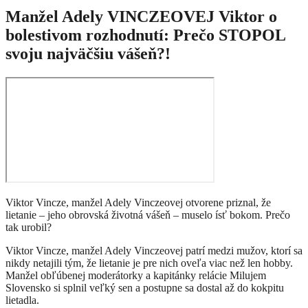
Manžel Adely VINCZEOVEJ Viktor o
bolestivom rozhodnutí: Prečo STOPOL
svoju najväčšiu vášeň?!
Viktor Vincze, manžel Adely Vinczeovej otvorene priznal, že
lietanie – jeho obrovská životná vášeň – muselo ísť bokom. Prečo
tak urobil?
Viktor Vincze, manžel Adely Vinczeovej patrí medzi mužov, ktorí sa
nikdy netajili tým, že lietanie je pre nich oveľa viac než len hobby.
Manžel obľúbenej moderátorky a kapitánky relácie Milujem
Slovensko si splnil veľký sen a postupne sa dostal až do kokpitu
lietadla.