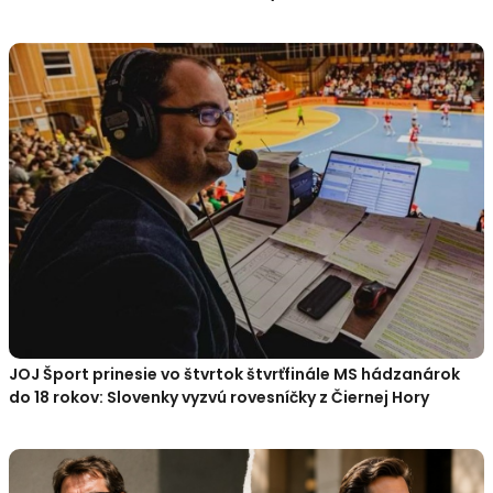
JOJ Šport prinesie vo štvrtok štvrťfinále MS hádzanárok
do 18 rokov: Slovenky vyzvú rovesníčky z Čiernej Hory