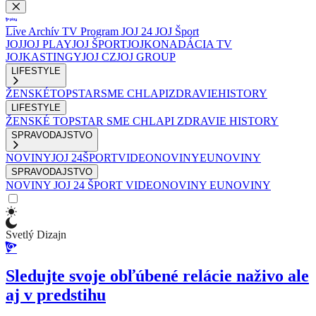
Live
Archív
TV Program
JOJ 24
JOJ Šport
JOJ
JOJ PLAY
JOJ ŠPORT
JOJKO
NADÁCIA TV
JOJ
KASTINGY
JOJ CZ
JOJ GROUP
LIFESTYLE
ŽENSKÉ
TOPSTAR
SME CHLAPI
ZDRAVIE
HISTORY
LIFESTYLE
ŽENSKÉ
TOPSTAR
SME CHLAPI
ZDRAVIE
HISTORY
SPRAVODAJSTVO
NOVINY
JOJ 24
ŠPORT
VIDEONOVINY
EUNOVINY
SPRAVODAJSTVO
NOVINY
JOJ 24
ŠPORT
VIDEONOVINY
EUNOVINY
Svetlý Dizajn
Sledujte svoje obľúbené relácie naživo ale
aj v predstihu