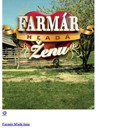
Farmár hľadá ženu