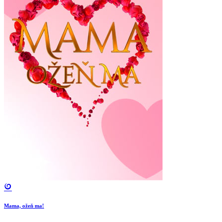
Mama, ožeň ma!