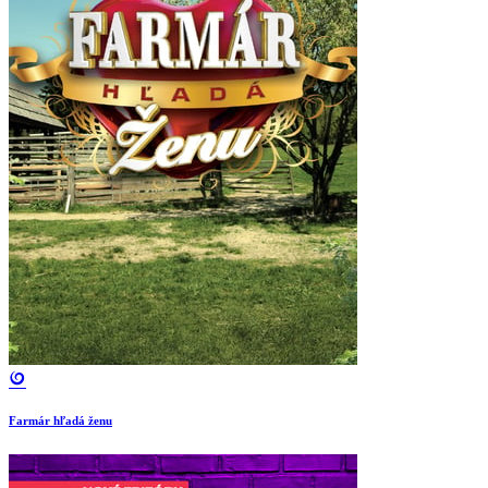
Farmár hľadá ženu