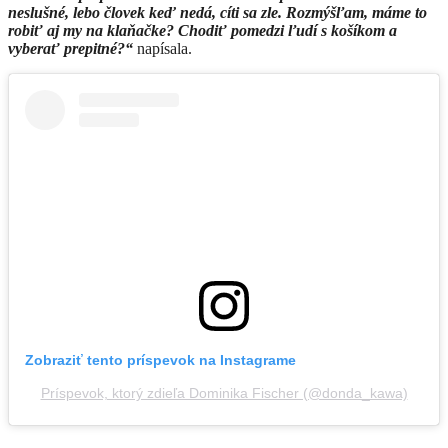
neslušné, lebo človek keď nedá, cíti sa zle. Rozmýšľam, máme to
robiť aj my na klaňačke? Chodiť pomedzi ľudí s košíkom a
vyberať prepitné?“
napísala.
Zobraziť tento príspevok na Instagrame
Príspevok, ktorý zdieľa Dominika Fischer (@donda_kawa)