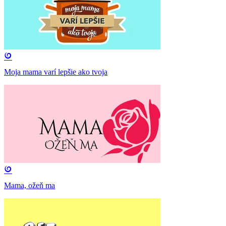
Moja mama varí lepšie ako tvoja
Mama, ožeň ma