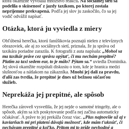
ktorá okamžite vyvolala množstvo reakcií
. Na sociálnej sieti sa
podelila o skúsenosť z jazdy taxíkom, po ktorej zostala
nepríjemne prekvapená.
Podľa jej slov ju zaskočilo, čo sa jej
vodič odvážil napísať.
Otázka, ktorá ju vyviedla z miery
Obľúbená herečka, ktorú fanúšikovia poznajú nielen z televíznych
obrazoviek, ale aj zo sociálnych sietí, priznala, že ju správa od
taxikára poriadne zarazila. K fotografii z auta napísala:
„Mohol sa
ma taxikár práve cez správu opýtať, či mu nechám prepitné?
Platím za taxi sedem eur, to je málo? Pýtam sa.“
uviedla Dominika.
Jej slová okamžite rozpútali diskusiu o tom, kde je hranica medzi
slušnosťou a nátlakom na zákazníka.
Mnohí jej dali za pravdu,
ďalší zas tvrdia, že prepitné je dnes už bežnou súčasťou
služieb.
Neprekáža jej prepitné, ale spôsob
Herečka zároveň vysvetlila, že jej nejde o samotné tringelty, ale o
spôsob, akým sa ich poskytovanie podľa nej začína automaticky
očakávať. A práve to jej prekáža čoraz viac.
„Plus najnovšie už aj v
kaviarňach mi pri platení dávajú možnosť, kde mám ťuknúť, či
nechávam prepitné a koľko. Pritom mi to príde nevhodné a