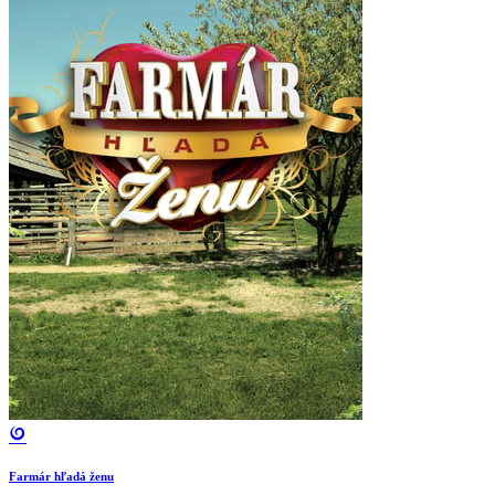
Farmár hľadá ženu