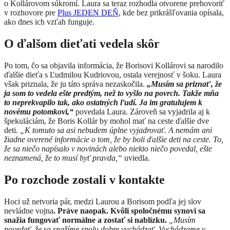
o Kollárovom súkromí. Laura sa teraz rozhodla otvorene prehovoriť
v rozhovore pre
Plus JEDEN DEŇ
, kde bez prikrášľovania opísala,
ako dnes ich vzťah funguje.
O ďalšom dieťati vedela skôr
Po tom, čo sa objavila informácia, že Borisovi Kollárovi sa narodilo
ďalšie dieťa s Ľudmilou Kudriovou, ostala verejnosť v šoku. Laura
však priznala, že ju táto správa nezaskočila.
„Musím sa priznať, že
ja som to vedela ešte predtým, než to vyšlo na povrch. Takže mňa
to neprekvapilo tak, ako ostatných ľudí. Ja im gratulujem k
novému potomkovi,“
povedala Laura. Zároveň sa vyjadrila aj k
špekuláciám, že Boris Kollár by mohol mať na ceste ďalšie dve
deti.
„K tomuto sa asi nebudem úplne vyjadrovať. A nemám ani
žiadne overené informácie o tom, že by boli ďalšie deti na ceste. To,
že sa niečo napísalo v novinách alebo niekto niečo povedal, ešte
neznamená, že to musí byť pravda,“
uviedla.
Po rozchode zostali v kontakte
Hoci už netvoria pár, medzi Laurou a Borisom podľa jej slov
nevládne vojna
. Práve naopak. Kvôli spoločnému synovi sa
snažia fungovať normálne a zostať si nablízku.
„Musím
povedať, že sa snažíme spolu dobre vychádzať. Vychádzame v