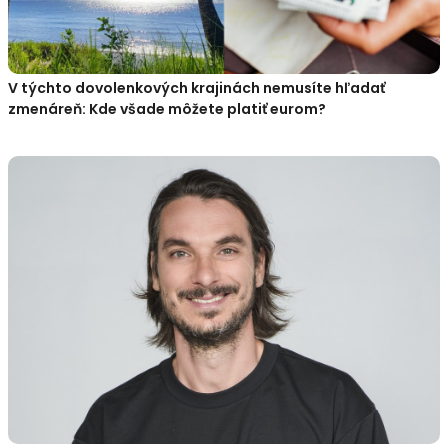
V týchto dovolenkových krajinách nemusíte hľadať
zmenáreň: Kde všade môžete platiť eurom?