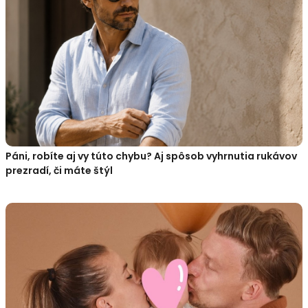
Páni, robíte aj vy túto chybu? Aj spôsob vyhrnutia rukávov
prezradí, či máte štýl