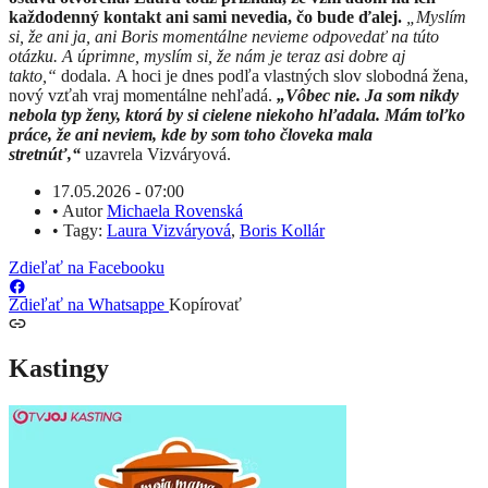
každodenný kontakt ani sami nevedia, čo bude ďalej.
„Myslím
si, že ani ja, ani Boris momentálne nevieme odpovedať na túto
otázku. A úprimne, myslím si, že nám je teraz asi dobre aj
takto,“
dodala. A hoci je dnes podľa vlastných slov slobodná žena,
nový vzťah vraj momentálne nehľadá.
„Vôbec nie. Ja som nikdy
nebola typ ženy, ktorá by si cielene niekoho hľadala. Mám toľko
práce, že ani neviem, kde by som toho človeka mala
stretnúť,“
uzavrela Vizváryová.
17.05.2026 - 07:00
•
Autor
Michaela Rovenská
•
Tagy:
Laura Vizváryová
,
Boris Kollár
Zdieľať na Facebooku
Zdieľať na Whatsappe
Kopírovať
Kastingy