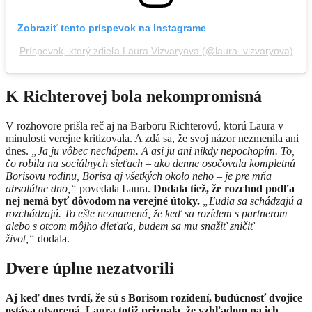
Zobraziť tento príspevok na Instagrame
Príspevok, ktorý zdieľa Laura Vizvaryova (@laura_vizvaryova)
K Richterovej bola nekompromisná
V rozhovore prišla reč aj na Barboru Richterovú, ktorú Laura v
minulosti verejne kritizovala. A zdá sa, že svoj názor nezmenila ani
dnes.
„Ja ju vôbec nechápem. A asi ju ani nikdy nepochopím. To,
čo robila na sociálnych sieťach – ako denne osočovala kompletnú
Borisovu rodinu, Borisa aj všetkých okolo neho – je pre mňa
absolútne dno,“
povedala Laura.
Dodala tiež, že rozchod podľa
nej nemá byť dôvodom na verejné útoky.
„Ľudia sa schádzajú a
rozchádzajú. To ešte neznamená, že keď sa rozídem s partnerom
alebo s otcom môjho dieťaťa, budem sa mu snažiť zničiť
život,“
dodala.
Dvere úplne nezatvorili
Aj keď dnes tvrdí, že sú s Borisom rozídení, budúcnosť dvojice
ostáva otvorená. Laura totiž priznala, že vzhľadom na ich