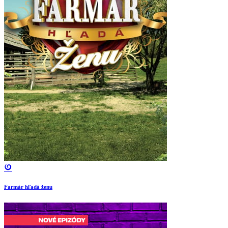
Farmár hľadá ženu