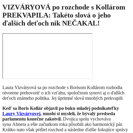
VIZVÁRYOVÁ po rozchode s Kollárom
PREKVAPILA: Takéto slová o jeho
ďalších deťoch nik NEČAKAL!
Laura Vizváryová sa po rozchode s Borisom Kollárom rozhodla
otvorene prehovoriť o ich vzťahu, spoločnom synovi aj o ďalších
deťoch známeho politika. Jej úprimné slová mnohých prekvapili
Keď sa Boris Kollár objavil po boku mladej podnikateľky
Laury Vizváryovej
, mnohí si mysleli, že bývalý predseda
parlamentu konečne zakotvil.
Dvojica spolu vychováva
syna Abnera a ešte začiatkom roka pôsobili ako harmonický pár.
Krátko nato však prišiel rozchod a následne ďalšie šokujúce správy