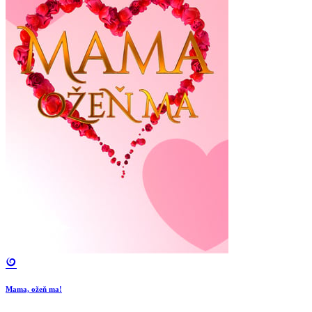
Mama, ožeň ma!