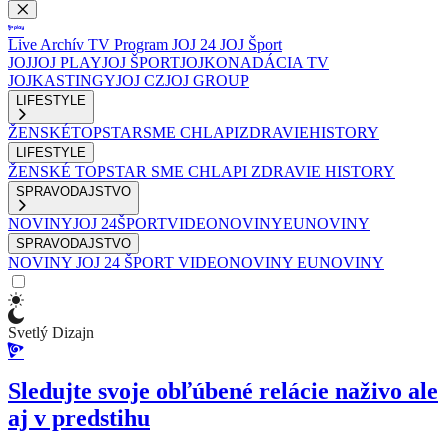
Live
Archív
TV Program
JOJ 24
JOJ Šport
JOJ
JOJ PLAY
JOJ ŠPORT
JOJKO
NADÁCIA TV
JOJ
KASTINGY
JOJ CZ
JOJ GROUP
LIFESTYLE
ŽENSKÉ
TOPSTAR
SME CHLAPI
ZDRAVIE
HISTORY
LIFESTYLE
ŽENSKÉ
TOPSTAR
SME CHLAPI
ZDRAVIE
HISTORY
SPRAVODAJSTVO
NOVINY
JOJ 24
ŠPORT
VIDEONOVINY
EUNOVINY
SPRAVODAJSTVO
NOVINY
JOJ 24
ŠPORT
VIDEONOVINY
EUNOVINY
Svetlý Dizajn
Sledujte svoje obľúbené relácie naživo ale
aj v predstihu