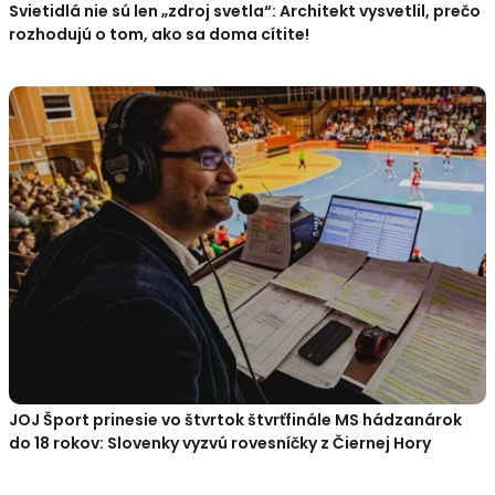
Svietidlá nie sú len „zdroj svetla“: Architekt vysvetlil, prečo
rozhodujú o tom, ako sa doma cítite!
JOJ Šport prinesie vo štvrtok štvrťfinále MS hádzanárok
do 18 rokov: Slovenky vyzvú rovesníčky z Čiernej Hory