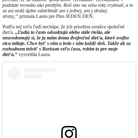
podstate rovnako ako predtým. Boli sme na seba roky zvyknutí, a to
sa asi nedá úplne odstrihnúť ani z jednej, ani z druhej
strany,“
priznala Laura pre Plus JEDEN DEŇ.
Podľa nej veľa ľudí nechápe, že ich prioritou zostáva spoločné
dieťa.
„Ľudia to často odsudzujú alebo stále riešia, ale
neuvedomujú si, že ja mám doma dvojročné dieťa, ktoré svojho
otca miluje. Chce byť s ním a bolo s ním každý deň. Takže ak sa
rozhodnem tráviť s Borisom veľa času, robím to pre moje
dieťa,“
vysvetlila Laura.