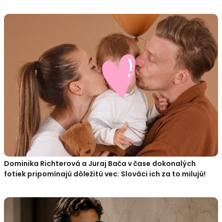
Dominika Richterová a Juraj Bača v čase dokonalých
fotiek pripomínajú dôležitú vec: Slováci ich za to milujú!