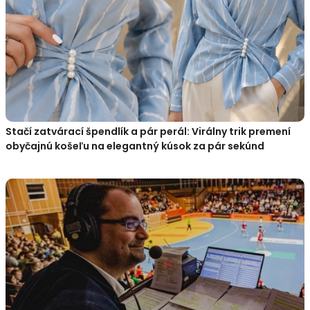
Stačí zatvárací špendlík a pár perál: Virálny trik premení
obyčajnú košeľu na elegantný kúsok za pár sekúnd