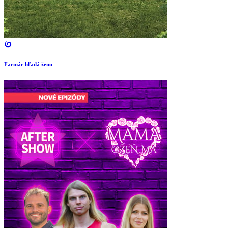
Farmár hľadá ženu