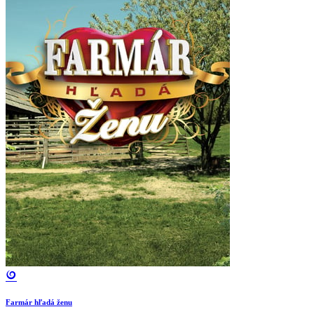
Farmár hľadá ženu