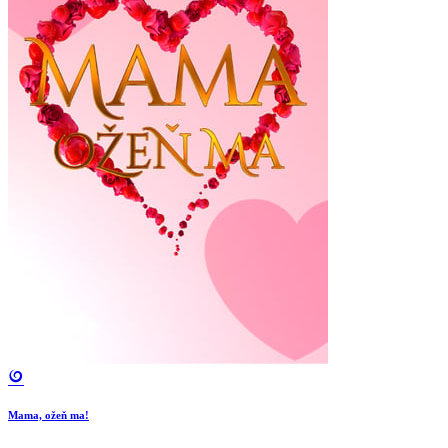
Mama, ožeň ma!