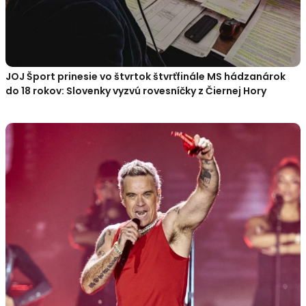
JOJ Šport prinesie vo štvrtok štvrťfinále MS hádzanárok
do 18 rokov: Slovenky vyzvú rovesníčky z Čiernej Hory