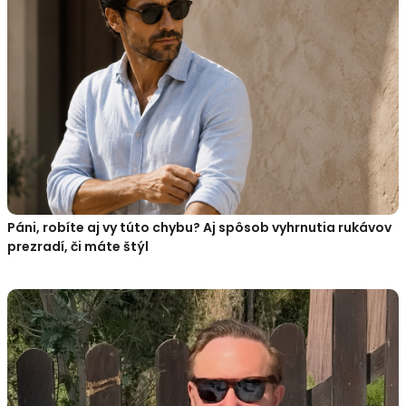
Páni, robíte aj vy túto chybu? Aj spôsob vyhrnutia rukávov
prezradí, či máte štýl