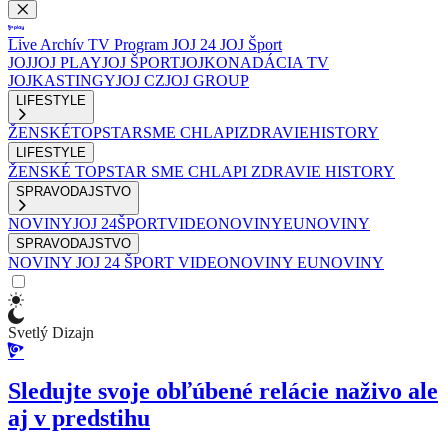
Live
Archív
TV Program
JOJ 24
JOJ Šport
JOJ
JOJ PLAY
JOJ ŠPORT
JOJKO
NADÁCIA TV
JOJ
KASTINGY
JOJ CZ
JOJ GROUP
LIFESTYLE
ŽENSKÉ
TOPSTAR
SME CHLAPI
ZDRAVIE
HISTORY
LIFESTYLE
ŽENSKÉ
TOPSTAR
SME CHLAPI
ZDRAVIE
HISTORY
SPRAVODAJSTVO
NOVINY
JOJ 24
ŠPORT
VIDEONOVINY
EUNOVINY
SPRAVODAJSTVO
NOVINY
JOJ 24
ŠPORT
VIDEONOVINY
EUNOVINY
Svetlý Dizajn
Sledujte svoje obľúbené relácie naživo ale
aj v predstihu