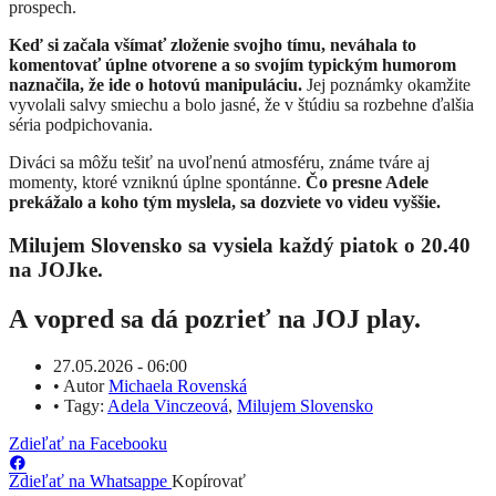
prospech.
Keď si začala všímať zloženie svojho tímu, neváhala to
komentovať úplne otvorene a so svojím typickým humorom
naznačila, že ide o hotovú manipuláciu.
Jej poznámky okamžite
vyvolali salvy smiechu a bolo jasné, že v štúdiu sa rozbehne ďalšia
séria podpichovania.
Diváci sa môžu tešiť na uvoľnenú atmosféru, známe tváre aj
momenty, ktoré vzniknú úplne spontánne.
Čo presne Adele
prekážalo a koho tým myslela, sa dozviete vo videu vyššie.
Milujem Slovensko sa vysiela každý piatok o 20.40
na JOJke.
A vopred sa dá pozrieť na JOJ play.
27.05.2026 - 06:00
•
Autor
Michaela Rovenská
•
Tagy:
Adela Vinczeová
,
Milujem Slovensko
Zdieľať na Facebooku
Zdieľať na Whatsappe
Kopírovať