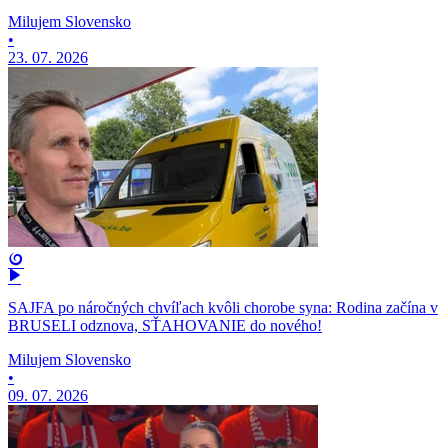
Milujem Slovensko
•
23. 07. 2026
SAJFA po náročných chvíľach kvôli chorobe syna: Rodina začína v
BRUSELI odznova, SŤAHOVANIE do nového!
Milujem Slovensko
•
09. 07. 2026