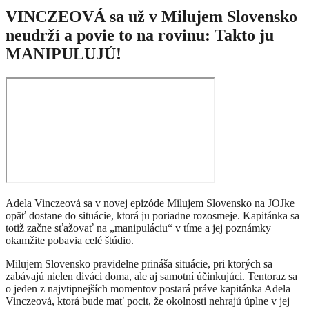
VINCZEOVÁ sa už v Milujem Slovensko
neudrží a povie to na rovinu: Takto ju
MANIPULUJÚ!
Adela Vinczeová sa v novej epizóde Milujem Slovensko na JOJke
opäť dostane do situácie, ktorá ju poriadne rozosmeje. Kapitánka sa
totiž začne sťažovať na „manipuláciu“ v tíme a jej poznámky
okamžite pobavia celé štúdio.
Milujem Slovensko pravidelne prináša situácie, pri ktorých sa
zabávajú nielen diváci doma, ale aj samotní účinkujúci. Tentoraz sa
o jeden z najvtipnejších momentov postará práve kapitánka Adela
Vinczeová, ktorá bude mať pocit, že okolnosti nehrajú úplne v jej