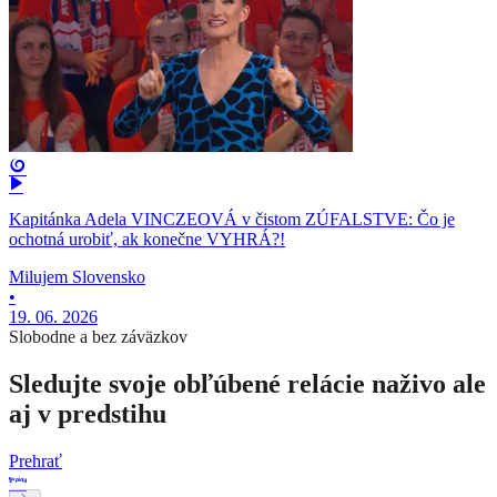
Kapitánka Adela VINCZEOVÁ v čistom ZÚFALSTVE: Čo je
ochotná urobiť, ak konečne VYHRÁ?!
Milujem Slovensko
•
19. 06. 2026
Slobodne a bez záväzkov
Sledujte svoje obľúbené relácie naživo ale
aj v predstihu
Prehrať