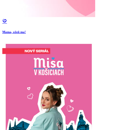
Mama, ožeň ma!