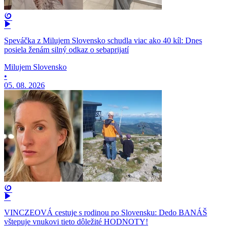
Speváčka z Milujem Slovensko schudla viac ako 40 kíl: Dnes
posiela ženám silný odkaz o sebaprijatí
Milujem Slovensko
•
05. 08. 2026
VINCZEOVÁ cestuje s rodinou po Slovensku: Dedo BANÁŠ
vštepuje vnukovi tieto dôležité HODNOTY!