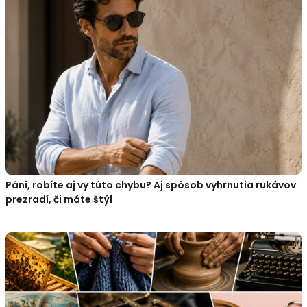
Páni, robíte aj vy túto chybu? Aj spôsob vyhrnutia rukávov
prezradí, či máte štýl