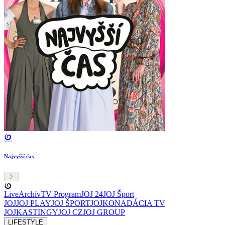
Najvyšší čas
Live
Archív
TV Program
JOJ 24
JOJ Šport
JOJ
JOJ PLAY
JOJ ŠPORT
JOJKO
NADÁCIA TV
JOJ
KASTINGY
JOJ CZ
JOJ GROUP
LIFESTYLE