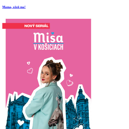
Mama, ožeň ma!