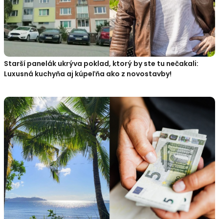
Starší panelák ukrýva poklad, ktorý by ste tu nečakali:
Luxusná kuchyňa aj kúpeľňa ako z novostavby!