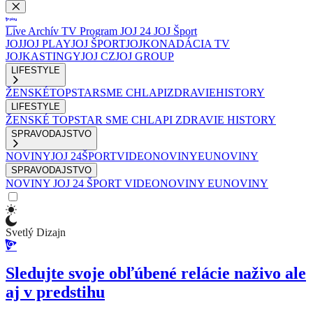
Live
Archív
TV Program
JOJ 24
JOJ Šport
JOJ
JOJ PLAY
JOJ ŠPORT
JOJKO
NADÁCIA TV
JOJ
KASTINGY
JOJ CZ
JOJ GROUP
LIFESTYLE
ŽENSKÉ
TOPSTAR
SME CHLAPI
ZDRAVIE
HISTORY
LIFESTYLE
ŽENSKÉ
TOPSTAR
SME CHLAPI
ZDRAVIE
HISTORY
SPRAVODAJSTVO
NOVINY
JOJ 24
ŠPORT
VIDEONOVINY
EUNOVINY
SPRAVODAJSTVO
NOVINY
JOJ 24
ŠPORT
VIDEONOVINY
EUNOVINY
Svetlý Dizajn
Sledujte svoje obľúbené relácie naživo ale
aj v predstihu