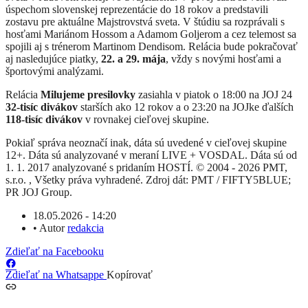
úspechom slovenskej reprezentácie do 18 rokov a predstavili
zostavu pre aktuálne Majstrovstvá sveta. V štúdiu sa rozprávali s
hosťami Mariánom Hossom a Adamom Goljerom a cez telemost sa
spojili aj s trénerom Martinom Dendisom. Relácia bude pokračovať
aj nasledujúce piatky,
22. a 29. mája
, vždy s novými hosťami a
športovými analýzami.
Relácia
Milujeme presilovky
zasiahla v piatok o 18:00 na JOJ 24
32-tisíc divákov
starších ako 12 rokov a o 23:20 na JOJke ďalších
118-tisíc divákov
v rovnakej cieľovej skupine.
Pokiaľ správa neoznačí inak, dáta sú uvedené v cieľovej skupine
12+. Dáta sú analyzované v meraní LIVE + VOSDAL. Dáta sú od
1. 1. 2017 analyzované s pridaním HOSTÍ. © 2004 - 2026 PMT,
s.r.o. , Všetky práva vyhradené. Zdroj dát: PMT / FIFTY5BLUE;
PR JOJ Group.
18.05.2026 - 14:20
•
Autor
redakcia
Zdieľať na Facebooku
Zdieľať na Whatsappe
Kopírovať