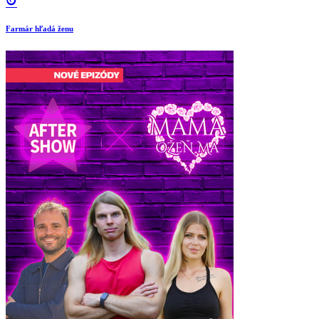
Farmár hľadá ženu