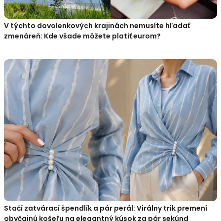
V týchto dovolenkových krajinách nemusíte hľadať
zmenáreň: Kde všade môžete platiť eurom?
Stačí zatvárací špendlík a pár perál: Virálny trik premení
obyčajnú košeľu na elegantný kúsok za pár sekúnd