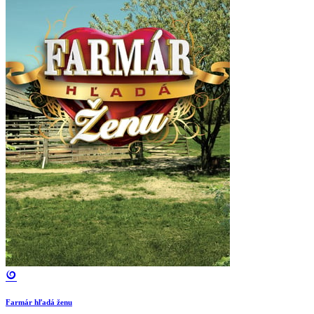
Farmár hľadá ženu