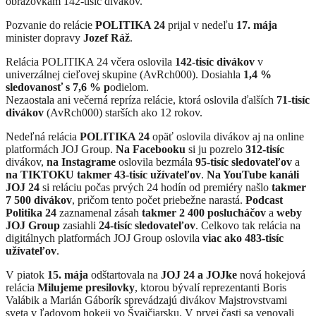
obrazovkám 142-tisíc divákov.
Pozvanie do relácie
POLITIKA 24
prijal v nedeľu
17. mája
minister dopravy
Jozef Ráž
.
Relácia POLITIKA 24 včera oslovila
142-tisíc divákov
v
univerzálnej cieľovej skupine (AvRch000). Dosiahla
1,4 %
sledovanosť s
7,6 % p
odielom.
Nezaostala ani večerná repríza relácie, ktorá oslovila ďalších
71-tisíc
divákov
(AvRch000) starších ako 12 rokov.
Nedeľná relácia
POLITIKA 24
opäť oslovila divákov aj na online
platformách JOJ Group.
Na Facebooku
si ju pozrelo
312-tisíc
divákov,
na Instagrame
oslovila bezmála
95-tisíc sledovateľov
a
na TIKTOKU
takmer 43-tisíc užívateľov
.
Na YouTube kanáli
JOJ 24
si reláciu počas prvých 24 hodín od premiéry našlo
takmer
7 500 divákov
, pričom tento počet priebežne narastá.
Podcast
Politika 24
zaznamenal zásah
takmer 2 400 poslucháčov
a
weby
JOJ Group
zasiahli
24-tisíc sledovateľov
. Celkovo tak relácia na
digitálnych platformách JOJ Group oslovila
viac ako
483-tisíc
užívateľov
.
V piatok
15. mája
odštartovala na
JOJ 24 a JOJke
nová hokejová
relácia
Milujeme presilovky
, ktorou bývalí reprezentanti Boris
Valábik a Marián Gáborík sprevádzajú divákov Majstrovstvami
sveta v ľadovom hokeji vo Švajčiarsku. V prvej časti sa venovali