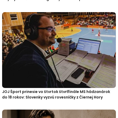
JOJ Šport prinesie vo štvrtok štvrťfinále MS hádzanárok
do 18 rokov: Slovenky vyzvú rovesníčky z Čiernej Hory