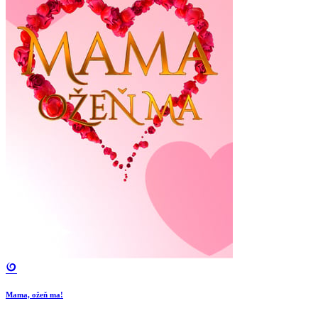
Mama, ožeň ma!