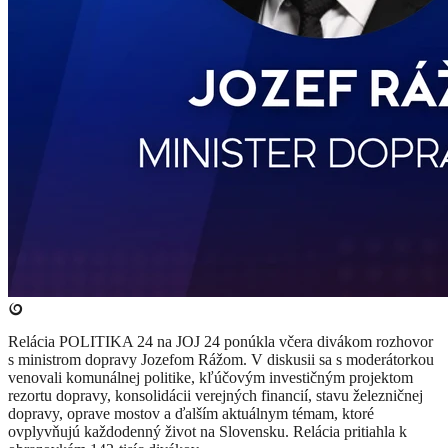
Relácia POLITIKA 24 na JOJ 24 ponúkla včera divákom rozhovor
s ministrom dopravy Jozefom Rážom. V diskusii sa s moderátorkou
venovali komunálnej politike, kľúčovým investičným projektom
rezortu dopravy, konsolidácii verejných financií, stavu železničnej
dopravy, oprave mostov a ďalším aktuálnym témam, ktoré
ovplyvňujú každodenný život na Slovensku. Relácia pritiahla k