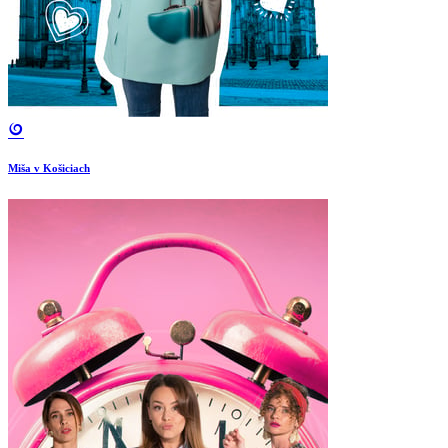
Miša v Košiciach