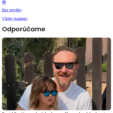
Bez servítky
Všetky kastingy
Odporúčame