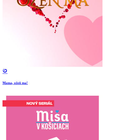
Mama, ožeň ma!