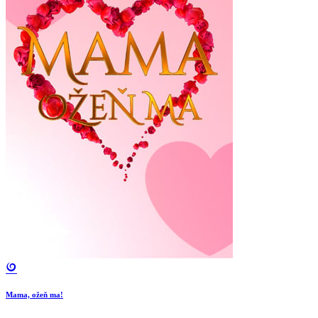
Mama, ožeň ma!