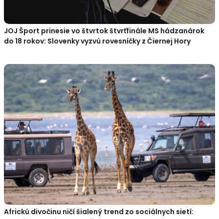
JOJ Šport prinesie vo štvrtok štvrťfinále MS hádzanárok
do 18 rokov: Slovenky vyzvú rovesníčky z Čiernej Hory
Africkú divočinu ničí šialený trend zo sociálnych sietí: