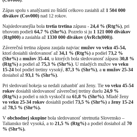
Zápas spolu s analýzami zo štúdií celkovo zasiahli až
1 504 000
divákov (Cov000)
nad 12 rokov.
Najsledovanejšia bola
tretia tretina
zápasu -
24,4 % (Rtg%)
, pri
trhovom podieli
64,7 % (Shr%)
. Pozrelo si ju
1 121 000 divákov
(
Rtg000)
a zasiahla až
1330 000 divákov (AvRch(000))
.
Záverečná tretina zápasu zaujala najviac
mužov vo veku 45-54,
ktorí dosiahli sledovanosť až
34,1 % (Rtg%)
a podiel
73,2 %
(Shr%)
a
mužov 35-44
, u ktorých bola sledovanosť zápasu
30,8 %
(Rtg%)
a podiel až
75,3 % (Shr%)
. U mladých mužov
vo veku
15-24
bol podiel tretiny vysoký,
87,3 % (Shr%)
, a
u mužov 25-34
dosiahol až
93,1 % (Shr%)
.
Pri sledovaní hokeja sa nedali zahanbiť ani ženy. Tie
vo veku 45-54
rokov
dosiahli sledovanosť záverečnej tretiny duelu
24,9 %
(Rtg%)
a podiel u nich vyskočil na
61,8 % (Shr%)
. Mladé ženy
vo veku 25-34 rokov
dosiahli podiel
73,5 % (Shr%)
a
ženy 15-24
až
78,5 % (Shr%).
V
obchodnej skupine
bola sledovanosť stretnutia Slovensko –
Taliansko tiež vysoká, a to
21,5 % (Rtg%)
a podiel dosiahol až
70
% (Shr%).