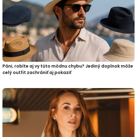
Páni, robíte aj vy túto módnu chybu? Jediný doplnok môže
celý outfit zachrániť aj pokaziť