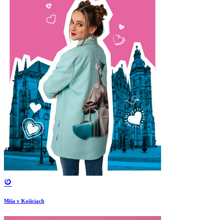
Miša v Košiciach