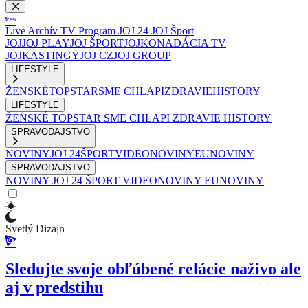
Live
Archív
TV Program
JOJ 24
JOJ Šport
JOJ
JOJ PLAY
JOJ ŠPORT
JOJKO
NADÁCIA TV
JOJ
KASTINGY
JOJ CZ
JOJ GROUP
LIFESTYLE
ŽENSKÉ
TOPSTAR
SME CHLAPI
ZDRAVIE
HISTORY
LIFESTYLE
ŽENSKÉ
TOPSTAR
SME CHLAPI
ZDRAVIE
HISTORY
SPRAVODAJSTVO
NOVINY
JOJ 24
ŠPORT
VIDEONOVINY
EUNOVINY
SPRAVODAJSTVO
NOVINY
JOJ 24
ŠPORT
VIDEONOVINY
EUNOVINY
Svetlý Dizajn
Sledujte svoje obľúbené relácie naživo ale
aj v predstihu