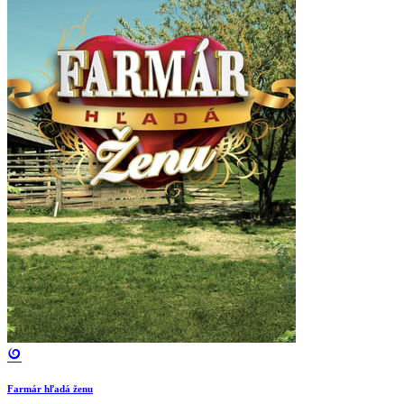
Farmár hľadá ženu