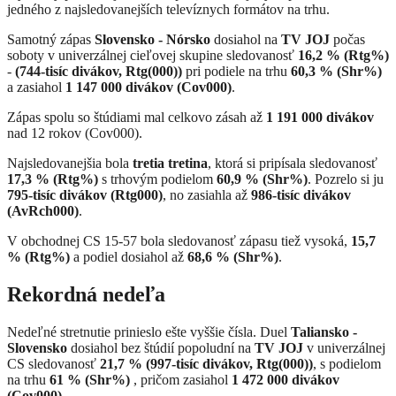
jedného z najsledovanejších televíznych formátov na trhu.
Samotný zápas
Slovensko - Nórsko
dosiahol na
TV JOJ
počas
soboty v univerzálnej cieľovej skupine sledovanosť
16,2 % (Rtg%)
-
(744-tisíc divákov, Rtg(000))
pri podiele na trhu
60,3 % (Shr%)
a zasiahol
1 147 000 divákov (Cov000)
.
Zápas spolu so štúdiami mal celkovo zásah až
1 191 000 divákov
nad 12 rokov (Cov000).
Najsledovanejšia bola
tretia tretina
, ktorá si pripísala sledovanosť
17,3 % (Rtg%)
s trhovým podielom
60,9 % (Shr%)
. Pozrelo si ju
795-tisíc divákov (Rtg000)
, no zasiahla až
986-tisíc divákov
(AvRch000)
.
V obchodnej CS 15-57 bola sledovanosť zápasu tiež vysoká,
15,7
% (Rtg%)
a podiel dosiahol až
68,6 % (Shr%)
.
Rekordná nedeľa
Nedeľné stretnutie prinieslo ešte vyššie čísla. Duel
Taliansko -
Slovensko
dosiahol bez štúdií popoludní na
TV JOJ
v univerzálnej
CS sledovanosť
21,7 % (997-tisíc divákov, Rtg(000))
, s podielom
na trhu
61 % (Shr%)
, pričom zasiahol
1 472 000 divákov
(Cov000)
.