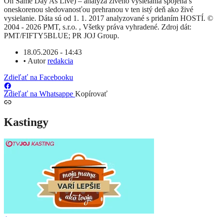
On Same Day As Live) – analýza živého vysielania spojená s
oneskorenou sledovanosťou prehranou v ten istý deň ako živé
vysielanie. Dáta sú od 1. 1. 2017 analyzované s pridaním HOSTÍ. ©
2004 - 2026 PMT, s.r.o. , Všetky práva vyhradené. Zdroj dát:
PMT/FIFTY5BLUE; PR JOJ Group.
18.05.2026 - 14:43
•
Autor
redakcia
Zdieľať na Facebooku
Zdieľať na Whatsappe
Kopírovať
Kastingy