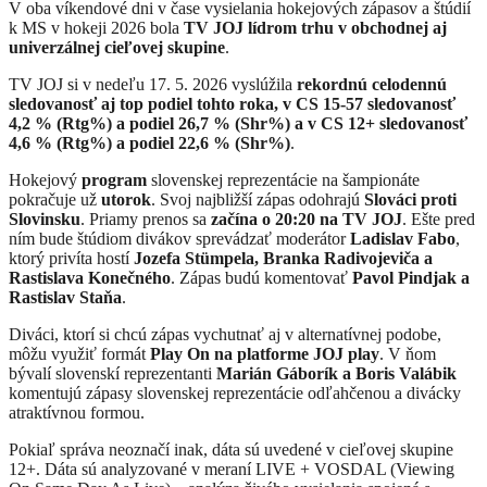
V oba víkendové dni v čase vysielania hokejových zápasov a štúdií
k MS v hokeji 2026 bola
TV JOJ lídrom trhu v obchodnej aj
univerzálnej cieľovej skupine
.
TV JOJ si v nedeľu 17. 5. 2026 vyslúžila
rekordnú celodennú
sledovanosť aj top podiel tohto roka, v CS 15-57 sledovanosť
4,2 % (Rtg%) a podiel 26,7 % (Shr%) a v CS 12+ sledovanosť
4,6 % (Rtg%) a podiel 22,6 % (Shr%)
.
Hokejový
program
slovenskej reprezentácie na šampionáte
pokračuje už
utorok
. Svoj najbližší zápas odohrajú
Slováci proti
Slovinsku
. Priamy prenos sa
začína o 20:20 na TV JOJ
. Ešte pred
ním bude štúdiom divákov sprevádzať moderátor
Ladislav Fabo
,
ktorý privíta hostí
Jozefa Stümpela, Branka Radivojeviča a
Rastislava Konečného
. Zápas budú komentovať
Pavol Pindjak a
Rastislav Staňa
.
Diváci, ktorí si chcú zápas vychutnať aj v alternatívnej podobe,
môžu využiť formát
Play On na platforme JOJ play
. V ňom
bývalí slovenskí reprezentanti
Marián Gáborík a Boris Valábik
komentujú zápasy slovenskej reprezentácie odľahčenou a divácky
atraktívnou formou.
Pokiaľ správa neoznačí inak, dáta sú uvedené v cieľovej skupine
12+. Dáta sú analyzované v meraní LIVE + VOSDAL (Viewing