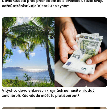
David Guetta pred príchodom na Slovensko ukázal svoju
nežnú stránku: Zdieľal fotku so synom
V týchto dovolenkových krajinách nemusíte hľadať
zmenáreň: Kde všade môžete platiť eurom?