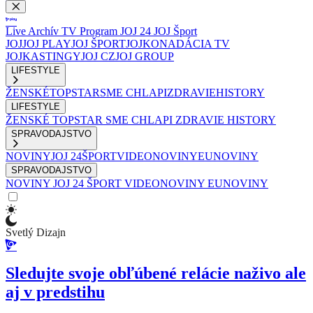
Live
Archív
TV Program
JOJ 24
JOJ Šport
JOJ
JOJ PLAY
JOJ ŠPORT
JOJKO
NADÁCIA TV
JOJ
KASTINGY
JOJ CZ
JOJ GROUP
LIFESTYLE
ŽENSKÉ
TOPSTAR
SME CHLAPI
ZDRAVIE
HISTORY
LIFESTYLE
ŽENSKÉ
TOPSTAR
SME CHLAPI
ZDRAVIE
HISTORY
SPRAVODAJSTVO
NOVINY
JOJ 24
ŠPORT
VIDEONOVINY
EUNOVINY
SPRAVODAJSTVO
NOVINY
JOJ 24
ŠPORT
VIDEONOVINY
EUNOVINY
Svetlý Dizajn
Sledujte svoje obľúbené relácie naživo ale
aj v predstihu