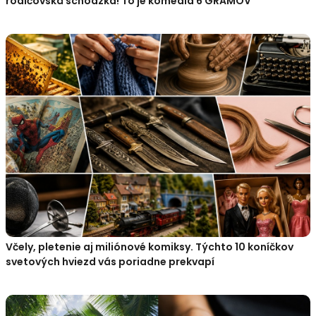
rodičovská schôdzka! To je komédia 6 GRAMOV
Včely, pletenie aj miliónové komiksy. Týchto 10 koníčkov
svetových hviezd vás poriadne prekvapí