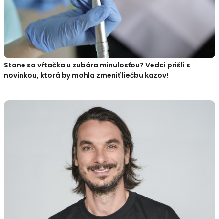
Stane sa vŕtačka u zubára minulosťou? Vedci prišli s
novinkou, ktorá by mohla zmeniť liečbu kazov!