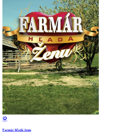
Farmár hľadá ženu