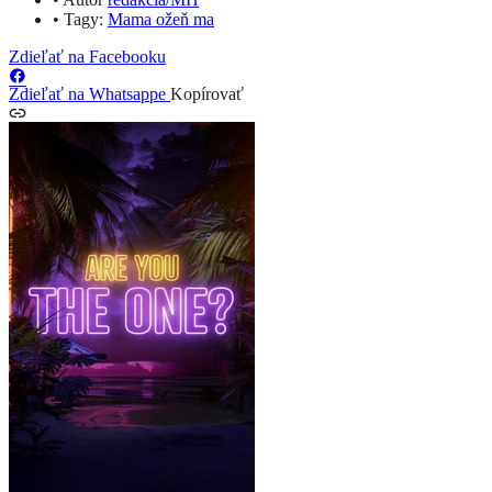
•
Tagy:
Mama ožeň ma
Zdieľať na Facebooku
Zdieľať na Whatsappe
Kopírovať