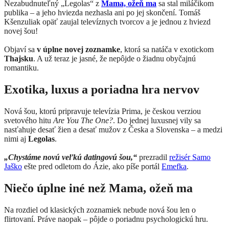
Nezabudnuteľný „Legolas“ z
Mama, ožeň ma
sa stal miláčikom
publika – a jeho hviezda nezhasla ani po jej skončení. Tomáš
Kšenzuliak opäť zaujal televíznych tvorcov a je jednou z hviezd
novej šou!
Objaví sa
v úplne novej zoznamke
, ktorá sa natáča v exotickom
Thajsku
. A už teraz je jasné, že nepôjde o žiadnu obyčajnú
romantiku.
Exotika, luxus a poriadna hra nervov
Nová šou, ktorú pripravuje televízia Prima, je českou verziou
svetového hitu
Are You The One?
. Do jednej luxusnej vily sa
nasťahuje desať žien a desať mužov z Česka a Slovenska – a medzi
nimi aj
Legolas
.
„Chystáme novú veľkú datingovú šou,“
prezradil
režisér Samo
Jaško
ešte pred odletom do Ázie, ako píše portál
Emefka
.
Niečo úplne iné než Mama, ožeň ma
Na rozdiel od klasických zoznamiek nebude nová šou len o
flirtovaní. Práve naopak – pôjde o poriadnu psychologickú hru.