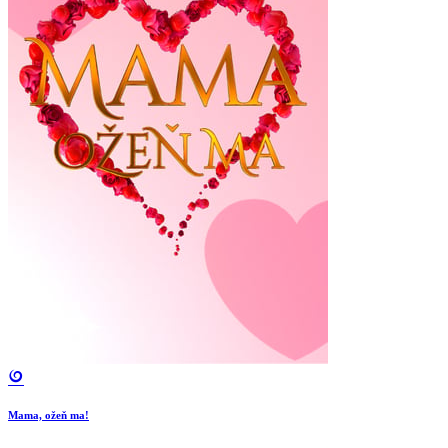
Mama, ožeň ma!