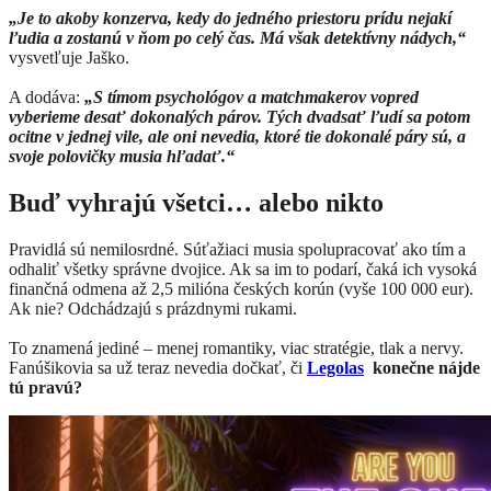
„Je to akoby konzerva, kedy do jedného priestoru prídu nejakí
ľudia a zostanú v ňom po celý čas. Má však detektívny nádych,“
vysvetľuje Jaško.
A dodáva:
„S tímom psychológov a matchmakerov vopred
vyberieme desať dokonalých párov. Tých dvadsať ľudí sa potom
ocitne v jednej vile, ale oni nevedia, ktoré tie dokonalé páry sú, a
svoje polovičky musia hľadať.“
Buď vyhrajú všetci… alebo nikto
Pravidlá sú nemilosrdné. Súťažiaci musia spolupracovať ako tím a
odhaliť všetky správne dvojice. Ak sa im to podarí, čaká ich vysoká
finančná odmena až 2,5 milióna českých korún (vyše 100 000 eur).
Ak nie? Odchádzajú s prázdnymi rukami.
To znamená jediné – menej romantiky, viac stratégie, tlak a nervy.
Fanúšikovia sa už teraz nevedia dočkať, či
Legolas
konečne nájde
tú pravú?