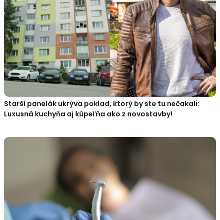
Starší panelák ukrýva poklad, ktorý by ste tu nečakali:
Luxusná kuchyňa aj kúpeľňa ako z novostavby!