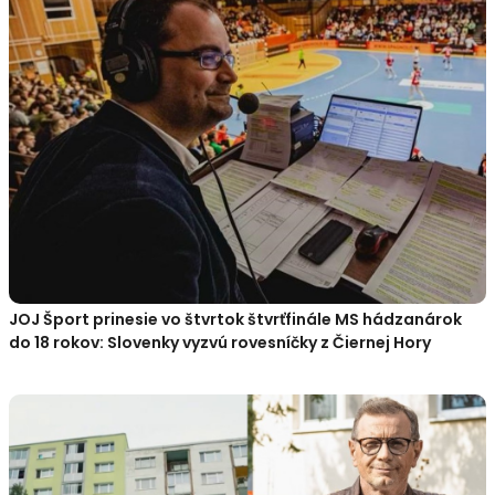
JOJ Šport prinesie vo štvrtok štvrťfinále MS hádzanárok
do 18 rokov: Slovenky vyzvú rovesníčky z Čiernej Hory