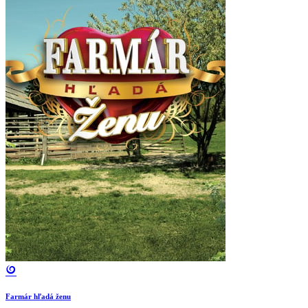
Farmár hľadá ženu