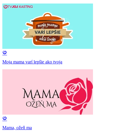
Moja mama varí lepšie ako tvoja
Mama, ožeň ma