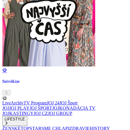
Najvyšší čas
Live
Archív
TV Program
JOJ 24
JOJ Šport
JOJ
JOJ PLAY
JOJ ŠPORT
JOJKO
NADÁCIA TV
JOJ
KASTINGY
JOJ CZ
JOJ GROUP
LIFESTYLE
ŽENSKÉ
TOPSTAR
SME CHLAPI
ZDRAVIE
HISTORY