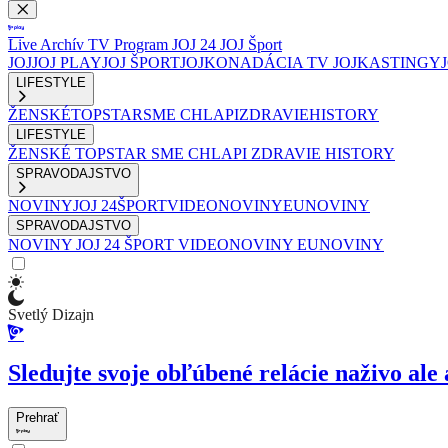
Live
Archív
TV Program
JOJ 24
JOJ Šport
JOJ
JOJ PLAY
JOJ ŠPORT
JOJKO
NADÁCIA TV JOJ
KASTINGY
LIFESTYLE
ŽENSKÉ
TOPSTAR
SME CHLAPI
ZDRAVIE
HISTORY
LIFESTYLE
ŽENSKÉ
TOPSTAR
SME CHLAPI
ZDRAVIE
HISTORY
SPRAVODAJSTVO
NOVINY
JOJ 24
ŠPORT
VIDEONOVINY
EUNOVINY
SPRAVODAJSTVO
NOVINY
JOJ 24
ŠPORT
VIDEONOVINY
EUNOVINY
Svetlý Dizajn
Sledujte svoje obľúbené relácie naživo ale 
Prehrať