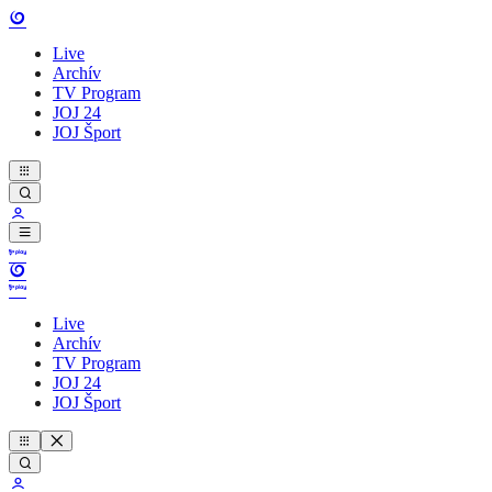
Live
Archív
TV Program
JOJ 24
JOJ Šport
Live
Archív
TV Program
JOJ 24
JOJ Šport