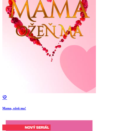
Mama, ožeň ma!