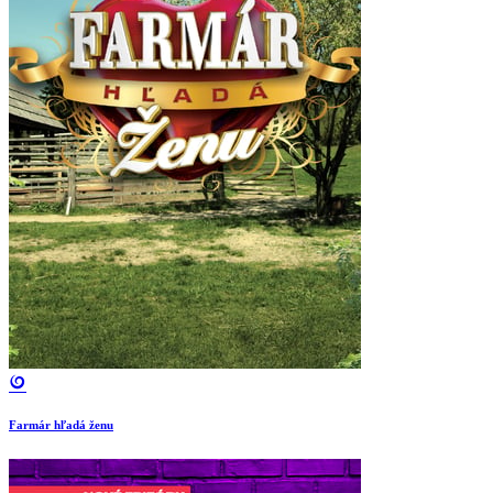
Farmár hľadá ženu