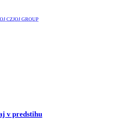
JOJ CZ
JOJ GROUP
aj v predstihu